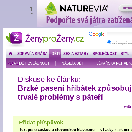
ŽenyproŽeny.cz
na ŽenyproŽeny
ZDRAVÍ A KRÁSA
DĚTI
SEX A VZTAHY
SPOLEČNOST
STYL
PENÍZE
JAK DĚTI ZVLÁDNOUT
NÁSILÍ A DĚTI
LÉKAŘSKÁ PORADNA: O
Diskuse ke článku:
Brzké pasení hříbátek způsobuj
trvalé problémy s páteří
zpět
Přidat příspěvek
Text pište českou a slovenskou klávesnicí
– s háčky, čárkami, 