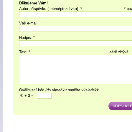
Děkujeme Vám!
Autor příspěvku (jméno/přezdívka): *
* po
Váš e-mail:
Nadpis: *
Text: *
ještě zbývá
Ověřovací kód
(do rámečku napište výsledek)
:
70 + 3 =