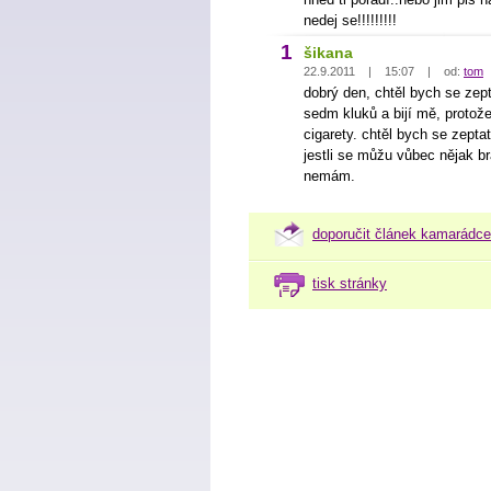
nedej se!!!!!!!!!
1
šikana
22.9.2011 | 15:07 | od:
tom
dobrý den, chtěl bych se zept
sedm kluků a bijí mě, protože
cigarety. chtěl bych se zeptat
jestli se můžu vůbec nějak b
nemám.
doporučit článek kamarádce
tisk stránky