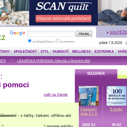
SOUTĚŽ
na ŽenyproŽeny.cz
na internetu
pátek 7.8.2026 
ZTAHY
SPOLEČNOST
STYL
HUBNUTÍ
WELLNESS
EZOTERIKA
VAŘE
DĚTI
LÉKAŘSKÁ PORADNA: Obezita u školních dětí
BAZÁREK
:
ti pomoci
zpět na článek
Elektrický
E-knihy
mop 3 v 1
klávesnicí
– s háčky, čárkami, stříškou atd.
2000 Kč
59 Kč
: *
* povinné položky