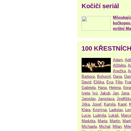
Kočičí seriál
Mňoukajíc
kočkopes,
mrštní Mar
100 KŘESTNÍC
Adam
,
Adé
Alžběta
,
A
Anežka
,
A
Barbora
,
Bohumil
,
Dana
,
Dan
David
,
Eliška
,
Eva
,
Filip
,
Fra
Gabriela
,
Hana
,
Helena
,
Ilon
Iveta
,
Ivo
,
Jakub
,
Jan
,
Jana
Jaroslav
,
Jaroslava
,
Jindřišk
Jitka
,
Josef
,
Kamila
,
Karel
,
K
Klára
,
Kristýna
,
Ladislav
,
Le
Lucie
,
Ludmila
,
Lukáš
,
Marce
Markéta
,
Marta
,
Martin
,
Mart
Michaela
,
Michal
,
Milan
,
Mil