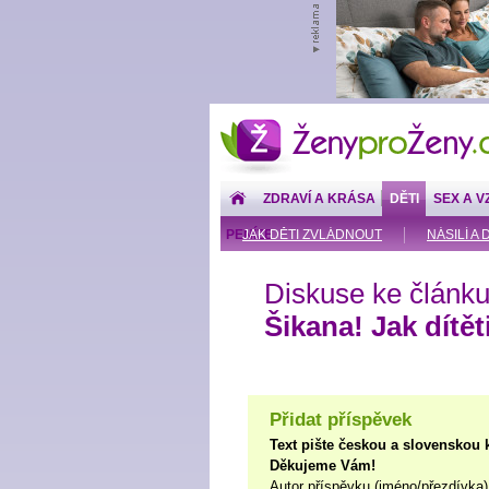
ŽenyproŽeny.cz
ZDRAVÍ A KRÁSA
DĚTI
SEX A V
PENÍZE
JAK DĚTI ZVLÁDNOUT
NÁSILÍ A 
Diskuse ke článku
Šikana! Jak dítě
Přidat příspěvek
Text pište českou a slovenskou 
Děkujeme Vám!
Autor příspěvku (jméno/přezdívka)