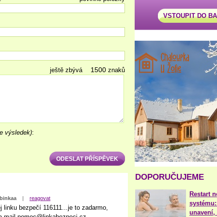
VSTOUPIT DO B
ještě zbývá
znaků
e výsledek)
:
DOPORUČUJEME
Restart 
binkaa
|
reagovat
systému:
j linku bezpečí 116111...je to zadarmo,
unavení, 
 na mail pomoc@linkabezpeci.cz