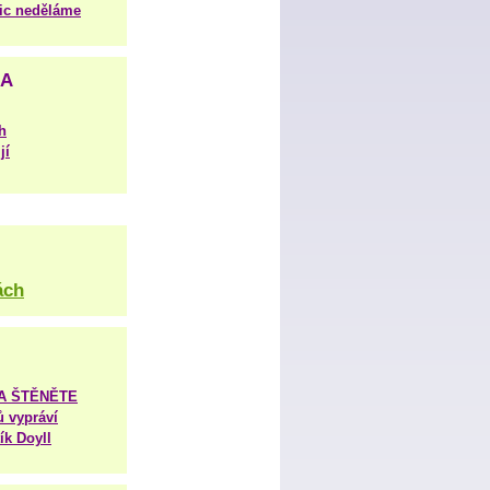
nic neděláme
NA
h
jí
ách
TA ŠTĚNĚTE
ů vypráví
ík Doyll