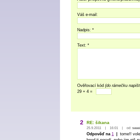
Váš e-mail:
Nadpis: *
Text: *
Ověřovací kód
(do rámečku napišt
29 + 4 =
2
RE: šikana
25.9.2011 | 16:01 | od:
saaa
Odpověď na
1
|
tome!! vole
hned ti poradí..nebo jim piš