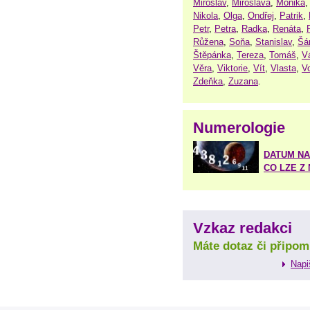
Miroslav
,
Miroslava
,
Monika
Nikola
,
Olga
,
Ondřej
,
Patrik
,
Petr
,
Petra
,
Radka
,
Renáta
,
Růžena
,
Soňa
,
Stanislav
,
Šá
Štěpánka
,
Tereza
,
Tomáš
,
V
Věra
,
Viktorie
,
Vít
,
Vlasta
,
V
Zdeňka
,
Zuzana
.
Numerologie
DATUM NA
CO LZE Z
Vzkaz redakci
Máte dotaz či připom
Napi