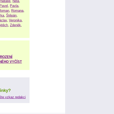
,
Natálie
,
Nela
,
Pavel
,
Pavla
,
Roman
,
Romana
,
rka
,
Štěpán
,
áclav
,
Veronika
,
ojtěch
,
Zdeněk
,
ROZENÍ
 NĚHO VYČÍST
ínky?
šte vzkaz redakci