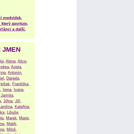
í medvídek,
 který aportuje,
ťánci a další.
H JMEN
la
,
Alena
,
Alice
,
ndrea
,
Aneta
,
nna
,
Antonín
,
iel
,
Daniela
,
ntišek
,
Františka
,
a
,
Irena
,
Ivana
,
,
Jarmila
,
a
,
Jiřina
,
Jiří
,
arolína
,
Kateřina
,
nka
,
Libuše
,
la
,
Marek
,
Marie
,
ina
,
Matěj
,
ena
,
Miloš
,