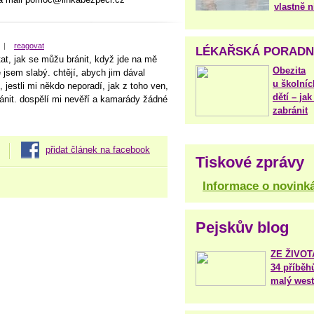
vlastně 
|
reagovat
LÉKAŘSKÁ PORAD
at, jak se můžu bránit, když jde na mě
Obezita
 jsem slabý. chtějí, abych jim dával
u školníc
, jestli mi někdo neporadí, jak z toho ven,
dětí – jak 
ránit. dospělí mi nevěří a kamarády žádné
zabránit
přidat článek na facebook
Tiskové zprávy
Informace o novink
Pejskův blog
ZE ŽIVO
34 příběh
malý west