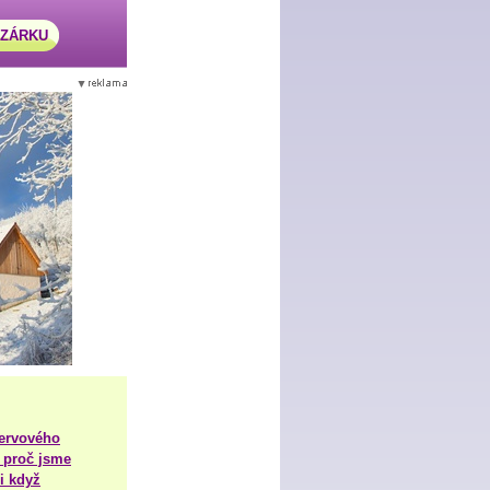
AZÁRKU
nervového
 proč jsme
i když