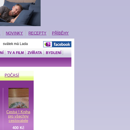
E
NOVINKY
RECEPTY
PŘÍBĚHY
| svátek má Lada
NÍ
TV A FILM
ZVÍŘATA
BYDLENÍ
POČASÍ
Cestuj ! Kniha
pro všechny
cestovatele
400 Kč