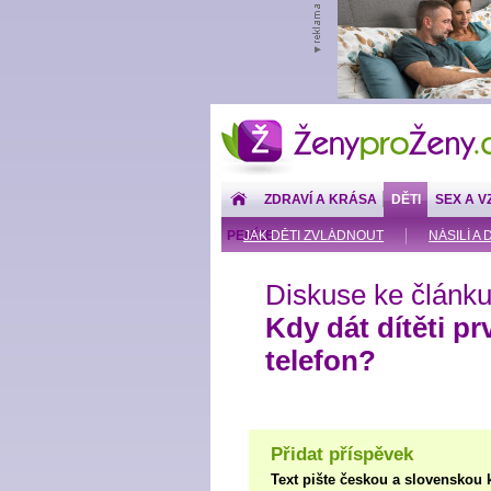
ŽenyproŽeny.cz
ZDRAVÍ A KRÁSA
DĚTI
SEX A V
PENÍZE
JAK DĚTI ZVLÁDNOUT
NÁSILÍ A 
Diskuse ke článku
Kdy dát dítěti pr
telefon?
Přidat příspěvek
Text pište českou a slovenskou 