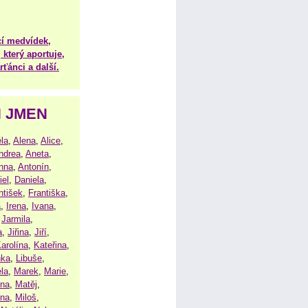
í medvídek,
 který aportuje,
ťánci a další.
H JMEN
la
,
Alena
,
Alice
,
ndrea
,
Aneta
,
nna
,
Antonín
,
iel
,
Daniela
,
ntišek
,
Františka
,
a
,
Irena
,
Ivana
,
,
Jarmila
,
a
,
Jiřina
,
Jiří
,
arolína
,
Kateřina
,
nka
,
Libuše
,
la
,
Marek
,
Marie
,
ina
,
Matěj
,
ena
,
Miloš
,