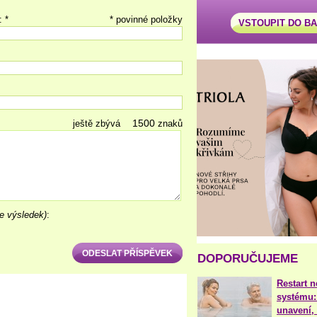
: *
* povinné položky
VSTOUPIT DO B
ještě zbývá
znaků
e výsledek)
:
DOPORUČUJEME
Restart 
systému:
unavení, 