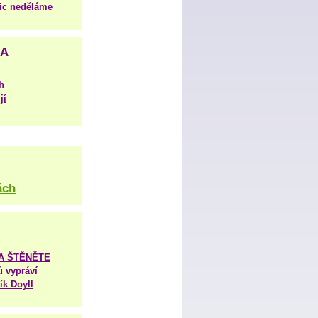
nic neděláme
NA
h
jí
ách
TA ŠTĚNĚTE
ů vypráví
ík Doyll