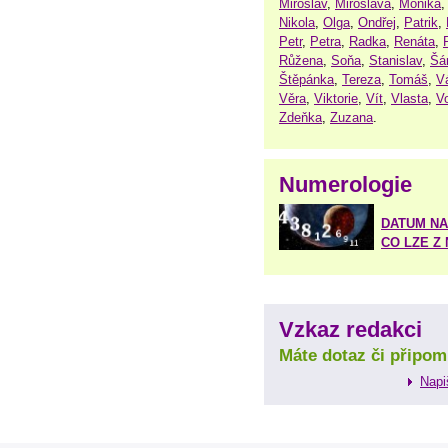
Miroslav
,
Miroslava
,
Monika
Nikola
,
Olga
,
Ondřej
,
Patrik
,
Petr
,
Petra
,
Radka
,
Renáta
,
Růžena
,
Soňa
,
Stanislav
,
Šá
Štěpánka
,
Tereza
,
Tomáš
,
V
Věra
,
Viktorie
,
Vít
,
Vlasta
,
V
Zdeňka
,
Zuzana
.
Numerologie
DATUM NA
CO LZE Z
Vzkaz redakci
Máte dotaz či připom
Napi