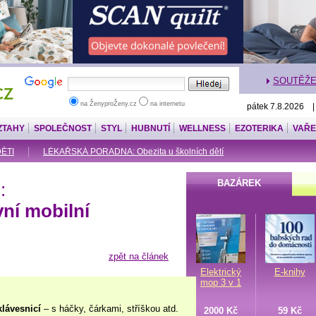
SOUTĚŽ
na ŽenyproŽeny.cz
na internetu
pátek 7.8.2026 
ZTAHY
SPOLEČNOST
STYL
HUBNUTÍ
WELLNESS
EZOTERIKA
VAŘE
DĚTI
LÉKAŘSKÁ PORADNA: Obezita u školních dětí
BAZÁREK
:
vní mobilní
zpět na článek
Elektrický
E-knihy
mop 3 v 1
klávesnicí
– s háčky, čárkami, stříškou atd.
2000 Kč
59 Kč