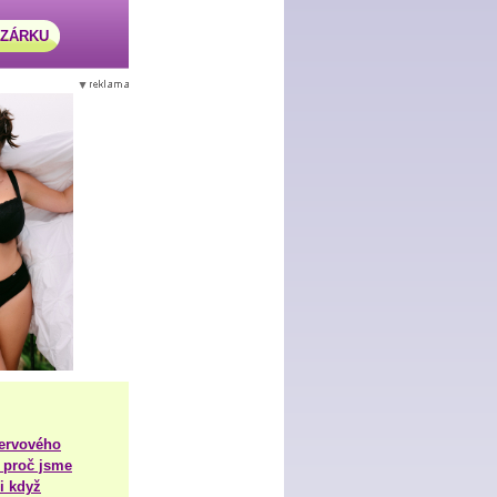
AZÁRKU
nervového
 proč jsme
i když