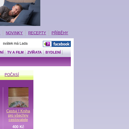
E
NOVINKY
RECEPTY
PŘÍBĚHY
| svátek má Lada
NÍ
TV A FILM
ZVÍŘATA
BYDLENÍ
POČASÍ
Cestuj ! Kniha
pro všechny
cestovatele
400 Kč