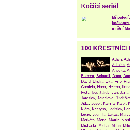
Kočičí seriál
Mňoukajíc
kočkopes,
mrštní Mar
100 KŘESTNÍC
Adam
,
Adé
Alžběta
,
A
Anežka
,
A
Barbora
,
Bohumil
,
Dana
,
Dan
David
,
Eliška
,
Eva
,
Filip
,
Fra
Gabriela
,
Hana
,
Helena
,
Ilon
Iveta
,
Ivo
,
Jakub
,
Jan
,
Jana
Jaroslav
,
Jaroslava
,
Jindřišk
Jitka
,
Josef
,
Kamila
,
Karel
,
K
Klára
,
Kristýna
,
Ladislav
,
Le
Lucie
,
Ludmila
,
Lukáš
,
Marce
Markéta
,
Marta
,
Martin
,
Mart
Michaela
,
Michal
,
Milan
,
Mil