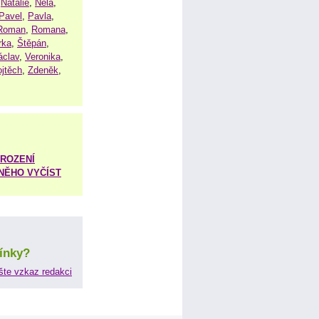
,
Natálie
,
Nela
,
Pavel
,
Pavla
,
Roman
,
Romana
,
rka
,
Štěpán
,
áclav
,
Veronika
,
ojtěch
,
Zdeněk
,
ROZENÍ
 NĚHO VYČÍST
ínky?
šte vzkaz redakci