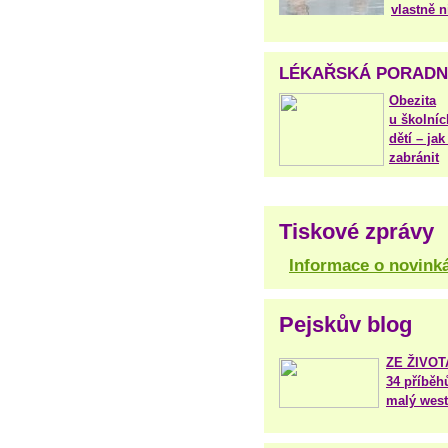
vlastně 
LÉKAŘSKÁ PORAD
Obezita
u školníc
dětí – jak 
zabránit
Tiskové zprávy
Informace o novink
Pejskův blog
ZE ŽIVO
34 příběh
malý west