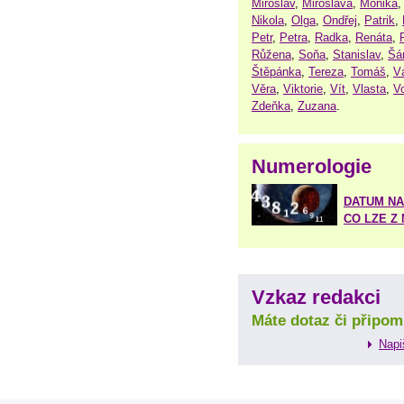
Miroslav
,
Miroslava
,
Monika
Nikola
,
Olga
,
Ondřej
,
Patrik
,
Petr
,
Petra
,
Radka
,
Renáta
,
Růžena
,
Soňa
,
Stanislav
,
Šá
Štěpánka
,
Tereza
,
Tomáš
,
V
Věra
,
Viktorie
,
Vít
,
Vlasta
,
V
Zdeňka
,
Zuzana
.
Numerologie
DATUM NA
CO LZE Z
Vzkaz redakci
Máte dotaz či připom
Napi