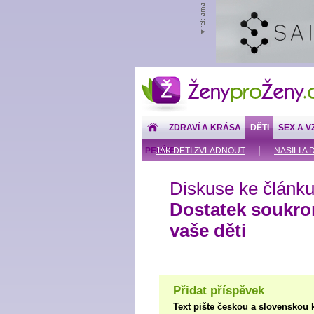
ŽenyproŽeny.cz
ZDRAVÍ A KRÁSA
DĚTI
SEX A V
PENÍZE
JAK DĚTI ZVLÁDNOUT
NÁSILÍ A 
Diskuse ke článku
Dostatek soukrom
vaše děti
Přidat příspěvek
Text pište českou a slovenskou 