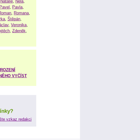
,
Natálie
,
Nela
,
Pavel
,
Pavla
,
Roman
,
Romana
,
rka
,
Štěpán
,
áclav
,
Veronika
,
ojtěch
,
Zdeněk
,
ROZENÍ
 NĚHO VYČÍST
ínky?
šte vzkaz redakci