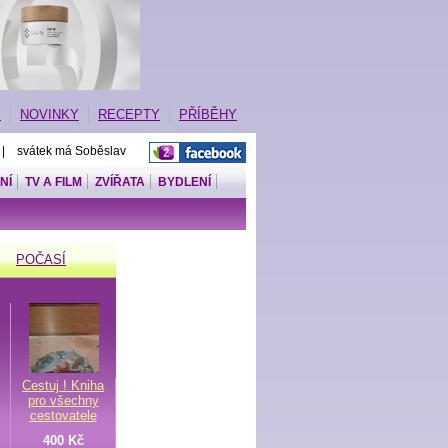
E
NOVINKY
RECEPTY
PŘÍBĚHY
 | svátek má Soběslav
NÍ
TV A FILM
ZVÍŘATA
BYDLENÍ
POČASÍ
Cestuj ! Kniha
pro všechny
cestovatele
400 Kč