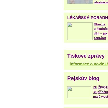
vlastně 
LÉKAŘSKÁ PORAD
Obezita
u školníc
dětí – jak 
zabránit
Tiskové zprávy
Informace o novink
Pejskův blog
ZE ŽIVO
34 příběh
malý west