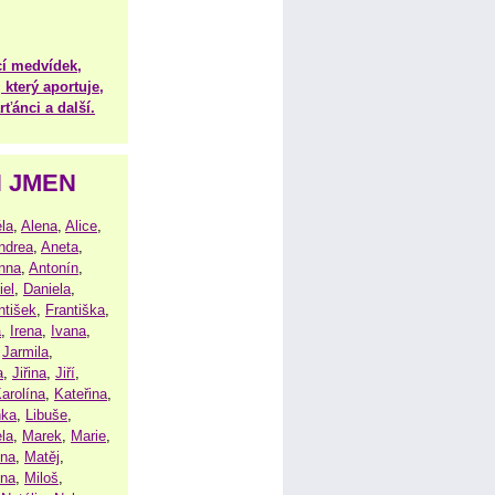
í medvídek,
 který aportuje,
ťánci a další.
H JMEN
la
,
Alena
,
Alice
,
ndrea
,
Aneta
,
nna
,
Antonín
,
iel
,
Daniela
,
ntišek
,
Františka
,
a
,
Irena
,
Ivana
,
,
Jarmila
,
a
,
Jiřina
,
Jiří
,
arolína
,
Kateřina
,
nka
,
Libuše
,
la
,
Marek
,
Marie
,
ina
,
Matěj
,
ena
,
Miloš
,