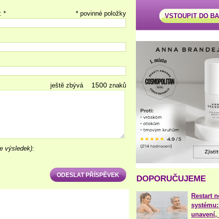
: *
* povinné položky
VSTOUPIT DO B
ještě zbývá
znaků
e výsledek)
:
DOPORUČUJEME
Restart 
systému:
unavení, 