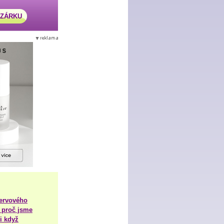
AZÁRKU
nervového
 proč jsme
i když