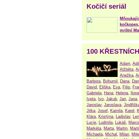
Kočičí seriál
Mňoukajíc
kočkopes,
mrštní Mar
100 KŘESTNÍC
Adam
,
Adé
Alžběta
,
A
Anežka
,
A
Barbora
,
Bohumil
,
Dana
,
Dan
David
,
Eliška
,
Eva
,
Filip
,
Fra
Gabriela
,
Hana
,
Helena
,
Ilon
Iveta
,
Ivo
,
Jakub
,
Jan
,
Jana
Jaroslav
,
Jaroslava
,
Jindřišk
Jitka
,
Josef
,
Kamila
,
Karel
,
K
Klára
,
Kristýna
,
Ladislav
,
Le
Lucie
,
Ludmila
,
Lukáš
,
Marce
Markéta
,
Marta
,
Martin
,
Mart
Michaela
,
Michal
,
Milan
,
Mil