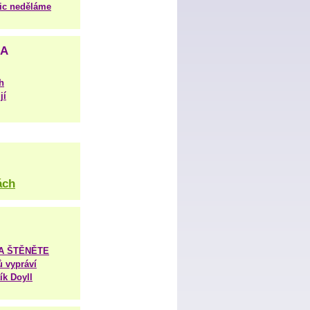
nic neděláme
NA
h
jí
ách
TA ŠTĚNĚTE
ů vypráví
ík Doyll