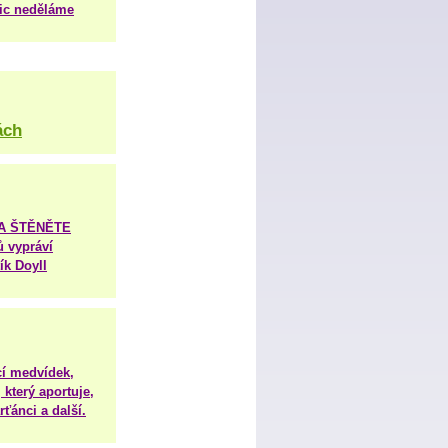
nic neděláme
ách
TA ŠTĚNĚTE
ů vypráví
ík Doyll
í medvídek,
 který aportuje,
ťánci a další.