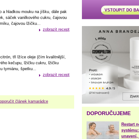
VSTOUPIT DO B
o a hladkou mouku na jíšku, dále pak
ček, sáček vanilkového cukru, čajovou
rníku, čajovou lžičku...
zobrazit recept
trón, tři lžíce oleje (čím kvalitnější,
strého kečupu, lžičku cukru, lžičku
ku tymiánu, špetku...
zobrazit recept
oporučit článek kamarádce
DOPORUČUJEME
Restart 
systému:
unavení, 