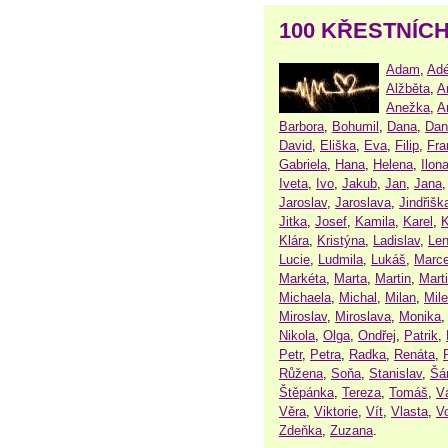
100 KŘESTNÍC
Adam
,
Adé
Alžběta
,
A
Anežka
,
A
Barbora
,
Bohumil
,
Dana
,
Dan
David
,
Eliška
,
Eva
,
Filip
,
Fra
Gabriela
,
Hana
,
Helena
,
Ilon
Iveta
,
Ivo
,
Jakub
,
Jan
,
Jana
Jaroslav
,
Jaroslava
,
Jindřišk
Jitka
,
Josef
,
Kamila
,
Karel
,
K
Klára
,
Kristýna
,
Ladislav
,
Le
Lucie
,
Ludmila
,
Lukáš
,
Marce
Markéta
,
Marta
,
Martin
,
Mart
Michaela
,
Michal
,
Milan
,
Mil
Miroslav
,
Miroslava
,
Monika
Nikola
,
Olga
,
Ondřej
,
Patrik
,
Petr
,
Petra
,
Radka
,
Renáta
,
Růžena
,
Soňa
,
Stanislav
,
Šá
Štěpánka
,
Tereza
,
Tomáš
,
V
Věra
,
Viktorie
,
Vít
,
Vlasta
,
V
Zdeňka
,
Zuzana
.