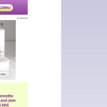
AZÁRKU
nervového
 proč jsme
i když