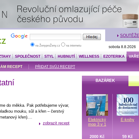
SOUTĚŽ
na ŽenyproŽeny.cz
na internetu
sobota 8.8.2026
ZTAHY
SPOLEČNOST
STYL
HUBNUTÍ
WELLNESS
EZOTERIKA
VAŘE
ÁM RECEPT
PŘIDAT SVŮJ RECEPT
tatní
BAZÁREK
me do měkka. Pak potřebujeme vývar,
ladkou mouku, sůl a křen – čerstvý
metanový křen)....
Elektrický
E-knihy
zobrazit recept
mop 3 v 1
2000 Kč
59 Kč