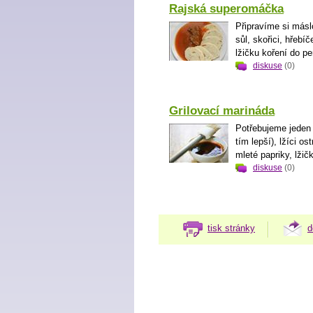
Rajská superomáčka
Připravíme si másl
sůl, skořici, hřebí
lžičku koření do pe
diskuse
(0)
Grilovací marináda
Potřebujeme jeden ci
tím lepší), lžíci o
mleté papriky, lžič
diskuse
(0)
tisk stránky
d