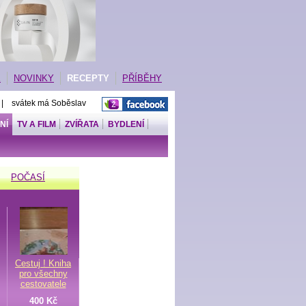
E
NOVINKY
RECEPTY
PŘÍBĚHY
 | svátek má Soběslav
NÍ
TV A FILM
ZVÍŘATA
BYDLENÍ
POČASÍ
Cestuj ! Kniha
pro všechny
cestovatele
400 Kč