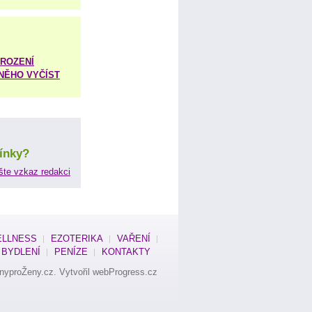
ROZENÍ
 NĚHO VYČÍST
ínky?
šte vzkaz redakci
LLNESS
EZOTERIKA
VAŘENÍ
BYDLENÍ
PENÍZE
KONTAKTY
nyproŽeny.cz
. Vytvořil
webProgress.cz