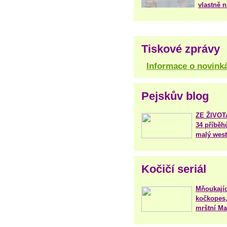
vlastně 
Tiskové zprávy
Informace o novink
Pejskův blog
ZE ŽIVO
34 příběh
malý west
Kočičí seriál
Mňoukajíc
kočkopes,
mrštní Mar