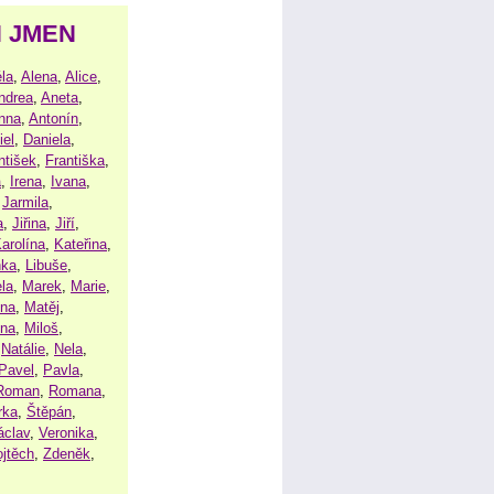
H JMEN
la
,
Alena
,
Alice
,
ndrea
,
Aneta
,
nna
,
Antonín
,
iel
,
Daniela
,
ntišek
,
Františka
,
a
,
Irena
,
Ivana
,
,
Jarmila
,
a
,
Jiřina
,
Jiří
,
arolína
,
Kateřina
,
nka
,
Libuše
,
la
,
Marek
,
Marie
,
ina
,
Matěj
,
ena
,
Miloš
,
,
Natálie
,
Nela
,
Pavel
,
Pavla
,
Roman
,
Romana
,
rka
,
Štěpán
,
áclav
,
Veronika
,
ojtěch
,
Zdeněk
,