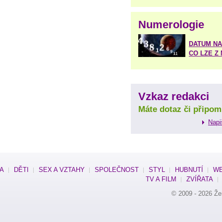
Numerologie
DATUM NA
CO LZE Z
Vzkaz redakci
Máte dotaz či připom
Napi
SA
DĚTI
SEX A VZTAHY
SPOLEČNOST
STYL
HUBNUTÍ
WE
TV A FILM
ZVÍŘATA
© 2009 - 2026
Že