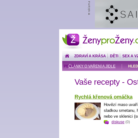
ŽenyproŽeny.cz
ZDRAVÍ A KRÁSA
DĚTI
SEX A V
PENÍZE
ČLÁNKY O VAŘENÍ A JÍDLE
HLED
Vaše recepty - Os
Rychlá křenová omáčka
Hovězí maso uvaří
sladkou smetanu, h
nebo ve sklenici (s
diskuse
(0)