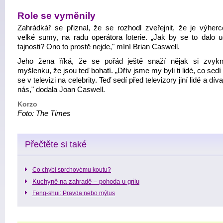
Role se vyměnily
Zahrádkář se přiznal, že se rozhodl zveřejnit, že je výher
velké sumy, na radu operátora loterie. „Jak by se to dalo u
tajnosti? Ono to prostě nejde," míní Brian Caswell.
Jeho žena říká, že se pořád ještě snaží nějak si zvyk
myšlenku, že jsou teď bohatí. „Dřív jsme my byli ti lidé, co sedí 
se v televizi na celebrity. Teď sedí před televizory jiní lidé a díva
nás," dodala Joan Caswell.
Korzo
Foto: The Times
Přečtěte si také
Co chybí sprchovému koutu?
Kuchyně na zahradě – pohoda u grilu
Feng-shui: Pravda nebo mýtus