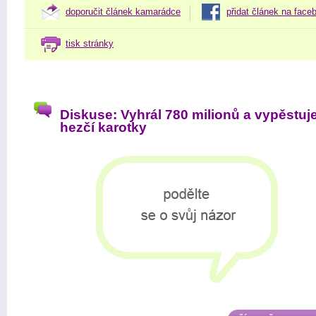
doporučit článek kamarádce
přidat článek na face
tisk stránky
Diskuse: Vyhrál 780 milionů a vypěstuj
hezčí karotky