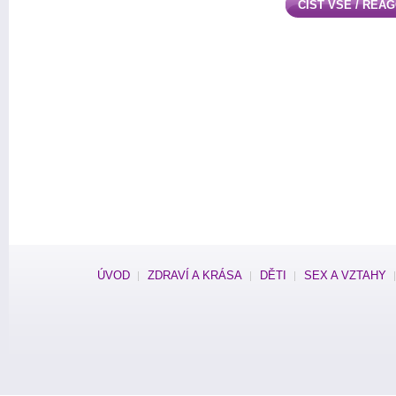
ČÍST VŠE / REA
ÚVOD
ZDRAVÍ A KRÁSA
DĚTI
SEX A VZTAHY