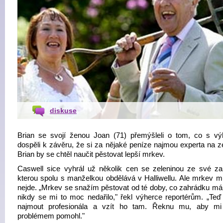
diskuse
Brian se svojí ženou Joan (71) přemýšleli o tom, co s vý
dospěli k závěru, že si za nějaké peníze najmou experta na ze
Brian by se chtěl naučit pěstovat lepší mrkev.
Caswell sice vyhrál už několik cen se zeleninou ze své za
kterou spolu s manželkou obdělává v Halliwellu. Ale mrkev m
nejde. „Mrkev se snažím pěstovat od té doby, co zahrádku má
nikdy se mi to moc nedařilo," řekl výherce reportérům. „Teď 
najmout profesionála a vzít ho tam. Řeknu mu, aby mi
problémem pomohl."