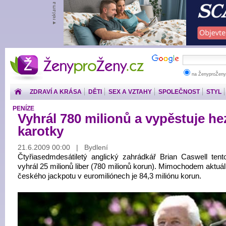
ŽenyproŽeny.cz
na ŽenyproŽeny
ZDRAVÍ A KRÁSA
DĚTI
SEX A VZTAHY
SPOLEČNOST
STYL
PENÍZE
Vyhrál 780 milionů a vypěstuje he
karotky
21.6.2009 00:00 | Bydlení
Čtyřiasedmdesátiletý anglický zahrádkář Brian Caswell tent
vyhrál 25 milionů liber (780 milionů korun). Mimochodem aktuá
českého jackpotu v euromiliónech je 84,3 miliónu korun.