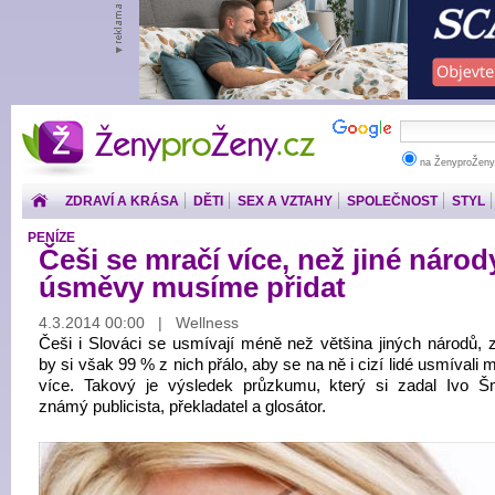
ŽenyproŽeny.cz
na ŽenyproŽeny
ZDRAVÍ A KRÁSA
DĚTI
SEX A VZTAHY
SPOLEČNOST
STYL
PENÍZE
Češi se mračí více, než jiné národy
úsměvy musíme přidat
4.3.2014 00:00 | Wellness
Češi i Slováci se usmívají méně než většina jiných národů, 
by si však 99 % z nich přálo, aby se na ně i cizí lidé usmíval
více. Takový je výsledek průzkumu, který si zadal Ivo Š
známý publicista, překladatel a glosátor.