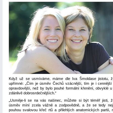
Když už se usmíváme, máme dle Iva Šmoldase jistotu, ž
upřímné: „Čím je úsměv Čechů vzácnější, tím je i cennější 
opravdovější, než by bylo pouhé formální křenění, obvyklé u
zdánlivě dobrosrdečnějších.“
„Usměje-li se na vás našinec, můžete si být téměř jisti, 
úsměv míní zcela vážně a zodpovědně, a že se tedy ne
pouhou svalovou křeč rtů a přilehlých anatomických partií, 