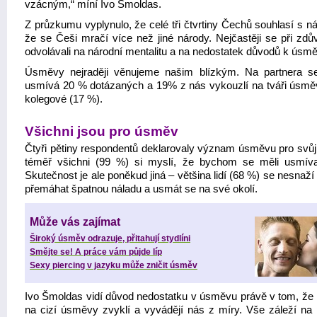
vzácným,“ míní Ivo Šmoldas.
Z průzkumu vyplynulo, že celé tři čtvrtiny Čechů souhlasí s n
že se Češi mračí více než jiné národy. Nejčastěji se při zdů
odvolávali na národní mentalitu a na nedostatek důvodů k úsm
Úsměvy nejraději věnujeme našim blízkým. Na partnera s
usmívá 20 % dotázaných a 19% z nás vykouzlí na tváři úsměv
kolegové (17 %).
Všichni jsou pro úsměv
Čtyři pětiny respondentů deklarovaly význam úsměvu pro svůj 
téměř všichni (99 %) si myslí, že bychom se měli usmíva
Skutečnost je ale poněkud jiná – většina lidí (68 %) se nesnaží
přemáhat špatnou náladu a usmát se na své okolí.
Může vás zajímat
Široký úsměv odrazuje, přitahují stydlíni
Smějte se! A práce vám půjde líp
Sexy piercing v jazyku může zničit úsměv
Ivo Šmoldas vidí důvod nedostatku v úsměvu právě v tom, že
na cizí úsměvy zvyklí a vyvádějí nás z míry. Vše záleží na