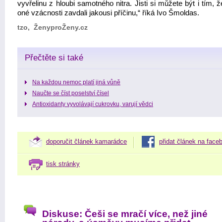
vyvřelinu z hloubi samotného nitra. Jisti si můžete být i tím, ž
oné vzácnosti zavdali jakousi příčinu,“ říká Ivo Šmoldas.
tzo, ŽenyproŽeny.cz
Přečtěte si také
Na každou nemoc platí jiná vůně
Naučte se číst poselství čísel
Antioxidanty vyvolávají cukrovku, varují vědci
doporučit článek kamarádce
přidat článek na face
tisk stránky
Diskuse: Češi se mračí více, než jiné