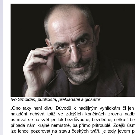
Ivo Šmoldas, publicista, překladatel a glosátor
„Ono taky není divu. Důvodů k nadějným vyhlídkám či jen
naladění nebývá totiž ve zdejších končinách zrovna nadb
usmívat se na svět jen tak bezdůvodně, bezděčně, neřku-li be
připadá nám krajně nemístné, ba přímo přitroublé. Zdejší úsm
lze lehce pozorovat na stavu českých tváří, je tedy jevem p