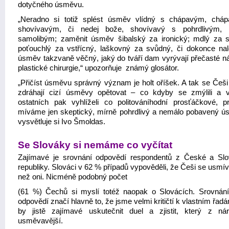
dotyčného úsměvu.
„Neradno si totiž splést úsměv vlídný s chápavým, chá
shovívavým, či nedej bože, shovívavý s pohrdlivým, n
samolibým; zaměnit úsměv šibalský za ironický; mdlý za st
poťouchlý za vstřícný, laškovný za svůdný, či dokonce nal
úsměv takzvaně věčný, jaký do tváří dam vyrývají přečasté n
plastické chirurgie,“ upozorňuje známý glosátor.
„Přičíst úsměvu správný význam je holt oříšek. A tak se Češi
zdráhají cizí úsměvy opětovat – co kdyby se zmýlili a 
ostatních pak vyhlíželi co politováníhodní prosťáčkové, p
míváme jen skeptický, mírně pohrdlivý a nemálo pobavený ú
vysvětluje si Ivo Šmoldas.
Se Slováky si nemáme co vyčítat
Zajímavé je srovnání odpovědí respondentů z České a Sl
republiky. Slováci v 62 % případů vypověděli, že Češi se usmív
než oni. Nicméně podobný počet
(61 %) Čechů si myslí totéž naopak o Slovácích. Srovnání
odpovědí značí hlavně to, že jsme velmi kritičtí k vlastním řad
by jistě zajímavé uskutečnit duel a zjistit, který z ná
usměvavější.