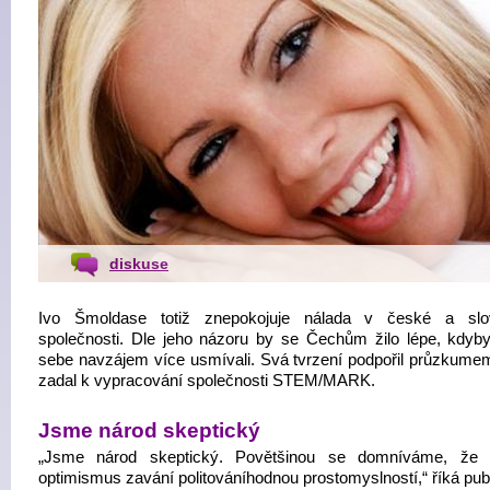
diskuse
Ivo Šmoldase totiž znepokojuje nálada v české a slo
společnosti. Dle jeho názoru by se Čechům žilo lépe, kdyb
sebe navzájem více usmívali. Svá tvrzení podpořil průzkumem
zadal k vypracování společnosti STEM/MARK.
Jsme národ skeptický
„Jsme národ skeptický. Povětšinou se domníváme, že p
optimismus zavání politováníhodnou prostomyslností,“ říká publ