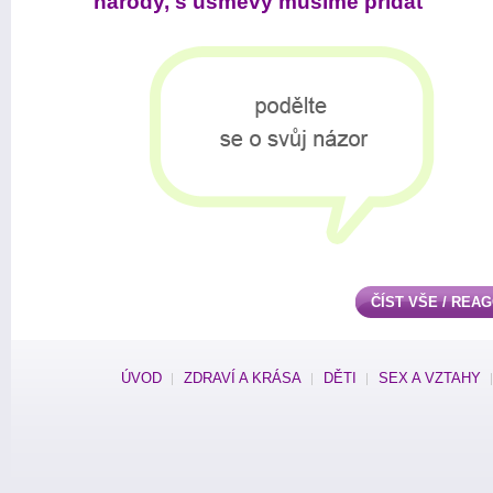
národy, s úsměvy musíme přidat
ČÍST VŠE / REA
ÚVOD
ZDRAVÍ A KRÁSA
DĚTI
SEX A VZTAHY