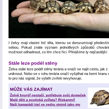
I želvy mají vlastní řeč těla, kterou se dorozumívají předevš
sebou. Pokud znáte význam jednotlivých způsobů chován
možnost odhadnout, co tím chce říci. Přinášíme ty nejčastější:
Stále leze podél stěny
Želva stále leze podél stěny terária a snaží se najít cestu, jak 
uniknout. Nebo se v rohu terária snaží vyšplhat na horní hranu 
to pro nás signál, že výběh zvířeti nevyhovuje.
MŮŽE VÁS ZAJÍMAT
Želvě krunýř nestačí, potřebuje svůj domeček
Malé děti a exotická zvířata? Riskantní!
Naši kamarádi trpí ve vedru stejně jako my