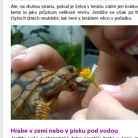
Ale, na druhou stranu, pokud je želva v teráriu zatím jen krátk
berte to jako průzkum velikosti revíru. Jestliže se však po t
čtyřech dnech neuklidní, tak není s teráriem něco v pořádku.
Hrabe v zemi nebo v písku pod vodou