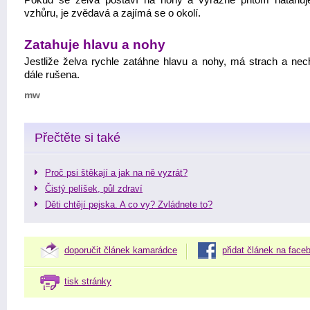
Pokud se želva postaví na nohy a výrazně přitom natahuj
vzhůru, je zvědavá a zajímá se o okolí.
Zatahuje hlavu a nohy
Jestliže želva rychle zatáhne hlavu a nohy, má strach a nec
dále rušena.
mw
Přečtěte si také
Proč psi štěkají a jak na ně vyzrát?
Čistý pelíšek, půl zdraví
Děti chtějí pejska. A co vy? Zvládnete to?
doporučit článek kamarádce
přidat článek na face
tisk stránky