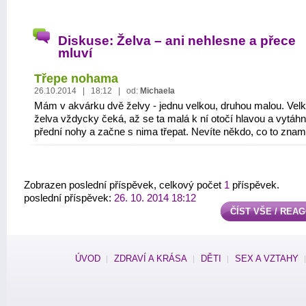
Diskuse: Želva – ani nehlesne a přece
mluví
Třepe nohama
26.10.2014 | 18:12 | od:
Michaela
Mám v akvárku dvě želvy - jednu velkou, druhou malou. Vel
želva vždycky čeká, až se ta malá k ní otočí hlavou a vytáh
přední nohy a začne s nima třepat. Nevíte někdo, co to zna
Zobrazen poslední příspěvek, celkový počet
1
příspěvek.
poslední příspěvek:
26. 10. 2014 18:12
ČÍST VŠE / REA
ÚVOD
ZDRAVÍ A KRÁSA
DĚTI
SEX A VZTAHY