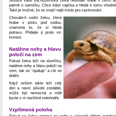
Jestliže vaše suchozemská želva neustále hrabe v zemi, j
patrně o samičku. Chce klást vajíčka a hledá k tomu vhodné
Také je možné, že se snaží najít místo pro zazimování.
Chováte-li vodní želvu, která
hrabe v písku pod vodou,
znamená to, že si hledá
potravu. Přidejte jí proto víc
krmení.
Natáhne nohy a hlavu
položí na zem
Pokud želva leží na sluníčku,
natáhne nohy a hlavu položí na
zem, tak se "opaluje" a cítí se
dobře.
Když ovšem takto leží celý
den a navíc působí zesláble,
může být nemocná a měli
byste s ní navštívit veterináře.
Vzpřímená poloha