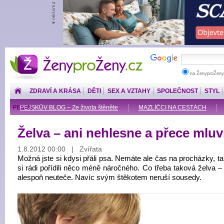
ŽenyproŽeny.cz
na ŽenyproŽeny
ZDRAVÍ A KRÁSA
DĚTI
SEX A VZTAHY
SPOLEČNOST
STYL
PENÍZE
PEJSKŮV BLOG – Ze života štěněte
MAZLÍČCI NA CESTÁCH
Želva – ani nehlesne a přece mluv
1.8.2012 00:00 | Zvířata
Možná jste si kdysi přáli psa. Nemáte ale čas na procházky, t
si rádi pořídili něco méně náročného. Co třeba taková želva –
alespoň neuteče. Navíc svým štěkotem neruší sousedy.