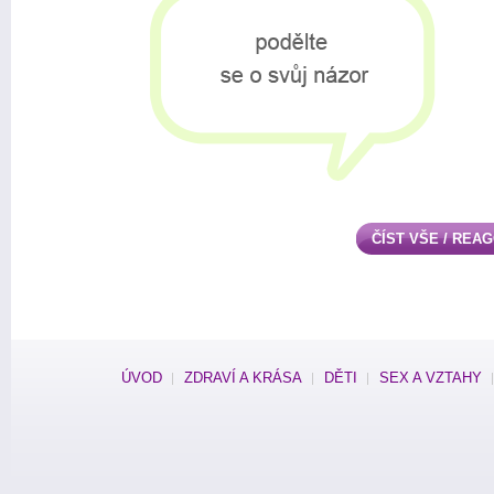
ČÍST VŠE / REA
ÚVOD
ZDRAVÍ A KRÁSA
DĚTI
SEX A VZTAHY