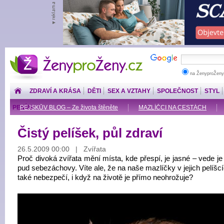
ŽenyproŽeny.cz
na ŽenyproŽeny
ZDRAVÍ A KRÁSA
DĚTI
SEX A VZTAHY
SPOLEČNOST
STYL
PENÍZE
PEJSKŮV BLOG – Ze života štěněte
MAZLÍČCI NA CESTÁCH
Čistý pelíšek, půl zdraví
26.5.2009 00:00 | Zvířata
Proč divoká zvířata mění místa, kde přespí, je jasné – vede j
pud sebezáchovy. Víte ale, že na naše mazlíčky v jejich pelíšc
také nebezpečí, i když na životě je přímo neohrožuje?