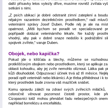
další přísavky letos vylezly dříve, musíme rovněž zvířata vyb
setkání s nimi.
„Z psích ubikací je dobré odstranit zimní zateplení a boud
nějakým razantním dezinfekčním prostředkem,“ radí mluvčí
veterinární správy Josef Duben. Podle něj je ale na mís
opatrnost. „Měli bychom se poradit ve specializované pr
popřípadě dotázat veterinárního lékaře. Ne každý prostř
vhodný, aby pak v dobré snaze nedošlo k podráždění sli
spojivek zvířete,“ varuje Duben.
Obojek, nebo kapička?
Pokud jde o klíšťata a blechy, můžeme se rozhodnou
protiklíšťovým obojkem nebo prostředkem, který se aplikuje za
oblasti kohoutku, aby jej zvíře nemohlo olíznout. Látka pak p
kůži dlouhodobě. Odpuzovací účinek trvá až tři měsíce. Nejl
poradí opět veterináři nebo lékárníci. A je třeba přihlédnout i k t
který prostředek bude zrovna váš mazlíček snášet.
Komu opravdu záleží na zdraví svých zvířecích miláčků,
celoročně věnovat pozornost čistotě prostor, kde pře
Cizopasníci totiž mohou přenášet řadu nebezpečných onem
například borreliózu a encefalitidu.