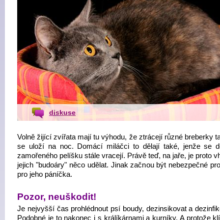
diskuse
Volně žijící zvířata mají tu výhodu, že ztrácejí různé breberky 
se uloží na noc. Domácí miláčci to dělají také, jenže se d
zamořeného pelíšku stále vracejí. Právě teď, na jaře, je proto 
jejich "budoáry" něco udělat. Jinak začnou být nebezpečné pro
pro jeho páníčka.
Pozor, neuškodit!
Je nejvyšší čas prohlédnout psí boudy, dezinsikovat a dezinfik
Podobné je to nakonec i s králíkárnami a kurníky. A protože kl