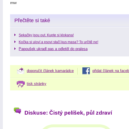
mw
Přečtěte si také
Sekačky jsou out. Kupte si klokana!
Kočka si uloví a psovi stačí kus masa? To určitě ne!
Papoušek ukradl pas a odletěl do pralesa
doporučit článek kamarádce
přidat článek na face
tisk stránky
Diskuse: Čistý pelíšek, půl zdraví