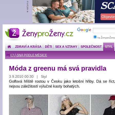
ŽenyproŽeny.cz
na ŽenyproŽeny
ZDRAVÍ A KRÁSA
DĚTI
SEX A VZTAHY
SPOLEČNOST
STYL
PENÍZE
KRÁSNÁ PODLE MĚSÍCE
Móda z greenu má svá pravidla
3.9.2010 00:30 | Styl
Golfová hřiště rostou v Česku jako letošní hřiby. Dá se říct
nejsou záležitostí výlučné kasty bohatých.