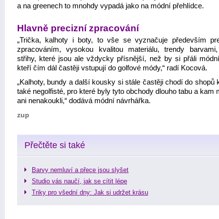
a na greenech to mnohdy vypadá jako na módní přehlídce.
Hlavně precizní zpracování
„Trička, kalhoty i boty, to vše se vyznačuje především pr
zpracováním, vysokou kvalitou materiálu, trendy barvami,
střihy, které jsou ale vždycky přísnější, než by si přáli módní
kteří čím dál častěji vstupují do golfové módy,“ radí Kocová.
„Kalhoty, bundy a další kousky si stále častěji chodí do shopů
také negolfisté, pro které byly tyto obchody dlouho tabu a ka
ani nenakoukli,“ dodává módní návrhářka.
zup
Přečtěte si také
Barvy nemluví a přece jsou slyšet
Studio vás naučí, jak se cítit lépe
Triky pro všední dny: Jak si udržet krásu