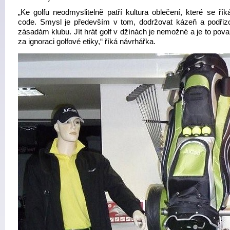
„Ke golfu neodmyslitelně patří kultura oblečení, které se řík
code. Smysl je především v tom, dodržovat kázeň a podřiz
zásadám klubu. Jít hrát golf v džínách je nemožné a je to pov
za ignoraci golfové etiky,“ říká návrhářka.