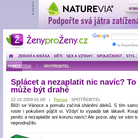
ŽenyproŽeny.cz
na ŽenyproŽeny
ZDRAVÍ A KRÁSA
DĚTI
SEX A VZTAHY
SPOLEČNOST
STYL
PENÍZE
POJIŠTĚNÍ
SPOTŘEBITEL
Splácet a nezaplatit nic navíc? To
může být drahé
22.10.2009 01:00 |
Peníze
SPOTŘEBITEL
-
Blíží se Vánoce a pomalu začíná shánění dárků. S tím sam
roste i pokušení půjčit si. Vždyť to vypadá tak lákavě. Koup
peněz a nezaplatíte ani korunu navíc! Ale pozor, aby se vám t
neprodražilo.