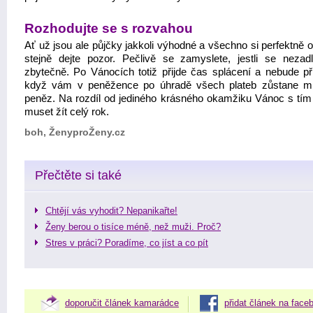
Rozhodujte se s rozvahou
Ať už jsou ale půjčky jakkoli výhodné a všechno si perfektně o
stejně dejte pozor. Pečlivě se zamyslete, jestli se nezadl
zbytečně. Po Vánocích totiž přijde čas splácení a nebude př
když vám v peněžence po úhradě všech plateb zůstane 
peněz. Na rozdíl od jediného krásného okamžiku Vánoc s tím
muset žít celý rok.
boh, ŽenyproŽeny.cz
Přečtěte si také
Chtějí vás vyhodit? Nepanikařte!
Ženy berou o tisíce méně, než muži. Proč?
Stres v práci? Poradíme, co jíst a co pít
doporučit článek kamarádce
přidat článek na face