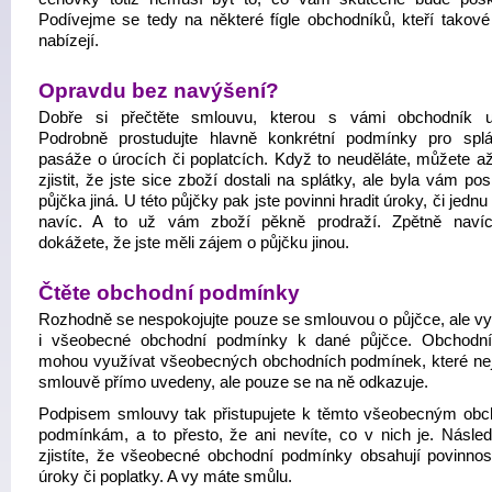
Podívejme se tedy na některé fígle obchodníků, kteří takové
nabízejí.
Opravdu bez navýšení?
Dobře si přečtěte smlouvu, kterou s vámi obchodník u
Podrobně prostudujte hlavně konkrétní podmínky pro spl
pasáže o úrocích či poplatcích. Když to neuděláte, můžete a
zjistit, že jste sice zboží dostali na splátky, ale byla vám po
půjčka jiná. U této půjčky pak jste povinni hradit úroky, či jednu
navíc. A to už vám zboží pěkně prodraží. Zpětně naví
dokážete, že jste měli zájem o půjčku jinou.
Čtěte obchodní podmínky
Rozhodně se nespokojujte pouze se smlouvou o půjčce, ale vy
i všeobecné obchodní podmínky k dané půjčce. Obchodníc
mohou využívat všeobecných obchodních podmínek, které ne
smlouvě přímo uvedeny, ale pouze se na ně odkazuje.
Podpisem smlouvy tak přistupujete k těmto všeobecným ob
podmínkám, a to přesto, že ani nevíte, co v nich je. Násle
zjistíte, že všeobecné obchodní podmínky obsahují povinnost
úroky či poplatky. A vy máte smůlu.