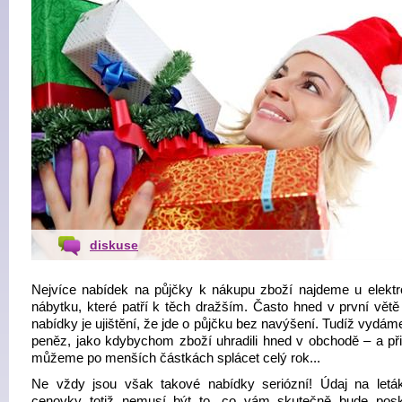
diskuse
Nejvíce nabídek na půjčky k nákupu zboží najdeme u elektr
nábytku, které patří k těch dražším. Často hned v první větě
nabídky je ujištění, že jde o půjčku bez navýšení. Tudíž vydám
peněz, jako kdybychom zboží uhradili hned v obchodě – a př
můžeme po menších částkách splácet celý rok...
Ne vždy jsou však takové nabídky seriózní! Údaj na letá
cenovky totiž nemusí být to, co vám skutečně bude posk