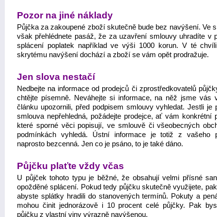
Pozor na jiné náklady
Půjčka za zakoupené zboží skutečně bude bez navýšení. Ve 
však přehlédnete pasáž, že za uzavření smlouvy uhradíte v 
splácení poplatek například ve výši 1000 korun. V té chvíl
skrytému navýšení dochází a zboží se vám opět prodražuje.
Jen slova nestačí
Nedbejte na informace od prodejců či zprostředkovatelů půjčk
chtějte písemně. Neváhejte si informace, na něž jsme vás 
článku upozornili, před podpisem smlouvy vyhledat. Jestli je 
smlouva nepřehledná, požádejte prodejce, ať vám konkrétní 
které sporné věci popisují, ve smlouvě či všeobecných obc
podmínkách vyhledá. Ústní informace je totiž z vašeho 
naprosto bezcenná. Jen co je psáno, to je také dáno.
Půjčku plaťte vždy včas
U půjček tohoto typu je běžné, že obsahují velmi přísné sa
opožděné splácení. Pokud tedy půjčku skutečně využijete, pak 
abyste splátky hradili do stanovených termínů. Pokuty a penál
mohou činit jednorázově i 10 procent celé půjčky. Pak bys
půjčku z vlastní viny výrazně navýšenou.