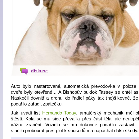
diskuse
Auto bylo nastartované, automatická převodovka v poloze n
dveře byly otevřené… A Bishopův buldok Tassey se chtěl asi 
Naskočil dovnitř a drcnul do řadící páky tak (ne)šikovně, ž
podařilo zařadit zpátečku.
Jak uvádí list
Hernando Today
, amatérský mechanik měl 
štěstí. Kola se mu sice převalila přes část těla, ale neutrpě
vážné zranění. Vozidlo se mu dokonce podařilo zastavit,
stačilo probourat přes plot k sousedům a napáchat další škody.