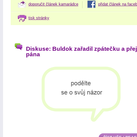
doporučit článek kamarádce
přidat článek na face
tisk stránky
Diskuse: Buldok zařadil zpátečku a přej
pána