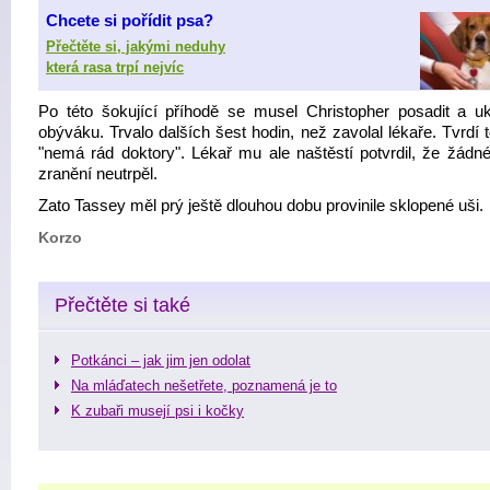
Chc
ete si pořídit psa?
Přečtěte si, jakými neduhy
která rasa trpí nejvíc
Po této šokující příhodě se musel Christopher posadit a ukl
obýváku. Trvalo dalších šest hodin, než zavolal lékaře. Tvrdí t
"nemá rád doktory". Lékař mu ale naštěstí potvrdil, že žádn
zranění neutrpěl.
Zato Tassey měl prý ještě dlouhou dobu provinile sklopené uši.
Korzo
Přečtěte si také
Potkánci – jak jim jen odolat
Na mláďatech nešetřete, poznamená je to
K zubaři musejí psi i kočky