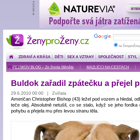
ŽenyproŽeny.cz
na ŽenyproŽeny
ZDRAVÍ A KRÁSA
DĚTI
SEX A VZTAHY
SPOLEČNOST
STYL
PENÍZE
PEJSKŮV BLOG – Ze života štěněte
MAZLÍČCI NA CESTÁCH
Buldok zařadil zpátečku a přejel 
29.6.2010 00:00 | Zvířata
Američan Christopher Bishop (43) ležel pod vozem a hledal, o
teče olej. Absolutně netušil, co se stalo, když se jeho fordka
pohybu a přejela mu přes levou stranu těla.