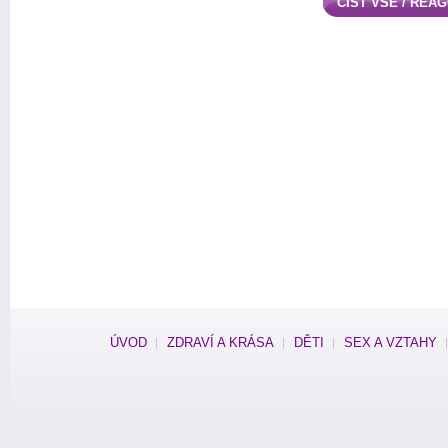
ČÍST VŠE / REA
ÚVOD
ZDRAVÍ A KRÁSA
DĚTI
SEX A VZTAHY