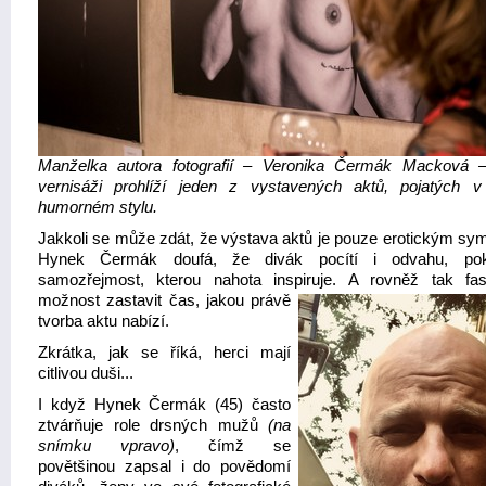
Manželka autora fotografií – Veronika Čermák Macková 
vernisáži prohlíží jeden z vystavených aktů, pojatých 
humorném stylu.
Jakkoli se může zdát, že výstava aktů je pouze erotickým sy
Hynek Čermák doufá, že divák pocítí i odvahu, po
samozřejmost, kterou nahota inspiruje. A rovněž tak
fas
možnost zastavit čas, jakou právě
tvorba aktu nabízí.
Zkrátka, jak se říká, herci mají
citlivou duši...
I když Hynek Čermák (45) často
ztvárňuje role drsných mužů
(na
snímku vpravo)
, čímž se
povětšinou zapsal i do povědomí