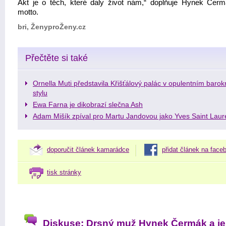
Akt je o těch, které daly život nám,“ doplňuje Hynek Čer
motto.
bri, ŽenyproŽeny.cz
Přečtěte si také
Ornella Muti představila Křišťálový palác v opulentním baro
stylu
Ewa Farna je dikobrazí slečna Ash
Adam Mišík zpíval pro Martu Jandovou jako Yves Saint Laur
doporučit článek kamarádce
přidat článek na face
tisk stránky
Diskuse: Drsný muž Hynek Čermák a j