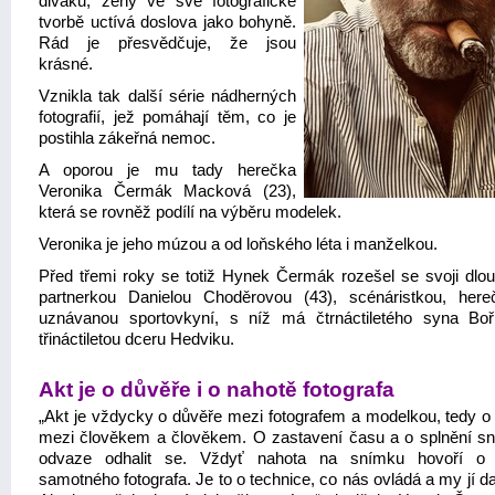
diváků, ženy ve své fotografické
tvorbě uctívá doslova jako bohyně.
Rád je přesvědčuje, že jsou
krásné.
Vznikla tak další série nádherných
fotografií, jež pomáhají těm, co je
postihla zákeřná nemoc.
A oporou je mu tady herečka
Veronika Čermák Macková (23),
která se rovněž podílí na výběru modelek.
Veronika je jeho múzou a od loňského léta i manželkou.
Před třemi roky se totiž Hynek Čermák rozešel se svoji dlou
partnerkou Danielou Choděrovou (43), scénáristkou, her
uznávanou sportovkyní, s níž má čtrnáctiletého syna Boř
třináctiletou dceru Hedviku.
Akt je o důvěře i o nahotě fotografa
„Akt je vždycky o důvěře mezi fotografem a modelkou, tedy o 
mezi člověkem a člověkem. O zastavení času a o splnění sn
odvaze odhalit se. Vždyť nahota na snímku hovoří o 
samotného fotografa. Je to o technice, co nás ovládá a my jí dal