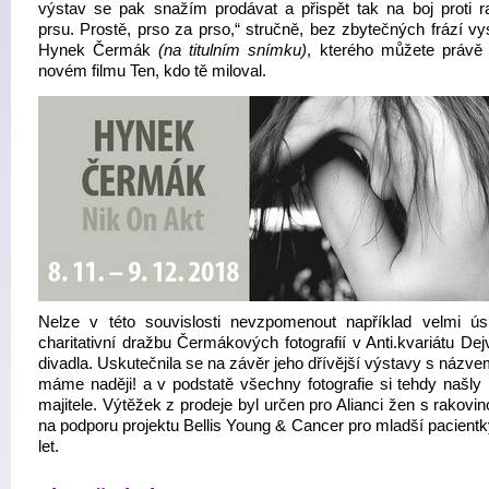
výstav se pak snažím prodávat a přispět tak na boj proti r
prsu. Prostě, prso za prso,“ stručně, bez zbytečných frází vy
Hynek Čermák
(na titulním snímku)
, kterého můžete právě 
novém filmu Ten, kdo tě miloval.
Nelze v této souvislosti nevzpomenout například velmi ú
charitativní dražbu Čermákových fotografií v Anti.kvariátu De
divadla. Uskutečnila se na závěr jeho dřívější výstavy s názv
máme naději! a v podstatě všechny fotografie si tehdy našly
majitele. Výtěžek z prodeje byl určen pro Alianci žen s rakovi
na podporu projektu Bellis Young & Cancer pro mladší pacientk
let.