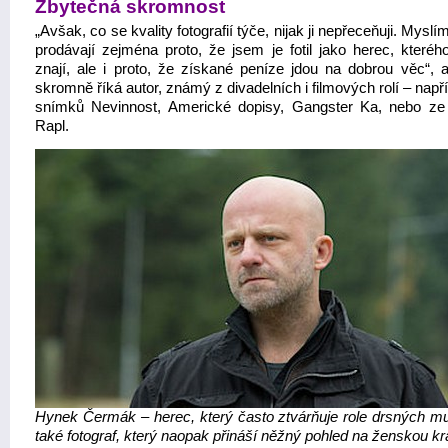
Zbytečná skromnost
„Avšak, co se kvality fotografií týče, nijak ji nepřeceňuji. Myslí
prodávají zejména proto, že jsem je fotil jako herec, kterého
znají, ale i proto, že získané peníze jdou na dobrou věc“, až
skromně říká autor, známý z divadelních i filmových rolí – např
snímků Nevinnost, Americké dopisy, Gangster Ka, nebo ze 
Rapl.
Hynek Čermák – herec, který často ztvárňuje role drsných mu
také fotograf, který naopak přináší něžný pohled na ženskou kr