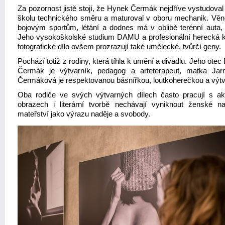
Za pozornost jistě stojí, že Hynek Čermák nejdříve vystudoval
školu technického směru a maturoval v oboru mechanik. Věn
bojovým sportům, létání a dodnes má v oblibě terénní auta, l
Jeho vysokoškolské studium DAMU a profesionální herecká ka
fotografické dílo ovšem prozrazují také umělecké, tvůrčí geny.
Pochází totiž z rodiny, která tíhla k umění a divadlu. Jeho otec
Čermák je výtvarník, pedagog a arteterapeut, matka Jar
Čermáková je respektovanou básnířkou, loutkoherečkou a výtva
Oba rodiče ve svých výtvarných dílech často pracují s a
obrazech i literární tvorbě nechávají vyniknout ženské n
mateřství jako výrazu naděje a svobody.