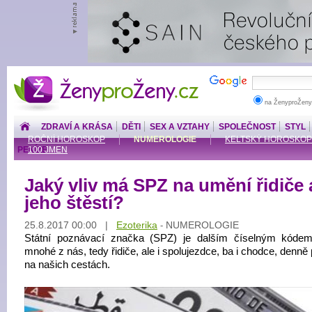
ŽenyproŽeny.cz
na ŽenyproŽeny
ZDRAVÍ A KRÁSA
DĚTI
SEX A VZTAHY
SPOLEČNOST
STYL
ROČNÍ HOROSKOP
NUMEROLOGIE
KELTSKÝ HOROSKOP
PENÍZE
100 JMEN
Jaký vliv má SPZ na umění řidiče 
jeho štěstí?
25.8.2017 00:00 |
Ezoterika
NUMEROLOGIE
-
Státní poznávací značka (SPZ) je dalším číselným kódem
mnohé z nás, tedy řidiče, ale i spolujezdce, ba i chodce, denně
na našich cestách.