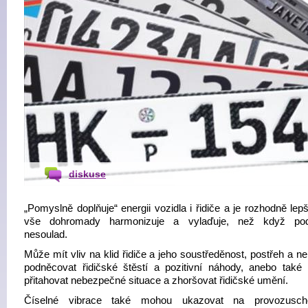
diskuse
„Pomyslně doplňuje“ energii vozidla i řidiče a je rozhodně lep
vše dohromady harmonizuje a vylaďuje, než když pod
nesoulad.
Může mít vliv na klid řidiče a jeho soustředěnost, postřeh a ne
podněcovat řidičské štěstí a pozitivní náhody, anebo také
přitahovat nebezpečné situace a zhoršovat řidičské umění.
Číselné vibrace také mohou ukazovat na provozuscho