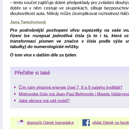
– tento součet zajišťuje dobré předpoklady pro zvládání dlouhý
dobře se v něm cestuje ve skupinkách, slibuje bezporuchovo
dlouhověkost auta. Někdy může zkomplikovat rozhodnost řidič
Jana Tamchynová
Pro podrobnější pochopení vlivu espézetky na vaše vo
řízení lze rozepsat jednotlivá čísla (a to i ta, která v
transformací písmen ve značce v čísla podle výše u
tabulky) do numerologické mřížky.
O tom více v dalším díle za týden
.
Přečtěte si také
Čím nám přispívá energie čísel 7, 8 a 9 našeho bydliště?
Mistrovské číslo má Jean-Paul Belmondo i Magda Vášáryov
Jaké vibrace má náš mobil?
doporučit článek kamarádce
přidat článek na face