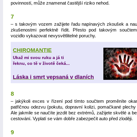
povinností, může znamenat častější riziko nehod.
7
– s takovým vozem zažijete řadu napínavých zkoušek a nau
zkušenostmi perfektně řídit. Přesto pod takovým součt
vozidlo vykazovat nevysvětlitelné poruchy.
CHIROMANTIE
Ukaž mi svou ruku a já ti
řeknu, co tě v životě čeká...
Láska i smrt vepsaná v dlaních
8
– jakýkoli exces v řízení pod tímto součtem proměníte oka
patřičnou odezvu (pokutu, dopravní kolizi, pomačkané plechy 
Ale jakmile se naučíte jezdit bez extrémů, zažijete skvělé a 
cestování. Vyplatí se vám dobře zabezpečit auto před zloději.
9