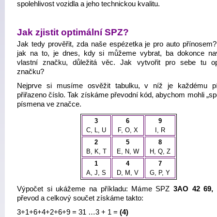
spolehlivost vozidla a jeho technickou kvalitu.
Jak zjistit optimální SPZ?
Jak tedy prověřit, zda naše espézetka je pro auto přínosem?
jak na to, je dnes, kdy si můžeme vybrat, ba dokonce na
vlastní značku, důležitá věc. Jak vytvořit pro sebe tu op
značku?
Nejprve si musíme osvěžit tabulku, v níž je každému 
přiřazeno číslo. Tak získáme převodní kód, abychom mohli „spo
písmena ve značce.
3
6
9
C, L, U
F, O, X
I, R
2
5
8
B, K, T
E, N, W
H, Q, Z
1
4
7
A, J, S
D, M, V
G, P, Y
Výpočet si ukážeme na příkladu: Máme SPZ
3AO 42 69
převod a celkový součet získáme takto:
3+1+6+4+2+6+9 = 31 …3 + 1 =
(4)