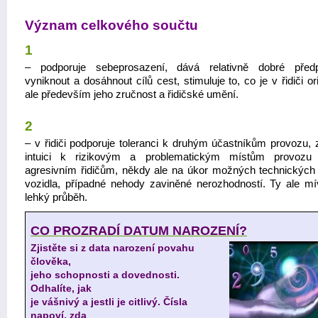
Význam celkového součtu
1
– podporuje sebeprosazení, dává relativně dobré před
vyniknout a dosáhnout cílů cest, stimuluje to, co je v řidiči ori
ale především jeho zručnost a řidičské umění.
2
– v řidiči podporuje toleranci k druhým účastníkům provozu, 
intuici k rizikovým a problematickým místům provozu 
agresivním řidičům, někdy ale na úkor možných technických
vozidla, případné nehody zaviněné nerozhodností. Ty ale mív
lehký průběh.
CO PROZRADÍ DATUM NAROZENÍ?
Zjistěte si z data narození povahu
člověka,
jeho schopnosti a dovednosti.
Odhalíte, jak
je vášnivý a jestli je citlivý. Čísla
napoví, zda