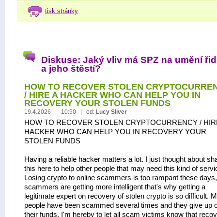
tisk stránky
Diskuse: Jaký vliv má SPZ na umění řid
a jeho štěstí?
HOW TO RECOVER STOLEN CRYPTOCURRE
/ HIRE A HACKER WHO CAN HELP YOU IN
RECOVERY YOUR STOLEN FUNDS
19.4.2026 | 10:50 | od:
Lucy Sliver
HOW TO RECOVER STOLEN CRYPTOCURRENCY / HIR
HACKER WHO CAN HELP YOU IN RECOVERY YOUR
STOLEN FUNDS
Having a reliable hacker matters a lot. I just thought about sh
this here to help other people that may need this kind of servi
Losing crypto to online scammers is too rampant these days,
scammers are getting more intelligent that's why getting a
legitimate expert on recovery of stolen crypto is so difficult. 
people have been scammed several times and they give up 
their funds. I'm hereby to let all scam victims know that reco