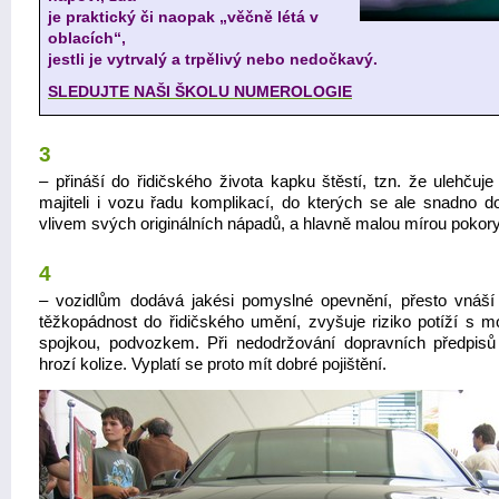
je praktický či naopak „věčně létá v
oblacích“,
jestli je vytrvalý a trpělivý nebo nedočkavý.
SLEDUJTE NAŠI ŠKOLU NUMEROLOGIE
3
– přináší do řidičského života kapku štěstí, tzn. že ulehčuj
majiteli i vozu řadu komplikací, do kterých se ale snadno d
vlivem svých originálních nápadů, a hlavně malou mírou pokory
4
– vozidlům dodává jakési pomyslné opevnění, přesto vnáší 
těžkopádnost do řidičského umění, zvyšuje riziko potíží s m
spojkou, podvozkem. Při nedodržování dopravních předpisů 
hrozí kolize. Vyplatí se proto mít dobré pojištění.