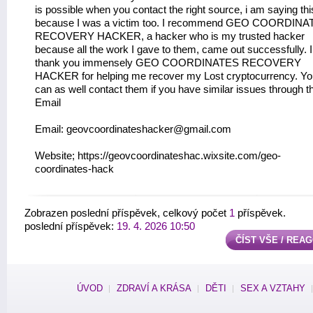
is possible when you contact the right source, i am saying thi
because I was a victim too. I recommend GEO COORDIN
RECOVERY HACKER, a hacker who is my trusted hacker
because all the work I gave to them, came out successfully. I
thank you immensely GEO COORDINATES RECOVERY
HACKER for helping me recover my Lost cryptocurrency. Yo
can as well contact them if you have similar issues through th
Email
Email: geovcoordinateshacker@gmail.com
Website; https://geovcoordinateshac.wixsite.com/geo-
coordinates-hack
Zobrazen poslední příspěvek, celkový počet
1
příspěvek.
poslední příspěvek:
19. 4. 2026 10:50
ČÍST VŠE / REA
ÚVOD
ZDRAVÍ A KRÁSA
DĚTI
SEX A VZTAHY