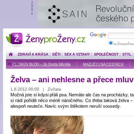
ŽenyproŽeny.cz
na ŽenyproŽeny
ZDRAVÍ A KRÁSA
DĚTI
SEX A VZTAHY
SPOLEČNOST
STYL
PENÍZE
PEJSKŮV BLOG – Ze života štěněte
MAZLÍČCI NA CESTÁCH
Želva – ani nehlesne a přece mluv
1.8.2012 00:00 | Zvířata
Možná jste si kdysi přáli psa. Nemáte ale čas na procházky, t
si rádi pořídili něco méně náročného. Co třeba taková želva –
alespoň neuteče. Navíc svým štěkotem neruší sousedy.