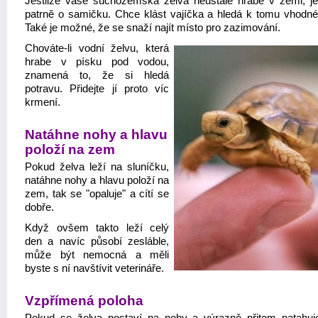
Jestliže vaše suchozemská želva neustále hrabe v zemi, j
patrně o samičku. Chce klást vajíčka a hledá k tomu vhodné
Také je možné, že se snaží najít místo pro zazimování.
Chováte-li vodní želvu, která
hrabe v písku pod vodou,
znamená to, že si hledá
potravu. Přidejte jí proto víc
krmení.
Natáhne nohy a hlavu
položí na zem
Pokud želva leží na sluníčku,
natáhne nohy a hlavu položí na
zem, tak se "opaluje" a cítí se
dobře.
Když ovšem takto leží celý
den a navíc působí zesláble,
může být nemocná a měli
byste s ní navštívit veterináře.
Vzpřímená poloha