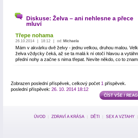
Diskuse: Želva – ani nehlesne a přece
mluví
Třepe nohama
26.10.2014 | 18:12 | od:
Michaela
Mám v akvárku dvě želvy - jednu velkou, druhou malou. Vel
želva vždycky čeká, až se ta malá k ní otočí hlavou a vytáh
přední nohy a začne s nima třepat. Nevíte někdo, co to zna
Zobrazen poslední příspěvek, celkový počet
1
příspěvek.
poslední příspěvek:
26. 10. 2014 18:12
ČÍST VŠE / REA
ÚVOD
ZDRAVÍ A KRÁSA
DĚTI
SEX A VZTAHY