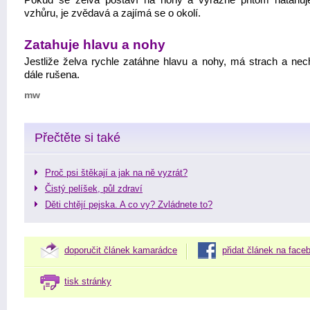
Pokud se želva postaví na nohy a výrazně přitom natahuj
vzhůru, je zvědavá a zajímá se o okolí.
Zatahuje hlavu a nohy
Jestliže želva rychle zatáhne hlavu a nohy, má strach a nec
dále rušena.
mw
Přečtěte si také
Proč psi štěkají a jak na ně vyzrát?
Čistý pelíšek, půl zdraví
Děti chtějí pejska. A co vy? Zvládnete to?
doporučit článek kamarádce
přidat článek na face
tisk stránky