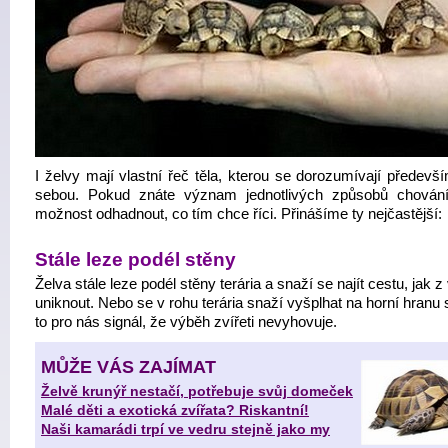
I želvy mají vlastní řeč těla, kterou se dorozumívají předevš
sebou. Pokud znáte význam jednotlivých způsobů chován
možnost odhadnout, co tím chce říci. Přinášíme ty nejčastější:
Stále leze podél stěny
Želva stále leze podél stěny terária a snaží se najít cestu, jak 
uniknout. Nebo se v rohu terária snaží vyšplhat na horní hranu 
to pro nás signál, že výběh zvířeti nevyhovuje.
MŮŽE VÁS ZAJÍMAT
Želvě krunýř nestačí, potřebuje svůj domeček
Malé děti a exotická zvířata? Riskantní!
Naši kamarádi trpí ve vedru stejně jako my