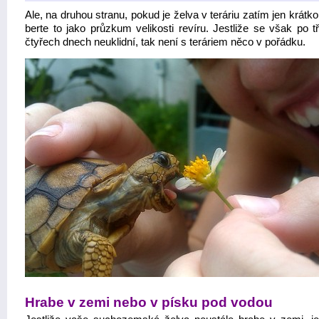
Ale, na druhou stranu, pokud je želva v teráriu zatím jen krátk
berte to jako průzkum velikosti revíru. Jestliže se však po t
čtyřech dnech neuklidní, tak není s teráriem něco v pořádku.
Hrabe v zemi nebo v písku pod vodou