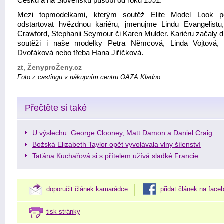
Česku a na Slovensku působí od roku 1991.
Mezi topmodelkami, kterým soutěž Elite Model Look p
odstartovat hvězdnou kariéru, jmenujme Lindu Evangelistu
Crawford, Stephanii Seymour či Karen Mulder. Kariéru začaly d
soutěži i naše modelky Petra Němcová, Linda Vojtová,
Dvořáková nebo třeba Hana Jiříčková.
zt, ŽenyproŽeny.cz
Foto z castingu v nákupním centru OAZA Kladno
Přečtěte si také
U výslechu: George Clooney, Matt Damon a Daniel Craig
Božská Elizabeth Taylor opět vyvolávala vlny šílenství
Taťána Kuchařová si s přítelem užívá sladké Francie
doporučit článek kamarádce
přidat článek na face
tisk stránky