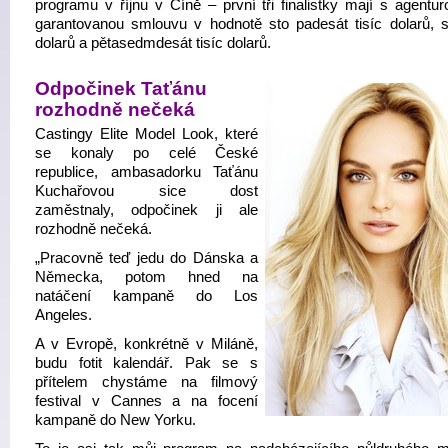
programu v říjnu v Číně – první tři finalistky mají s agentur
garantovanou smlouvu v hodnotě sto padesát tisíc dolarů, st
dolarů a pětasedmdesát tisíc dolarů.
Odpočinek
Taťánu
rozhodně nečeká
Castingy Elite Model Look, které
se konaly po celé České
republice, ambasadorku Taťánu
Kuchařovou sice dost
zaměstnaly, odpočinek ji ale
rozhodně nečeká.
„Pracovně teď jedu do Dánska a
Německa, potom hned na
natáčení kampaně do Los
Angeles.
A v Evropě, konkrétně v Miláně,
budu fotit kalendář. Pak se s
přítelem chystáme na filmový
festival v Cannes a na focení
kampaně do New Yorku.