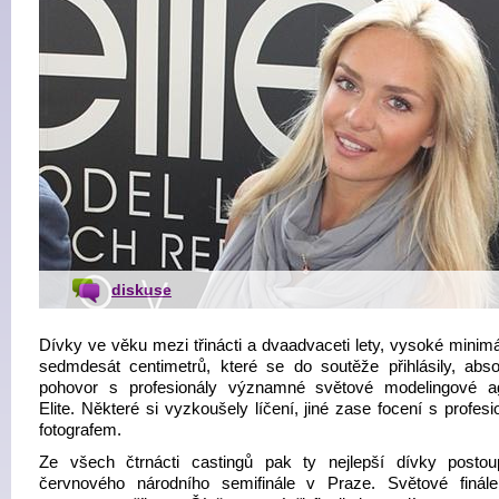
diskuse
Dívky ve věku mezi třinácti a dvaadvaceti lety, vysoké minimá
sedmdesát centimetrů, které se do soutěže přihlásily, abso
pohovor s profesionály významné světové modelingové a
Elite. Některé si vyzkoušely líčení, jiné zase focení s profes
fotografem.
Ze všech čtrnácti castingů pak ty nejlepší dívky postou
červnového národního semifinále v Praze. Světové finál