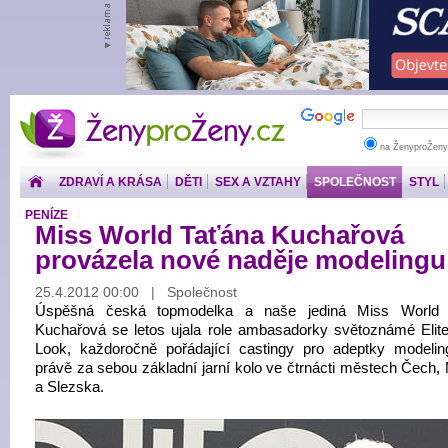
ŽenyproŽeny.cz
na ŽenyproŽeny
ZDRAVÍ A KRÁSA
DĚTI
SEX A VZTAHY
SPOLEČNOST
STYL
PENÍZE
Miss World Taťána Kuchařová
provázela nové naděje modelingu
25.4.2012 00:00 | Společnost
Úspěšná česká topmodelka a naše jediná Miss World 
Kuchařová se letos ujala role ambasadorky světoznámé Elit
Look, každoročně pořádající castingy pro adeptky modeli
právě za sebou základní jarní kolo ve čtrnácti městech Čech,
a Slezska.