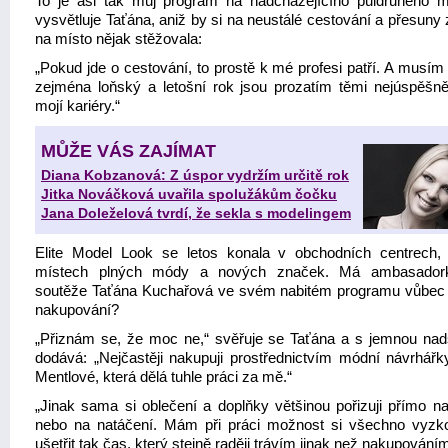
To je asi tak můj program na nadcházejícího půldruhého m
vysvětluje Taťána, aniž by si na neustálé cestování a přesuny
na místo nějak stěžovala:
„Pokud jde o cestování, to prostě k mé profesi patří. A musím 
zejména loňský a letošní rok jsou prozatím těmi nejúspěšně
mojí kariéry.“
MŮŽE VÁS ZAJÍMAT
Diana Kobzanová: Z úspor vydržím určitě rok
Jitka Nováčková uvařila spolužákům čočku
Jana Doleželová tvrdí, že sekla s modelingem
Elite Model Look se letos konala v obchodních centrech,
místech plných módy a nových značek. Má ambasadork
soutěže Taťána Kuchařová ve svém nabitém programu vůbec
nakupování?
„Přiznám se, že moc ne,“ svěřuje se Taťána a s jemnou na
dodává: „Nejčastěji nakupuji prostřednictvím módní návrhářk
Mentlové, která dělá tuhle práci za mě.“
„Jinak sama si oblečení a doplňky většinou pořizuji přímo na
nebo na natáčení. Mám při práci možnost si všechno vyzk
ušetřit tak čas, který stejně raději trávím jinak než nakupováním