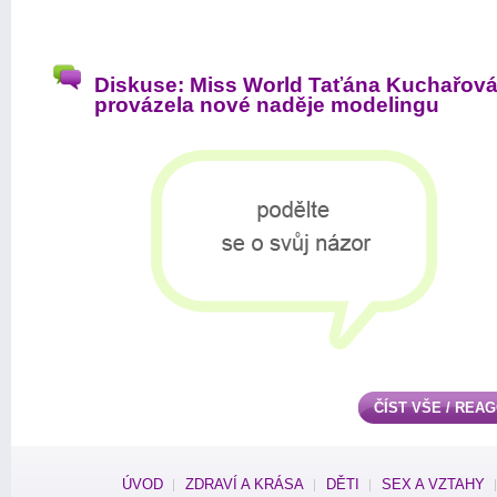
Diskuse: Miss World Taťána Kuchařov
provázela nové naděje modelingu
ČÍST VŠE / REA
ÚVOD
ZDRAVÍ A KRÁSA
DĚTI
SEX A VZTAHY