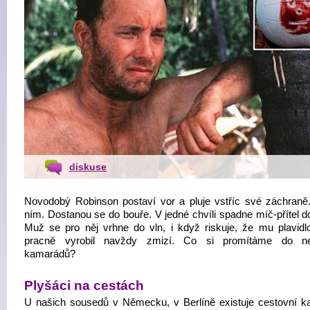
diskuse
Novodobý Robinson postaví vor a pluje vstříc své záchraně
ním. Dostanou se do bouře. V jedné chvíli spadne míč-přítel d
Muž se pro něj vrhne do vln, i když riskuje, že mu plavidlo
pracně vyrobil navždy zmizí. Co si promítáme do ne
kamarádů?
Plyšáci na cestách
U našich sousedů v Německu, v Berlíně existuje cestovní ka