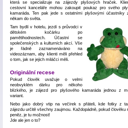
která se specializuje na zájezdy plyšových hraček. Klien
cestovní kanceláře mohou zakoupit poukaz pro svého pl
kamaráda. Ten pak jede s ostatními plyšovými účastníky 
někam do světa.
Tam bydlí v hotelu, jezdí s průvodci v
dětském kočárku po
pamětihodnostech. Účastní se
společenských a kulturních akcí. Vše
je řádně zaznamenáváno na
videozáznam, aby klienti měli přehled
o tom, jak se jejich miláčci měli.
Originální recese
Pokud člověk uvažuje o velmi
neobvyklém dárku pro někoho
blízkého, je zájezd pro plyšového kamaráda jednou z 
variant.
Nebo jako dobrý vtip na večírek s přáteli, kde fotky z t
zájezdu určitě všechny zaujmou. Každopádně, pokud člověku ne
peněz, je tu možnost!
Jde ale jen o to?