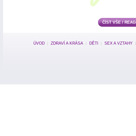
ČÍST VŠE / REA
ÚVOD
ZDRAVÍ A KRÁSA
DĚTI
SEX A VZTAHY