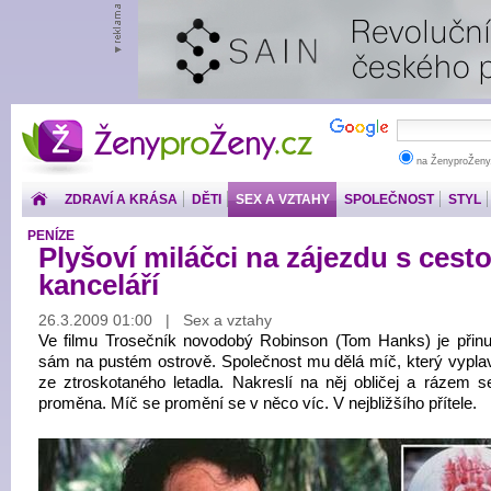
ŽenyproŽeny.cz
na ŽenyproŽeny
ZDRAVÍ A KRÁSA
DĚTI
SEX A VZTAHY
SPOLEČNOST
STYL
PENÍZE
Plyšoví miláčci na zájezdu s cest
kanceláří
26.3.2009 01:00 | Sex a vztahy
Ve filmu Trosečník novodobý Robinson (Tom Hanks) je přinu
sám na pustém ostrově. Společnost mu dělá míč, který vypla
ze ztroskotaného letadla. Nakreslí na něj obličej a rázem s
proměna. Míč se promění se v něco víc. V nejbližšího přítele.