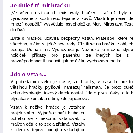
Je důležité mít hračku
„Ve všech civilizacích existovaly hračky – ať už byly d
vyřezávané z kosti nebo tepané z kovů. Vlastnili je nejen dět
mnozí dospělí,“ vysvětluje psycholožka Mgr. Miroslava Tes
dodává:
„Dítě s hračkou uzavírá bezpečný vztah. Přátelství, které ref
všechno, s čím si ještě neví rady. Chvíli se na hračku zlobí, chv
pečuje. Usíná s ní. Vychovává jí. Nezřídka je možné slyše
holčiček příkazy pro panenku, ze kterých lze s 
pravděpodobností usoudit, jak holčičku vychovává matka.“
Jde o vztah...
V pubertálním věku je časté, že hračky, v naší kultuře to
většinou hračky plyšové, nahrazují talisman. Je proto důlež
koho dospívající takový dárek dostal. Jde o první lásky, o to 
plyšáka v kontaktu s tím, kdo jej daroval.
Vztah k neživé hračce je vztahem
projektivním. Vyjadřuje naši hlubokou
potřebu se k někomu vztahovat. U
malých dětí je to zcela zřejmé. Vztahy
k lidem si teprve budují a vkládají do