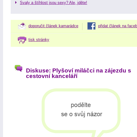
Svaly a štíhlost jsou sexy? Ale, jděte!
doporučit článek kamarádce
přidat článek na face
tisk stránky
Diskuse: Plyšoví miláčci na zájezdu s
cestovní kanceláří