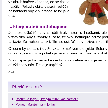
vztahu k hračce všechno, co se dosud
naučily. Pokud zlobily, ukazují rodičům
na náhradní objekt v hračce, to ne já to
ona.
... který nutně potřebujeme
Je proto důležité, aby si děti hrály nejen s hračkami, ale
vrstevníky. Aby si zvykly si na to, že okolí nefunguje pouze podl
fantazie. Že mohou narazit. Tím se učit řešit první životní konflik
Obecně by se dalo říci, že vztah k neživému objektu, třeba v
odráží to, co v životě potřebujeme a co jinak nemůžeme získat.
A tak nápad jedné německé cestovní kanceláře oslovuje něco 
důležitého v nás. Proto je úspěšný.
owl
Přečtěte si také
Rozumíte jazyku, kterým mluví váš partner?
Pomoc! Manžel má milenku