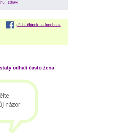
hu i zdraví
přidat článek na facebook
staty odhalí často žena