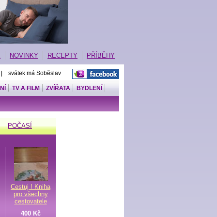
E
NOVINKY
RECEPTY
PŘÍBĚHY
 | svátek má Soběslav
NÍ
TV A FILM
ZVÍŘATA
BYDLENÍ
POČASÍ
Cestuj ! Kniha
pro všechny
cestovatele
400 Kč