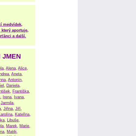
í medvídek,
 který aportuje,
ťánci a další.
H JMEN
la
,
Alena
,
Alice
,
ndrea
,
Aneta
,
nna
,
Antonín
,
iel
,
Daniela
,
ntišek
,
Františka
,
a
,
Irena
,
Ivana
,
,
Jarmila
,
a
,
Jiřina
,
Jiří
,
arolína
,
Kateřina
,
nka
,
Libuše
,
la
,
Marek
,
Marie
,
ina
,
Matěj
,