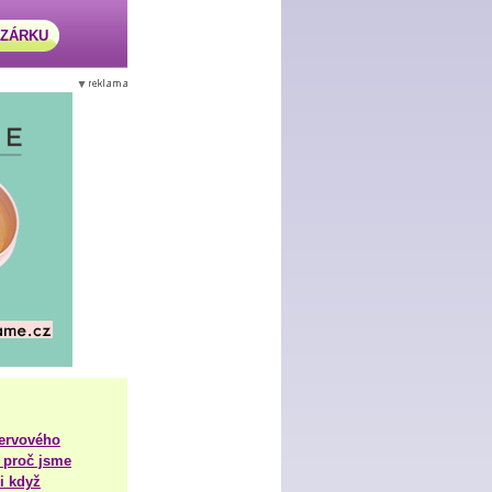
AZÁRKU
nervového
 proč jsme
i když