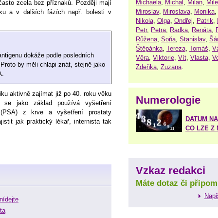
Michaela
,
Michal
,
Milan
,
Mil
často zcela bez příznaků. Později mají
Miroslav
,
Miroslava
,
Monika
 a v dalších fázích např. bolesti v
Nikola
,
Olga
,
Ondřej
,
Patrik
,
Petr
,
Petra
,
Radka
,
Renáta
,
Růžena
,
Soňa
,
Stanislav
,
Šá
Štěpánka
,
Tereza
,
Tomáš
,
V
 antigenu dokáže podle posledních
Věra
,
Viktorie
,
Vít
,
Vlasta
,
V
Proto by měli chlapi znát, stejně jako
Zdeňka
,
Zuzana
.
A.
iku aktivně zajímat již po 40. roku věku
Numerologie
 se jako základ používá vyšetření
u (PSA) z krve a vyšetření prostaty
DATUM NA
it jak praktický lékař, internista tak
CO LZE Z
Vzkaz redakci
Máte dotaz či připom
Napi
nídejte
ta