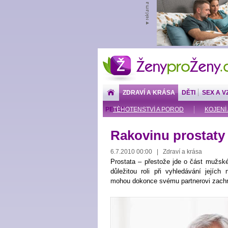
ŽenyproŽeny.cz
ZDRAVÍ A KRÁSA
DĚTI
SEX A V
PENÍZE
TĚHOTENSTVÍ A POROD
KOJENÍ 
Rakovinu prostaty 
6.7.2010 00:00 | Zdraví a krása
Prostata – přestože jde o část mužskéh
důležitou roli při vyhledávání jejíc
mohou dokonce svému partnerovi zachrá