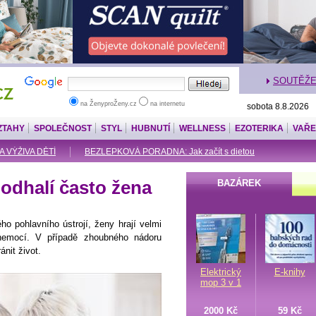
SOUTĚŽ
na ŽenyproŽeny.cz
na internetu
sobota 8.8.2026
ZTAHY
SPOLEČNOST
STYL
HUBNUTÍ
WELLNESS
EZOTERIKA
VAŘE
A VÝŽIVA DĚTÍ
BEZLEPKOVÁ PORADNA: Jak začít s dietou
odhalí často žena
BAZÁREK
o pohlavního ústrojí, ženy hrají velmi
h nemocí. V případě zhoubného nádoru
nit život.
Elektrický
E-knihy
mop 3 v 1
2000 Kč
59 Kč