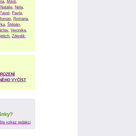
ena
,
Miloš
,
,
Natálie
,
Nela
,
Pavel
,
Pavla
,
Roman
,
Romana
,
rka
,
Štěpán
,
áclav
,
Veronika
,
ojtěch
,
Zdeněk
,
ROZENÍ
 NĚHO VYČÍST
ínky?
šte vzkaz redakci