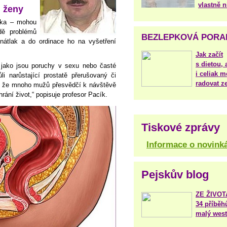
vlastně 
 ženy
učka – mohou
dě problémů
BEZLEPKOVÁ PORA
nátlak a do ordinace ho na vyšetření
Jak začít
s dietou, 
jako jsou poruchy v sexu nebo časté
i celiak m
i narůstající prostatě přerušovaný či
radovat ze
, že mnoho mužů přesvědčí k návštěvě
rání život,“ popisuje profesor Pacík.
Tiskové zprávy
Informace o novink
Pejskův blog
ZE ŽIVO
34 příběh
malý west