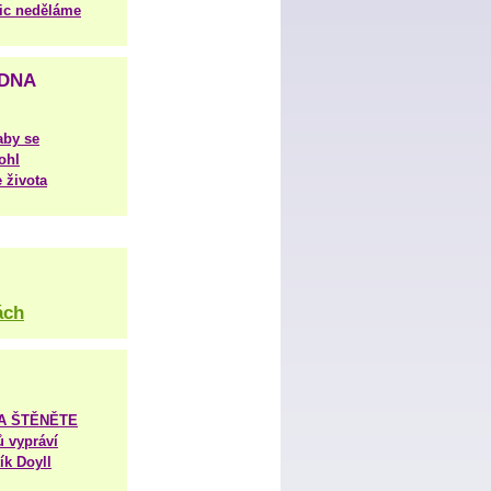
nic neděláme
DNA
aby se
ohl
 života
ách
TA ŠTĚNĚTE
ů vypráví
ík Doyll