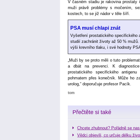
V časném stadiu je rakovina prostaty 
muži právě problémy s močením, sexu
kostech, to se již nádor v těle šíří.
PSA musí chlapi znát
Vyšetření prostatického specifického
studií zachránit životy až 50 % mužů. 
výši krevního tlaku, i své hodnoty PS
„Muži by se proto měli o tuto problemat
a dbát na prevenci. K diagnostice
prostatického specifického antigen
pohmatem přes konečník. Může ho zajist
urolog,“ doporučuje profesor Pacík.
tom
Přečtěte si také
Chcete zhubnout? Pořádně se nas
Vědci objevili, co určuje délku živo