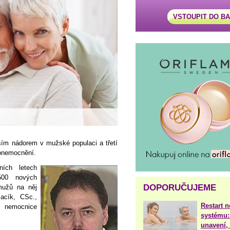
VSTOUPIT DO B
ším nádorem v mužské populaci a třetí
 onemocnění.
ích letech
500 nových
DOPORUČUJEME
mužů na něj
acík, CSc.,
Restart 
ní nemocnice
systému:
unavení, 