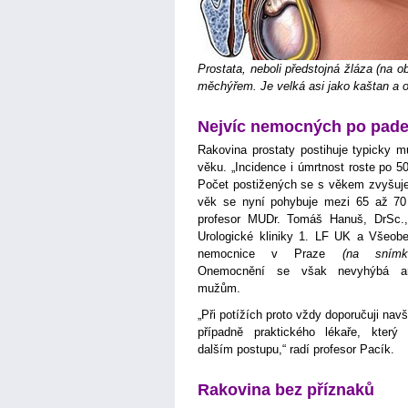
Prostata, neboli předstojná žláza (na 
měchýřem. Je velká asi jako kaštan a o
Nejvíc nemocných po pade
Rakovina prostaty postihuje typicky m
věku. „Incidence i úmrtnost roste po 5
Počet postižených se s věkem zvyšuj
věk se nyní pohybuje mezi 65 až 70 
profesor MUDr. Tomáš Hanuš, DrSc.
Urologické kliniky 1. LF UK a Všeobe
nemocnice v Praze
(na snímk
Onemocnění se však nevyhýbá a
mužům.
„Při potížích proto vždy doporučuji navšt
případně praktického lékaře, který
dalším postupu,“ radí profesor Pacík.
Rakovina bez příznaků