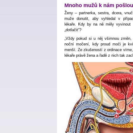
Mnoho mužů k nám pošlou
Ženy – partnerka, sestra, dcera, vn
muže donutit, aby vyhledal v přípa
lékaře. Kdy by na ně měly vyvinout 
„dotlačit“?
„Vždy pokud si u něj všimnou změn, 
noční močení, kdy proud moči je kvůl
menší. Ze zkušeností z ordinace víme
lékaře právě žena a řadě z nich tak zach