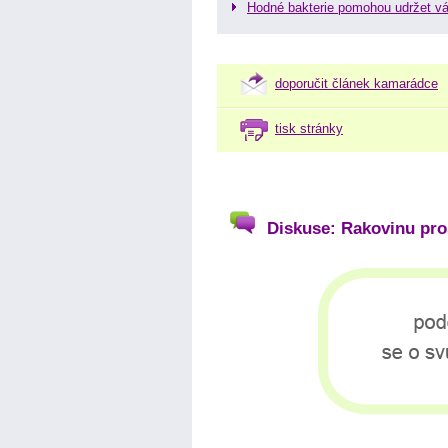
Hodné bakterie pomohou udržet vá
doporučit článek kamarádce
tisk stránky
Diskuse: Rakovinu pro