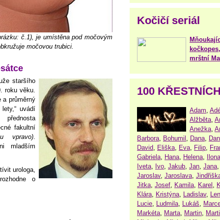
Kočičí seriál
obrázku: č.1), je umístěna pod močovým
Mňoukajíc
bkružuje močovou trubici.
kočkopes,
mrštní Mar
sátce
uže staršího
100 KŘESTNÍC
0. roku věku.
e a průměrný
lety,“ uvádí
Adam
,
Adé
, přednosta
Alžběta
,
A
cné fakultní
Anežka
,
A
u vpravo)
.
Barbora
,
Bohumil
,
Dana
,
Dan
ni mladším
David
,
Eliška
,
Eva
,
Filip
,
Fra
Gabriela
,
Hana
,
Helena
,
Ilon
Iveta
,
Ivo
,
Jakub
,
Jan
,
Jana
ívit urologa,
Jaroslav
,
Jaroslava
,
Jindřišk
 rozhodne o
Jitka
,
Josef
,
Kamila
,
Karel
,
K
Klára
,
Kristýna
,
Ladislav
,
Le
Lucie
,
Ludmila
,
Lukáš
,
Marce
Markéta
,
Marta
,
Martin
,
Mart