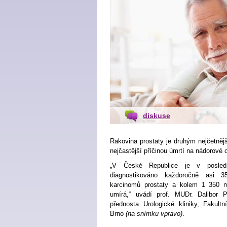
diskuse
Rakovina prostaty je druhým nejčetněj
nejčastější příčinou úmrtí na nádorové
„V České Republice je v posledn
diagnostikováno každoročně asi 3
karcinomů prostaty a kolem 1 350 
umírá,“ uvádí prof. MUDr. Dalibor P
přednosta Urologické kliniky, Fakult
Brno
(na snímku vpravo)
.