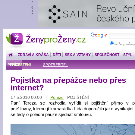
ŽenyproŽeny.cz
na ŽenyproŽeny
ZDRAVÍ A KRÁSA
DĚTI
SEX A VZTAHY
SPOLEČNOST
STYL
PENÍZE
POJIŠTĚNÍ
SPOTŘEBITEL
Pojistka na přepážce nebo přes
internet?
17.5.2010 00:00 |
Peníze
POJIŠTĚNÍ
-
Paní Tereza se rozhodla vyřídit si pojištění přímo v 
pojišťovny, kterou jí kamarádka Lída doporučila jako vynikající
se tedy o polední pauze sjednat smlouvu.