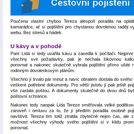
Poučena vlastní chybou Tereza alespoň poradila na oplá
kamarádce, ať si pojištění pro chystanou dovolenou raději vy
webu. Bez stresů a hádek.
U kávy a v pohodě
Paní Lída si tedy uvařila kávu a zasedla k počítači. Nejprve
všechny své požadavky, pak je nechala šikovnou kalku
porovnat a nakonec skutečně vybrala pojištění přímo ušité 
rodinným dovolenkovým plánům.
Všechno jí trvalo pár minut a navíc obratem dostala do svého 
veškeré potřebné dokumenty. Pro větší jistotu jí pak ještě po
vše zaslala poštou. A dokumenty skutečně do dvou dnů byly
poštovní schránce.
Nakonec tedy naopak Lída Tereze směřovala velké poděková
zároveň i omluvu za to, že jí předtím poradila osobně poj
navštívit. Tereza tím totiž ztratila zbytečně nejen čas, ale 
možnost všechny výhody svého pojištění si v klidu prom
porovnat.