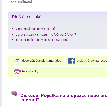
Lada Mašková
Přečtěte si také
Víme, která auta nejvíc bourají
Boj o zákazníka - rozumíte řeči pojišťoven?
Jedete k moři? Podívejte se na svoji pláž!
doporučit článek kamarádce
přidat článek na face
tisk stránky
Diskuse: Pojistka na přepážce nebo př
internet?