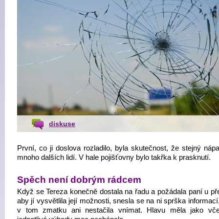
diskuse
První, co ji doslova rozladilo, byla skutečnost, že stejný ná
mnoho dalších lidí. V hale pojišťovny bylo takřka k prasknutí.
Spěch není dobrým rádcem
Když se Tereza konečně dostala na řadu a požádala paní u př
aby jí vysvětlila její možnosti, snesla se na ni sprška informací
v tom zmatku ani nestačila vnímat. Hlavu měla jako vče