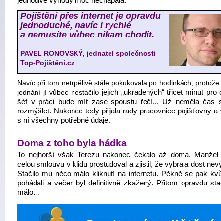
jednotlivé výhody moc nechápala.
Pojištění přes internet je opravdu
jednoduché, navíc i rychlé
a nemusíte vůbec nikam chodit.
PAVEL RONOVSKÝ, jednatel společnosti
Top-Pojištění.cz
Navíc při tom netrpělivě stále pokukovala po hodinkách, protože
jednání jí vůbec nestači
lo jejích „ukradených“ třicet minut pro
šéf v práci bude mít zase spoustu řečí... Už neměla čas
rozmýšlet. Nakonec tedy přijala rady pracovnice pojišťovny a 
s ní všechny potřebné údaje.
Doma z toho byla hádka
To nejhorší však Terezu nakonec čekalo až doma. Manžel s
celou smlouvu v klidu prostudoval a zjistil, že vybrala dost ne
Stačilo mu něco málo kliknutí na internetu. Pěkně se pak kvů
pohádali a večer byl definitivně zkažený. Přitom opravdu stač
málo…