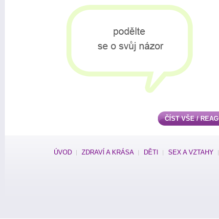
ČÍST VŠE / REA
ÚVOD
ZDRAVÍ A KRÁSA
DĚTI
SEX A VZTAHY