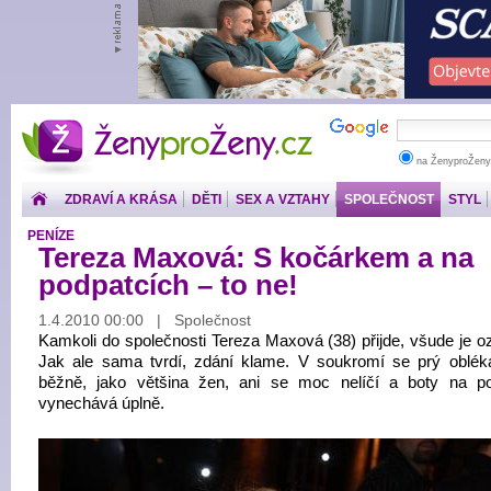
ŽenyproŽeny.cz
na ŽenyproŽeny
ZDRAVÍ A KRÁSA
DĚTI
SEX A VZTAHY
SPOLEČNOST
STYL
PENÍZE
Tereza Maxová: S kočárkem a na
podpatcích – to ne!
1.4.2010 00:00 | Společnost
Kamkoli do společnosti Tereza Maxová (38) přijde, všude je o
Jak ale sama tvrdí, zdání klame. V soukromí se prý oblék
běžně, jako většina žen, ani se moc nelíčí a boty na p
vynechává úplně.