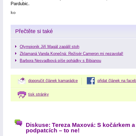
Pardubic.
ko
Přečtěte si také
Olympionik Jiří Magál zapálil stoh
Zklamaná Vanda Konečná: Režisér Cameron mi nezavolal!
Barbora Nesvadbová píše pohádky s Bibianou
doporučit článek kamarádce
přidat článek na face
tisk stránky
Diskuse: Tereza Maxová: S kočárkem a
podpatcích – to ne!