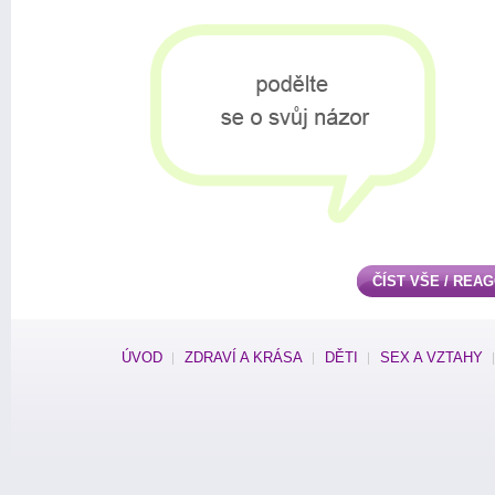
ČÍST VŠE / REA
ÚVOD
ZDRAVÍ A KRÁSA
DĚTI
SEX A VZTAHY