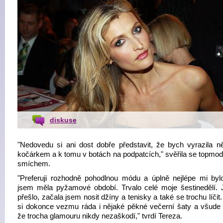
diskuse
"Nedovedu si ani dost dobře představit, že bych vyrazila 
kočárkem a k tomu v botách na podpatcích," svěřila se topmod
smíchem.
"Preferuji rozhodně pohodlnou módu a úplně nejlépe mi byl
jsem měla pyžamové období. Trvalo celé moje šestinedělí. 
přešlo, začala jsem nosit džíny a tenisky a také se trochu líčit
si dokonce vezmu ráda i nějaké pěkné večerní šaty a všude 
že trocha glamouru nikdy nezaškodí," tvrdí Tereza.