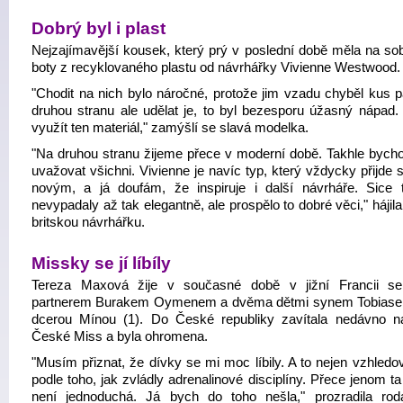
Dobrý byl i plast
Nejzajímavější kousek, který prý v poslední době měla na sob
boty z recyklovaného plastu od návrhářky Vivienne Westwood.
"Chodit na nich bylo náročné, protože jim vzadu chyběl kus p
druhou stranu ale udělat je, to byl bezesporu úžasný nápad.
využít ten materiál," zamýšlí se slavá modelka.
"Na druhou stranu žijeme přece v moderní době. Takhle bych
uvažovat všichni. Vivienne je navíc typ, který vždycky přijde
novým, a já doufám, že inspiruje i další návrháře. Sice 
nevypadaly až tak elegantně, ale prospělo to dobré věci," hájil
britskou návrhářku.
Missky se jí líbíly
Tereza Maxová žije v současné době v jižní Francii s
partnerem Burakem Oymenem a dvěma dětmi synem Tobiase
dcerou Mínou (1). Do České republiky zavítala nedávno na
České Miss a byla ohromena.
"Musím přiznat, že dívky se mi moc líbily. A to nejen vzhledov
podle toho, jak zvládly adrenalinové disciplíny. Přece jenom t
není jednoduchá. Já bych do toho nešla," prozradila ro