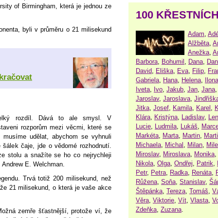
ity of Birmingham, která je jednou ze
100 KŘESTNÍC
ponenta, byli v průměru o 21 milisekund
Adam
,
Adé
Alžběta
,
A
Anežka
,
A
Barbora
,
Bohumil
,
Dana
,
Dan
David
,
Eliška
,
Eva
,
Filip
,
Fra
kračovat
Gabriela
,
Hana
,
Helena
,
Ilon
Iveta
,
Ivo
,
Jakub
,
Jan
,
Jana
Jaroslav
,
Jaroslava
,
Jindřišk
Jitka
,
Josef
,
Kamila
,
Karel
,
K
Klára
,
Kristýna
,
Ladislav
,
Le
lký rozdíl. Dává to ale smysl. V
Lucie
,
Ludmila
,
Lukáš
,
Marce
taveni rozporům mezi věcmi, které se
Markéta
,
Marta
,
Martin
,
Mart
é musíme udělat, abychom se vyhnuli
Michaela
,
Michal
,
Milan
,
Mil
šálek čaje, jde o vědomé rozhodnutí.
Miroslav
,
Miroslava
,
Monika
 stolu a snažíte se ho co nejrychleji
Nikola
,
Olga
,
Ondřej
,
Patrik
,
 Dr. Andrew E. Welchman.
Petr
,
Petra
,
Radka
,
Renáta
,
egendu. Trvá totiž 200 milisekund, než
Růžena
,
Soňa
,
Stanislav
,
Šá
že 21 milisekund, o která je vaše akce
Štěpánka
,
Tereza
,
Tomáš
,
V
Věra
,
Viktorie
,
Vít
,
Vlasta
,
V
Zdeňka
,
Zuzana
.
Možná zemře šťastnější, protože ví, že