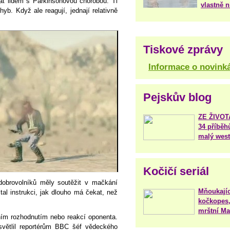
t lidem s Parkinsonovou chorobou. Ti
vlastně 
hyb. Když ale reagují, jednají relativně
Tiskové zprávy
Informace o novink
Pejskův blog
ZE ŽIVO
34 příběh
malý west
Kočičí seriál
dobrovolníků měly soutěžit v mačkání
Mňoukajíc
tal instrukci, jak dlouho má čekat, než
kočkopes,
mrštní Mar
tním rozhodnutím nebo reakcí oponenta.
ysvětlil reportérům BBC šéf vědeckého