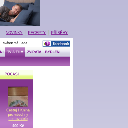
E
NOVINKY
RECEPTY
PŘÍBĚHY
| svátek má Lada
NÍ
TV A FILM
ZVÍŘATA
BYDLENÍ
POČASÍ
Cestuj ! Kniha
pro všechny
cestovatele
400 Kč