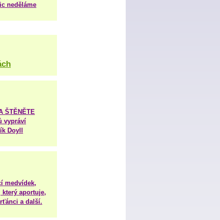
nic neděláme
ách
TA ŠTĚNĚTE
ů vypráví
ík Doyll
í medvídek,
 který aportuje,
ťánci a další.