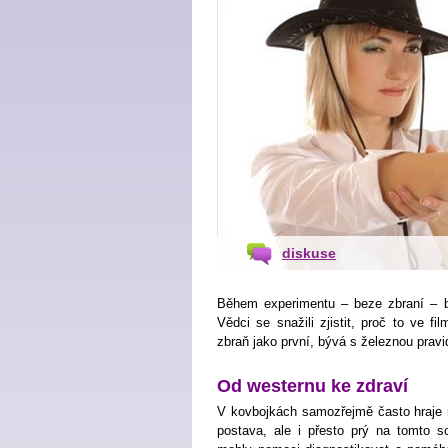
diskuse
Během experimentu – beze zbraní – by
Vědci se snažili zjistit, proč to ve f
zbraň jako první, bývá s železnou pravi
Od westernu ke zdraví
V kovbojkách samozřejmě často hraje rol
postava, ale i přesto prý na tomto 