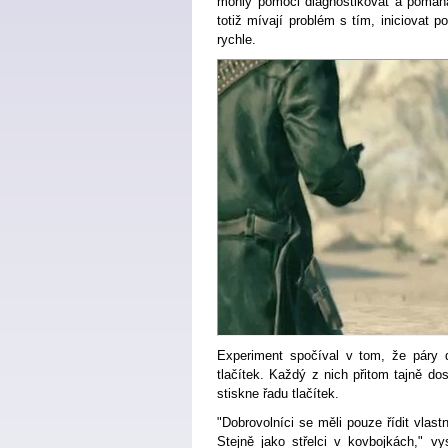
mohly pomoci diagnostikovat a pomáha
totiž mívají problém s tím, iniciovat po
rychle.
Experiment spočíval v tom, že páry 
tlačítek. Každý z nich přitom tajně dos
stiskne řadu tlačítek.
"Dobrovolníci se měli pouze řídit vlas
Stejně jako střelci v kovbojkách," v