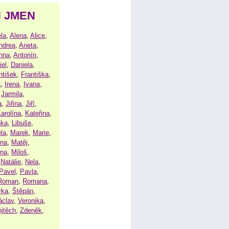
H JMEN
la
,
Alena
,
Alice
,
ndrea
,
Aneta
,
nna
,
Antonín
,
iel
,
Daniela
,
ntišek
,
Františka
,
a
,
Irena
,
Ivana
,
,
Jarmila
,
a
,
Jiřina
,
Jiří
,
arolína
,
Kateřina
,
nka
,
Libuše
,
la
,
Marek
,
Marie
,
ina
,
Matěj
,
ena
,
Miloš
,
,
Natálie
,
Nela
,
Pavel
,
Pavla
,
Roman
,
Romana
,
rka
,
Štěpán
,
áclav
,
Veronika
,
ojtěch
,
Zdeněk
,