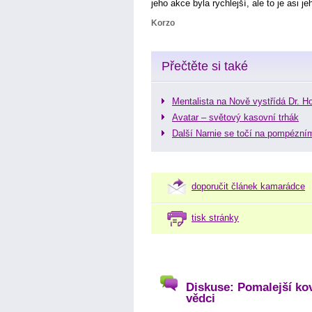
jeho akce byla rychlejší, ale to je asi j
Korzo
Přečtěte si také
Mentalista na Nově vystřídá Dr. H
Avatar – světový kasovní trhák
Další Narnie se točí na pompézní
doporučit článek kamarádce
tisk stránky
Diskuse: Pomalejší kovb
vědci