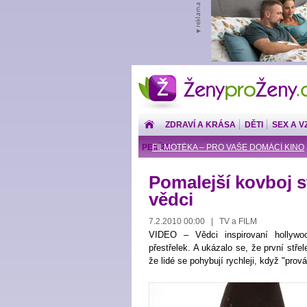
ŽenyproŽeny.cz
ZDRAVÍ A KRÁSA
DĚTI
SEX A V
PENÍZE
FILMOTÉKA – PRO VAŠE DOMÁCÍ KINO
Pomalejší kovboj stř
vědci
7.2.2010 00:00 | TV a FILM
VIDEO – Vědci inspirovaní hollywoo
přestřelek. A ukázalo se, že první střel
že lidé se pohybují rychleji, když "prov