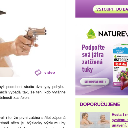
VSTOUPIT DO B
video
li podrobeni studiu dva typy pohybu.
ilmech vypadá tak, že ten, kdo vytáhne
delností zastřelen.
DOPORUČUJEME
Restart 
i i to, že první začíná střílet záporná
systému:
scénáři něco je. Výsledky výzkumu by
unavení, 