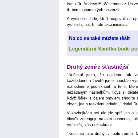
týmu Dr. Andrew E. Welchman z Univers
tří birminghamských univerzit.
A výsledek: Lidé, kteří reagovali na o
rychlejší, než ti, kdo akci iniciovali.
Na co se také můžete těšit
Legendární Sanitka bude po
Druhý zemře šťastnější
"Nečekal jsem, že najdeme tak ve
každodenním životě jsme neustále vys
rozhodneme podniknout, a těmi, kter
nežádaným následkům. Když si děláte 
Když šálek s čajem omylem shodíte ze
chytit, jde o reaktivní jednání," dodal
V kovbojkách prý ale jde spíš jen o l
člověk zareaguje na akci oponenta, tak
rychlejší, vás nezachrání.
"Kdo tasí jako druhý, v reálu zemře. 