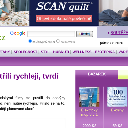
SOUTĚŽ
na ŽenyproŽeny.cz
na internetu
pátek 7.8.2026 
ZTAHY
SPOLEČNOST
STYL
HUBNUTÍ
WELLNESS
EZOTERIKA
VAŘE
ílí rychleji, tvrdí
BAZÁREK
dskými filmy se pustili do analýzy
ec není nutně rychlejší. Přišlo se na to,
ádějí plánované akce".
Elektrický
E-knihy
mop 3 v 1
2000 Kč
59 Kč