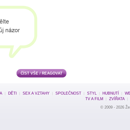
ČÍST VŠE / REAGOVAT
SA
DĚTI
SEX A VZTAHY
SPOLEČNOST
STYL
HUBNUTÍ
WE
TV A FILM
ZVÍŘATA
© 2009 - 2026
Že