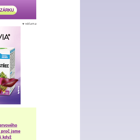
AZÁRKU
nervového
 proč jsme
i když