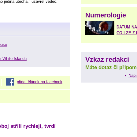
eho jediná útěcha," uzavřel vědec.
Numerologie
DATUM NA
CO LZE Z
ouse
Vzkaz redakci
m White Islandu
Máte dotaz či připom
Napi
přidat článek na facebook
oj střílí rychleji, tvrdí