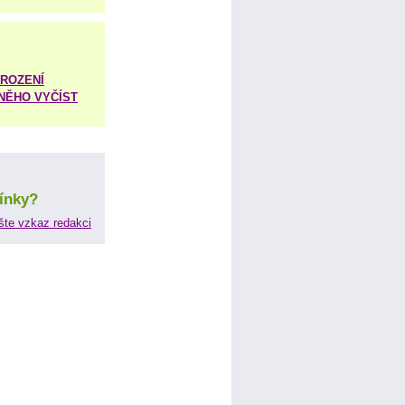
ROZENÍ
 NĚHO VYČÍST
ínky?
šte vzkaz redakci