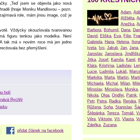
ivačky. „Teď jsem se objevila jako nová
ahradě (hraje Moniku Mandlovou – pozn.
Adam
,
Adé
 zajímavá role, mám jinou image, což je
Alžběta
,
A
Anežka
,
A
Barbora
,
Bohumil
,
Dana
,
Dan
votě. Vždycky okouzlovala tvarovanou
David
,
Eliška
,
Eva
,
Filip
,
Fra
á figuru tenkou jako modelka. Není
Gabriela
,
Hana
,
Helena
,
Ilon
a. A tak má v novém roce má jen jedno
Iveta
,
Ivo
,
Jakub
,
Jan
,
Jana
odrecitovala bez přemýšlení.
Jaroslav
,
Jaroslava
,
Jindřišk
Jitka
,
Josef
,
Kamila
,
Karel
,
K
Klára
,
Kristýna
,
Ladislav
,
Le
Lucie
,
Ludmila
,
Lukáš
,
Marce
Markéta
,
Marta
,
Martin
,
Mart
Michaela
,
Michal
,
Milan
,
Mil
Miroslav
,
Miroslava
,
Monika
u holí
Nikola
,
Olga
,
Ondřej
,
Patrik
,
iznává Rychlý
Petr
,
Petra
,
Radka
,
Renáta
,
ásku
Růžena
,
Soňa
,
Stanislav
,
Šá
Štěpánka
,
Tereza
,
Tomáš
,
V
Věra
,
Viktorie
,
Vít
,
Vlasta
,
V
Zdeňka
,
Zuzana
.
přidat článek na facebook