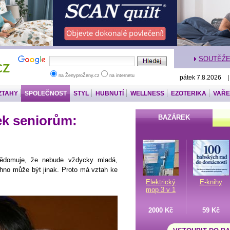
SOUTĚŽ
na ŽenyproŽeny.cz
na internetu
pátek 7.8.2026 
ZTAHY
SPOLEČNOST
STYL
HUBNUTÍ
WELLNESS
EZOTERIKA
VAŘE
ek seniorům:
BAZÁREK
vědomuje, že nebude vždycky mladá,
chno může být jinak. Proto má vztah ke
Elektrický
E-knihy
mop 3 v 1
2000 Kč
59 Kč