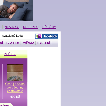
E
NOVINKY
RECEPTY
PŘÍBĚHY
| svátek má Lada
NÍ
TV A FILM
ZVÍŘATA
BYDLENÍ
POČASÍ
Cestuj ! Kniha
pro všechny
cestovatele
400 Kč