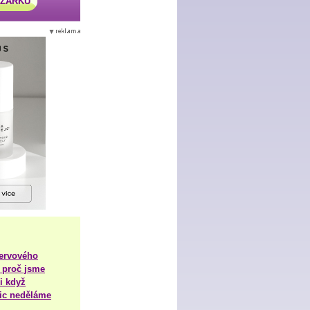
AZÁRKU
nervového
 proč jsme
i když
nic neděláme