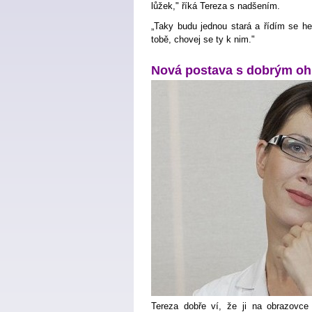
lůžek," říká Tereza s nadšením.
„Taky budu jednou stará a řídím se he
tobě, chovej se ty k nim."
Nová postava s dobrým o
Tereza dobře ví, že ji na obrazovce