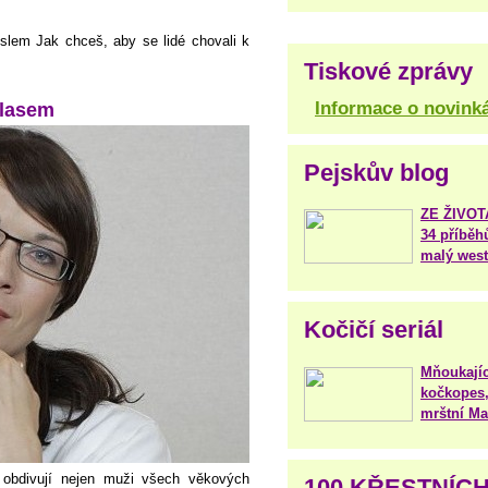
slem Jak chceš, aby se lidé chovali k
Tiskové zprávy
Informace o novink
hlasem
Pejskův blog
ZE ŽIVO
34 příběh
malý west
Kočičí seriál
Mňoukajíc
kočkopes,
mrštní Mar
 obdivují nejen muži všech věkových
100 KŘESTNÍC