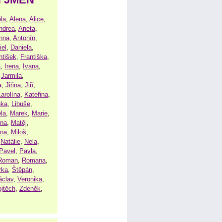
la
,
Alena
,
Alice
,
ndrea
,
Aneta
,
nna
,
Antonín
,
iel
,
Daniela
,
ntišek
,
Františka
,
a
,
Irena
,
Ivana
,
,
Jarmila
,
a
,
Jiřina
,
Jiří
,
arolína
,
Kateřina
,
nka
,
Libuše
,
la
,
Marek
,
Marie
,
ina
,
Matěj
,
ena
,
Miloš
,
,
Natálie
,
Nela
,
Pavel
,
Pavla
,
Roman
,
Romana
,
rka
,
Štěpán
,
áclav
,
Veronika
,
ojtěch
,
Zdeněk
,