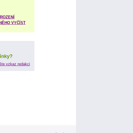
ROZENÍ
 NĚHO VYČÍST
ínky?
šte vzkaz redakci