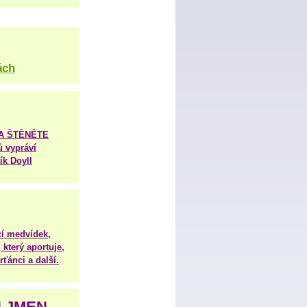
ách
TA ŠTĚNĚTE
ů vypráví
ík Doyll
í medvídek,
 který aportuje,
ťánci a další.
H JMEN