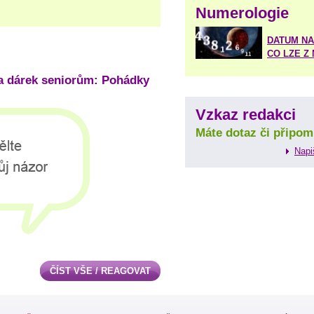
Numerologie
DATUM NA
CO LZE Z
a dárek seniorům: Pohádky
Vzkaz redakci
Máte dotaz či připom
Napi
ČÍST VŠE / REAGOVAT