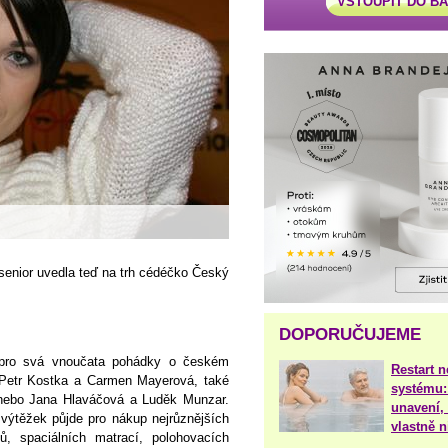
VSTOUPIT DO B
senior uvedla teď na trh cédéčko Český
DOPORUČUJEME
 pro svá vnoučata pohádky o českém
Restart 
e Petr Kostka a Carmen Mayerová, také
systému:
 nebo Jana Hlaváčová a Luděk Munzar.
unavení, 
 výtěžek půjde pro nákup nejrůznějších
vlastně 
ků, spaciálních matrací, polohovacích