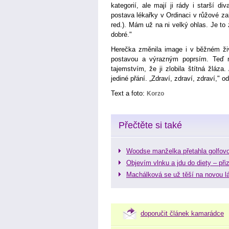
kategorií, ale mají ji rády i starší d
postava lékařky v Ordinaci v růžové z
red.). Mám už na ni velký ohlas. Je to
dobré."
Herečka změnila image i v běžném ži
postavou a výrazným poprsím. Teď m
tajemstvím, že ji zlobila štítná žláz
jediné přání. „Zdraví, zdraví, zdraví," 
Text a foto:
Korzo
Přečtěte si také
Woodse manželka přetahla golfovo
Objevím vlnku a jdu do diety – př
Machálková se už těší na novou l
doporučit článek kamarádce