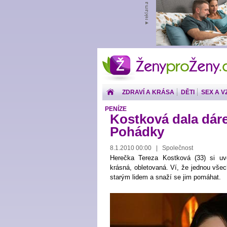
ŽenyproŽeny.cz
ZDRAVÍ A KRÁSA
DĚTI
SEX A V
PENÍZE
Kostková dala dár
Pohádky
8.1.2010 00:00 | Společnost
Herečka Tereza Kostková (33) si u
krásná, obletovaná. Ví, že jednou vše
starým lidem a snaží se jim pomáhat.