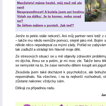
Manželství máme hezké, můj muž mě ale
ranil
Nespravedlnost! A bulela jsem asi hodinu
Vztah na dálku: Je to konec, nebo snad
ne?
Se šéfem málem v posteli. Jak teď?
Jenže to peklo stále nekončí. Ani můj partner není totiž z 
– takže mu nikdo nemůže pomoci, stejně jako mě. Bojím 
někde něco nepodepsal za mými zády. Pořád se zabývám
tak zadlužil a strádají tím hlavně moje děti.
Ze stresových situací se u mě objevily zdravotní problém
mi dýchá, třesu se a potím, je mi moc zle. Takže beru l
se nemyslet na to, že zase nemohu dětem koupit ani jogurt
Zkoušela jsem také docházet k psycholožce, ale bohuže
nepomáhalo. Na všechno, i na ta nejhorší rozhodnutí, s
zůstane nakonec vždycky sám.
Děkuji za případnou radu.
Jan