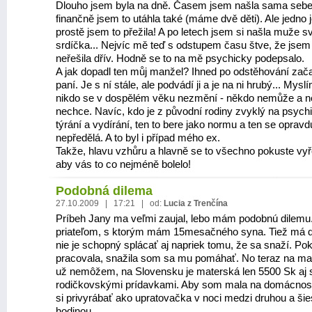
Dlouho jsem byla na dně. Časem jsem našla sama sebe
finančně jsem to utáhla také (máme dvě děti). Ale jedno j
prostě jsem to přežila! A po letech jsem si našla muže s
srdíčka... Nejvíc mě teď s odstupem času štve, že jsem
neřešila dřív. Hodně se to na mě psychicky podepsalo.
A jak dopadl ten můj manžel? Ihned po odstěhování zača
paní. Je s ní stále, ale podvádí ji a je na ni hrubý... Mysl
nikdo se v dospělém věku nezmění - někdo nemůže a 
nechce. Navíc, kdo je z původní rodiny zvyklý na psych
týrání a vydírání, ten to bere jako normu a ten se opravd
nepředělá. A to byl i případ mého ex.
Takže, hlavu vzhůru a hlavně se to všechno pokuste vyře
aby vás to co nejméně bolelo!
Podobná dilema
27.10.2009 | 17:21 | od:
Lucia z Trenčína
Príbeh Jany ma veľmi zaujal, lebo mám podobnú dilemu.
priateľom, s ktorým mám 15mesačného syna. Tiež má dl
nie je schopný splácať aj napriek tomu, že sa snaží. Po
pracovala, snažila som sa mu pomáhať. No teraz na ma
už nemôžem, na Slovensku je materská len 5500 Sk aj 
rodičkovskými prídavkami. Aby som mala na domácno
si privyrábať ako upratovačka v noci medzi druhou a šie
hodinou.