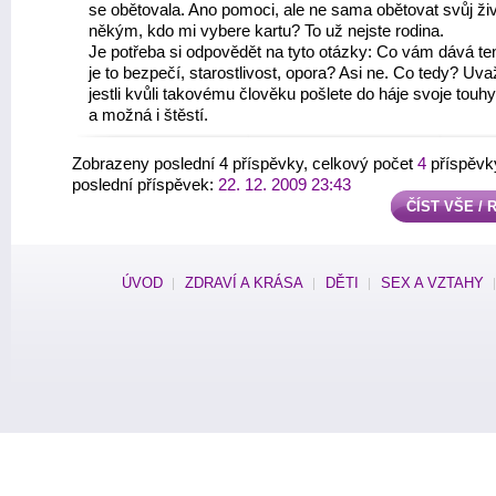
se obětovala. Ano pomoci, ale ne sama obětovat svůj živo
někým, kdo mi vybere kartu? To už nejste rodina.
Je potřeba si odpovědět na tyto otázky: Co vám dává te
je to bezpečí, starostlivost, opora? Asi ne. Co tedy? Uv
jestli kvůli takovému člověku pošlete do háje svoje touh
a možná i štěstí.
Zobrazeny poslední 4 příspěvky, celkový počet
4
příspěvk
poslední příspěvek:
22. 12. 2009 23:43
ČÍST VŠE /
ÚVOD
ZDRAVÍ A KRÁSA
DĚTI
SEX A VZTAHY