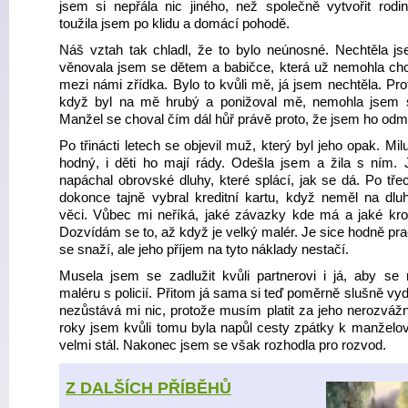
jsem si nepřála nic jiného, než společně vytvořit rodi
toužila jsem po klidu a domácí pohodě.
Náš vztah tak chladl, že to bylo neúnosné. Nechtěla js
věnovala jsem se dětem a babičce, která už nemohla cho
mezi námi zřídka. Bylo to kvůli mě, já jsem nechtěla. Pro
když byl na mě hrubý a ponižoval mě, nemohla jsem 
Manžel se choval čím dál hůř právě proto, že jsem ho odmí
Po třinácti letech se objevil muž, který byl jeho opak. Milu
hodný, i děti ho mají rády. Odešla jsem a žila s ním. 
napáchal obrovské dluhy, které splácí, jak se dá. Po tře
dokonce tajně vybral kreditní kartu, když neměl na dlu
věci. Vůbec mi neříká, jaké závazky kde má a jaké kro
Dozvídám se to, až když je velký malér. Je sice hodně prac
se snaží, ale jeho příjem na tyto náklady nestačí.
Musela jsem se zadlužit kvůli partnerovi i já, aby se 
maléru s policií. Přitom já sama si teď poměrně slušně vy
nezůstává mi nic, protože musím platit za jeho nerozváž
roky jsem kvůli tomu byla napůl cesty zpátky k manželovi
velmi stál. Nakonec jsem se však rozhodla pro rozvod.
Z DALŠÍCH PŘÍBĚHŮ