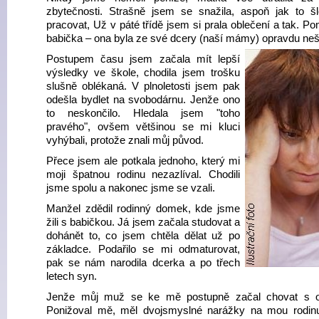
zbytečnosti. Strašně jsem se snažila, aspoň jak to š
pracovat, Už v páté třídě jsem si prala oblečení a tak. 
babička – ona byla ze své dcery (naší mámy) opravdu neš
Postupem času jsem začala mít lepší
výsledky ve škole, chodila jsem trošku
slušně oblékaná. V plnoletosti jsem pak
odešla bydlet na svobodárnu. Jenže ono
to neskončilo. Hledala jsem "toho
pravého", ovšem většinou se mi kluci
vyhýbali, protože znali můj původ.
Přece jsem ale potkala jednoho, který mi
moji špatnou rodinu nezazlíval. Chodili
jsme spolu a nakonec jsme se vzali.
Manžel zdědil rodinný domek, kde jsme
žili s babičkou. Já jsem začala studovat a
dohánět to, co jsem chtěla dělat už po
základce. Podařilo se mi odmaturovat,
pak se nám narodila dcerka a po třech
letech syn.
Jenže můj muž se ke mě postupně začal chovat s o
Ponižoval mě, měl dvojsmyslné narážky na mou rodinu