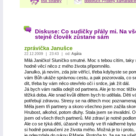
tisk stránky
doporučit Příběhy kamarádce
Diskuse: Co sudičky přály mi. Na vš
stejně člověk zůstane sám
zprávička Janušce
22.12.2009 | 23:43 | od:
Agáta
Milá Janičko! Sluníčko smutné. Moc s tebou cítím, taky
hodně věcí něco z mého života připomnělo.
Janulko, já nevím, zda jste věřící, třeba kdybyste se pom
vám Bůh ukáže správnou cestu, a pak pozorovala, co s
dít, třeba by vám něco otevřelo oči i srdce, jak žít dál.
Já bych vám radila odejít od partnera. Ale je to moc těžk
těžká doba. Ale snad kvůli dětem bych to udělala. Děti v
potřebují zdravou. Stresy se na dětech moc poznamenaj
Měla jsem tři partnery a skoro všechno jsem zažila skor
Hrubost, alkohol, potom dluhy. Stala jsem se invalidní. 
jsem od všech třech partnerů. Mé zdraví je notně podlo
Ale co se týká dětí, úžasně vyrostly ve tři nádherné byto
si hodně ponaučení ze života mého. Možná je to i proto,
je odevzdala do rukou P.Marie. Protože to, že se ze vše