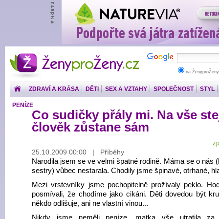
ŽenyproŽeny.cz
na ŽenyproŽeny
ZDRAVÍ A KRÁSA
DĚTI
SEX A VZTAHY
SPOLEČNOST
STYL
PENÍZE
Co sudičky přály mi. Na vše ste
člověk zůstane sám
zp
25.10.2009 00:00 | Příběhy
Narodila jsem se ve velmi špatné rodině. Máma se o nás (b
sestry) vůbec nestarala. Chodily jsme špinavé, otrhané, hl
Mezi vrstevníky jsme pochopitelně prožívaly peklo. H
posmívali, že chodíme jako cikáni. Děti dovedou být kr
někdo odlišuje, ani ne vlastní vinou...
Nikdy jsme neměli peníze, matka vše utratila za 