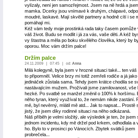
vylízaly, není jen samozřejmost. Jsem na ně hrdá a jse
mamka. Dcerky jsou vnímavé k druhým, chápavé, odpo
moudré, laskavé. Mají skvělé partnery a hodně cítí i se
pomáhají mi.
Kéž vám tedy moje prostinká rada taky časem pomůže v
váš život. Budu se modlit i já za vás, vaše děti. A kéž bys
vy štastna a měla po boku skvělého člověka, který by by
oporou. Moc vám držím palce!
Držím palce
24.11.2009 | 07:45 | od:
Anna
Milá kolegyně, byla jsem v hrozné situaci také... ten váš
to připomněl. Velice brzy mi totiž zemřeli rodiče a já jako
jedináček zůstala sama. Tehdy jsem krátce chodila se 
nastávajícím mužem. Prožívali jsme zamilovanost, vše 
hezké. Po svatbě se manžel změnil o 100% k horšímu. 
něho tyran, který využíval to, že nemám nikde zastání. 
mě, byl nevěrný, mlátil mě atd... Jak to napsat... Prostě s
jistý, že jsem díky rodinné situaci na něho odkázaná.
Náš příběh je velmi složitý, ale výsledek je ten, že jsem
jednom incidentu, kdy mě držel pod krkem, odhodlala a 
ho. Bylo to v prosinci po Vánocích. Zbytek svátků jsem
probrečela...