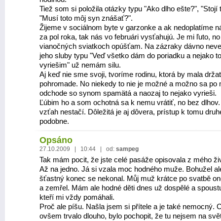
Tiež som si položila otázky typu "Ako dlho ešte?", "Stojí t
"Musí toto môj syn znášať?".
Žijeme v sociálnom byte v garzonke a ak nedoplatíme 
za pol roka, tak nás vo februári vysťahujú. Je mi ľuto, no
vianočných sviatkoch opúšťam. Na zázraky dávno neve
jeho sluby typu "Veď všetko dám do poriadku a nejako t
vyriešim" už nemám silu.
Aj keď nie sme svoji, tvoríme rodinu, ktorá by mala drža
pohromade. No niekedy to nie je možné a možno sa po
odchode so synom spamätá a naozaj to nejako vyrieši.
Ľúbim ho a som ochotná sa k nemu vrátiť, no bez dlhov
vzťah nestačí. Dôležitá je aj dôvera, prístup k tomu dru
podobne.
Opsáno
27.10.2009 | 10:44 | od:
sampeg
Tak mám pocit, že jste celé pasáže opisovala z mého ži
Až na jedno. Já si vzala moc hodného muže. Bohužel a
šťastný konec se nekonal. Můj muž krátce po svatbě o
a zemřel. Mám ale hodné děti dnes už dospělé a spoustu
kteří mi vždy pomáhali.
Proč ale píšu. Našla jsem si přítele a je také nemocný. 
ovšem trvalo dlouho, bylo pochopit, že tu nejsem na svě