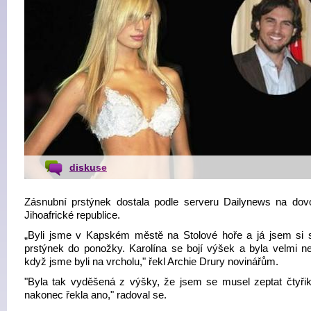
diskuse
Zásnubní prstýnek dostala podle serveru Dailynews na dov
Jihoafrické republice.
„Byli jsme v Kapském městě na Stolové hoře a já jsem si 
prstýnek do ponožky. Karolína se bojí výšek a byla velmi ne
když jsme byli na vrcholu," řekl Archie Drury novinářům.
"Byla tak vyděšená z výšky, že jsem se musel zeptat čtyřikr
nakonec řekla ano," radoval se.