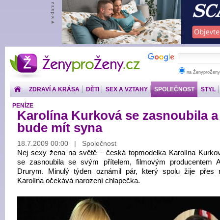
ŽenyproŽeny.cz
na ŽenyproŽeny
ZDRAVÍ A KRÁSA
DĚTI
SEX A VZTAHY
SPOLEČNOST
STYL
PENÍZE
Karolína Kurková se zasnoubila a
bude mít syna
18.7.2009 00:00 | Společnost
Nej sexy žena na světě – česká topmodelka Karolína Kurkov
se zasnoubila se svým přítelem, filmovým producentem 
Drurym. Minulý týden oznámil pár, který spolu žije přes 
Karolína očekává narození chlapečka.