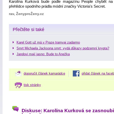
Karolína Kurková bude podle magazínu People chybět na 
přehlídce spodního prádla módní značky Victoria's Secret.
rav, ŽenyproŽeny.cz
Přečtěte si také
Karel Gott už má v Praze tramvaj zadarmo
Smrt Michaela Jacksona smrt: vydá důkazy podzemní krypta?
Jandovi mají jasno: Bude to Anežka
doporučit článek kamarádce
přidat článek na face
tisk stránky
Diskuse: Karolína Kurková se zasnoubi