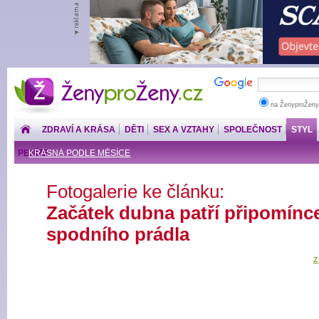
ŽenyproŽeny.cz
na ŽenyproŽeny
ZDRAVÍ A KRÁSA
DĚTI
SEX A VZTAHY
SPOLEČNOST
STYL
PENÍZE
KRÁSNÁ PODLE MĚSÍCE
Fotogalerie ke článku:
Začátek dubna patří připomínc
spodního prádla
z