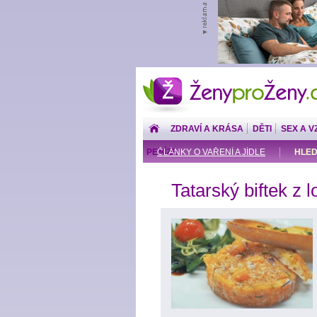
ŽenyproŽeny.cz
ZDRAVÍ A KRÁSA
DĚTI
SEX A V
PENÍZE
ČLÁNKY O VAŘENÍ A JÍDLE
HLED
Tatarský biftek z 