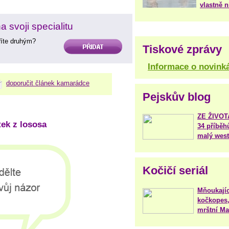
vlastně 
 svoji specialitu
aříte druhým?
PŘIDAT
Tiskové zprávy
Informace o novink
doporučit článek kamarádce
Pejskův blog
ZE ŽIVO
tek z lososa
34 příběh
malý west
Kočičí seriál
Mňoukajíc
kočkopes,
mrštní Mar