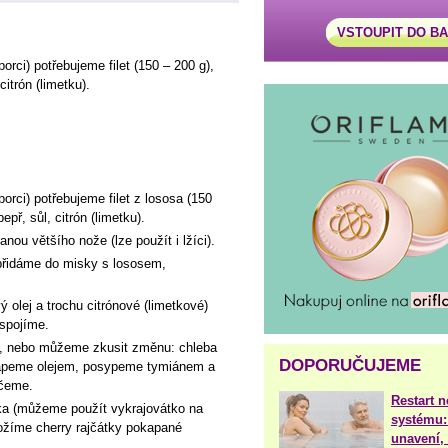
VSTOUPIT DO B
porci) potřebujeme filet (150 – 200 g),
 citrón (limetku).
porci) potřebujeme filet z lososa (150
pepř, sůl, citrón (limetku).
ou většího nože (lze použít i lžíci).
přidáme do misky s lososem,
olej a trochu citrónové (limetkové)
spojíme.
ky, nebo můžeme zkusit změnu: chleba
DOPORUČUJEME
okapeme olejem, posypeme tymiánem a
ečeme.
Restart 
tka (můžeme použít vykrajovátko na
systému:
ložíme cherry rajčátky pokapané
unavení, 