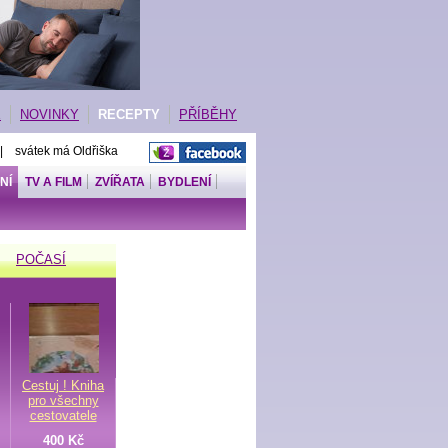
E
NOVINKY
RECEPTY
PŘÍBĚHY
 | svátek má Oldřiška
NÍ
TV A FILM
ZVÍŘATA
BYDLENÍ
POČASÍ
Cestuj ! Kniha
pro všechny
cestovatele
400 Kč