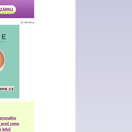
AZÁRKU
nervového
 proč jsme
i když