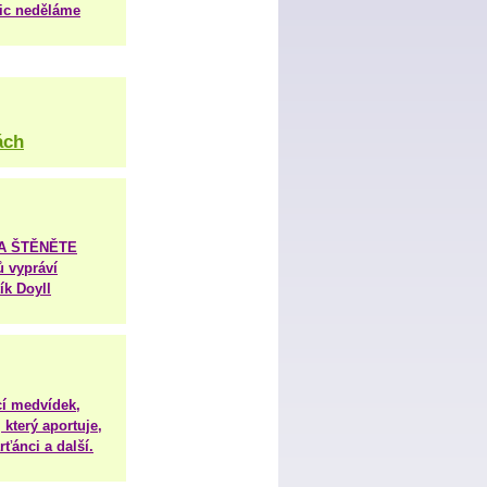
nic neděláme
ách
TA ŠTĚNĚTE
ů vypráví
ík Doyll
í medvídek,
 který aportuje,
ťánci a další.