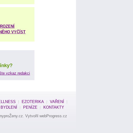
ROZENÍ
 NĚHO VYČÍST
ínky?
šte vzkaz redakci
LLNESS
EZOTERIKA
VAŘENÍ
BYDLENÍ
PENÍZE
KONTAKTY
nyproŽeny.cz
. Vytvořil
webProgress.cz