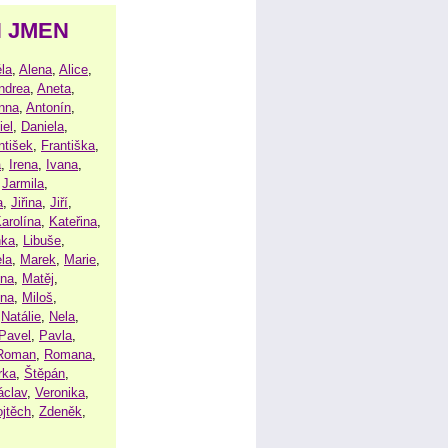
H JMEN
la
,
Alena
,
Alice
,
ndrea
,
Aneta
,
nna
,
Antonín
,
iel
,
Daniela
,
ntišek
,
Františka
,
a
,
Irena
,
Ivana
,
,
Jarmila
,
a
,
Jiřina
,
Jiří
,
arolína
,
Kateřina
,
nka
,
Libuše
,
la
,
Marek
,
Marie
,
ina
,
Matěj
,
ena
,
Miloš
,
,
Natálie
,
Nela
,
Pavel
,
Pavla
,
Roman
,
Romana
,
rka
,
Štěpán
,
áclav
,
Veronika
,
ojtěch
,
Zdeněk
,