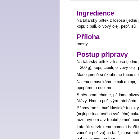
Ingredience
Na tatarský biftek z lososa (jednu 
kopr, cibuli, olivový olej, pepř, sůl,
Příloha
toasty
Postup přípravy
Na tatarský biftek z lososa (jednu 
– 200 g), kopr, cibuli, olivový olej, 
Maso jemně seškrábeme tupou stran
Najemno nasekáme cibuli a kopr, 
opepříme a osolíme.
Směs promícháme, přidáme olivový 
šťávy. Hmotu pečlivým mícháním 
Připravíme si buď klasické topin
(nejlépe toastového světlého) p
rozmarýnem a v troubě jemně up
Tatarák servírujeme pomocí tvoří
vánoční pečivo) na talíř, maso ob
balzamikovým octem.