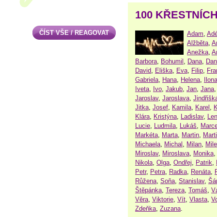
100 KŘESTNÍC
ČÍST VŠE / REAGOVAT
Adam
,
Adé
Alžběta
,
A
Anežka
,
A
Barbora
,
Bohumil
,
Dana
,
Dan
David
,
Eliška
,
Eva
,
Filip
,
Fra
Gabriela
,
Hana
,
Helena
,
Ilon
Iveta
,
Ivo
,
Jakub
,
Jan
,
Jana
Jaroslav
,
Jaroslava
,
Jindřišk
Jitka
,
Josef
,
Kamila
,
Karel
,
K
Klára
,
Kristýna
,
Ladislav
,
Le
Lucie
,
Ludmila
,
Lukáš
,
Marce
Markéta
,
Marta
,
Martin
,
Mart
Michaela
,
Michal
,
Milan
,
Mil
Miroslav
,
Miroslava
,
Monika
Nikola
,
Olga
,
Ondřej
,
Patrik
,
Petr
,
Petra
,
Radka
,
Renáta
,
Růžena
,
Soňa
,
Stanislav
,
Šá
Štěpánka
,
Tereza
,
Tomáš
,
V
Věra
,
Viktorie
,
Vít
,
Vlasta
,
V
Zdeňka
,
Zuzana
.