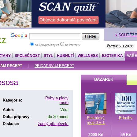
SOUTĚŽ
na ŽenyproŽeny.cz
na internetu
čtvrtek 6.8.2026
ZTAHY
SPOLEČNOST
STYL
HUBNUTÍ
WELLNESS
EZOTERIKA
VAŘE
ÁM RECEPT
PŘIDAT SVŮJ RECEPT
BAZÁREK
lososa
Ryby a plody
Kategorie:
moře
Autor:
Věra
Doba přípravy:
do 30 minut
Elektrický
E-knihy
mop 3 v 1
Diskuse:
žádný příspěvek
2000 Kč
59 Kč