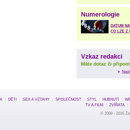
Numerologie
DATUM NA
CO LZE Z
Vzkaz redakci
Máte dotaz či připom
Napi
SA
DĚTI
SEX A VZTAHY
SPOLEČNOST
STYL
HUBNUTÍ
WE
TV A FILM
ZVÍŘATA
© 2009 - 2026
Že