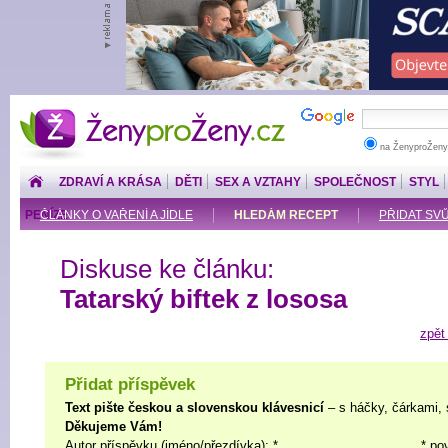
ŽenyproŽeny.cz
na ŽenyproŽeny
ZDRAVÍ A KRÁSA
DĚTI
SEX A VZTAHY
SPOLEČNOST
STYL
PENÍZE
ČLÁNKY O VAŘENÍ A JÍDLE
HLEDÁM RECEPT
PŘIDAT SV
Diskuse ke článku:
Tatarský biftek z lososa
zpět
Přidat příspěvek
Text pište českou a slovenskou klávesnicí
– s háčky, čárkami, 
Děkujeme Vám!
Autor příspěvku (jméno/přezdívka): *
* po