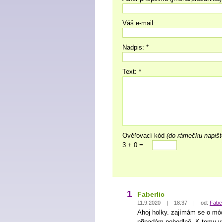
Váš e-mail:
Nadpis: *
Text: *
Ověřovací kód
(do rámečku napišt
3 + 0 =
1
Faberlic
11.9.2020 | 18:37 | od:
Faber
Ahoj holky. zajímám se o mód
připadám pohodlně. K tomu vy