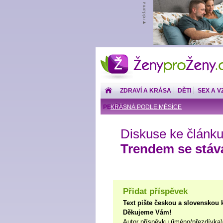
ŽenyproŽeny.cz
ZDRAVÍ A KRÁSA
DĚTI
SEX A V
PENÍZE
KRÁSNÁ PODLE MĚSÍCE
Diskuse ke článku
Trendem se stáv
Přidat příspěvek
Text pište českou a slovenskou 
Děkujeme Vám!
Autor příspěvku (jméno/přezdívka)