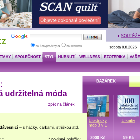
SOUTĚŽ
na ŽenyproŽeny.cz
na internetu
sobota 8.8.2026
ZTAHY
SPOLEČNOST
STYL
HUBNUTÍ
WELLNESS
EZOTERIKA
VAŘE
BAZÁREK
:
á udržitelná móda
zpět na článek
Elektrický
E-knihy
mop 3 v 1
klávesnicí
– s háčky, čárkami, stříškou atd.
2000 Kč
59 Kč
: *
* povinné položky