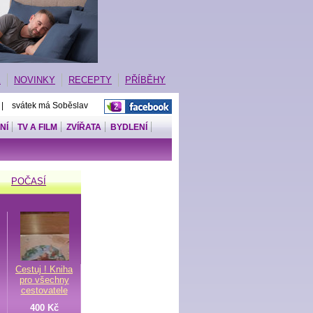
E
NOVINKY
RECEPTY
PŘÍBĚHY
 | svátek má Soběslav
NÍ
TV A FILM
ZVÍŘATA
BYDLENÍ
POČASÍ
Cestuj ! Kniha
pro všechny
cestovatele
400 Kč