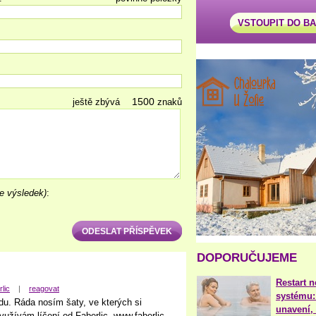
VSTOUPIT DO B
ještě zbývá
znaků
e výsledek)
:
DOPORUČUJEME
Restart 
lic
|
reagovat
systému:
u. Ráda nosím šaty, ve kterých si
unavení, 
užívám líčení od Faberlic. www.faberlic-