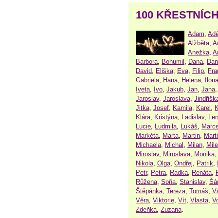
100 KŘESTNÍC
Adam
,
Adé
Alžběta
,
A
Anežka
,
A
Barbora
,
Bohumil
,
Dana
,
Dan
David
,
Eliška
,
Eva
,
Filip
,
Fra
Gabriela
,
Hana
,
Helena
,
Ilon
Iveta
,
Ivo
,
Jakub
,
Jan
,
Jana
Jaroslav
,
Jaroslava
,
Jindřišk
Jitka
,
Josef
,
Kamila
,
Karel
,
K
Klára
,
Kristýna
,
Ladislav
,
Le
Lucie
,
Ludmila
,
Lukáš
,
Marce
Markéta
,
Marta
,
Martin
,
Mart
Michaela
,
Michal
,
Milan
,
Mil
Miroslav
,
Miroslava
,
Monika
Nikola
,
Olga
,
Ondřej
,
Patrik
,
Petr
,
Petra
,
Radka
,
Renáta
,
Růžena
,
Soňa
,
Stanislav
,
Šá
Štěpánka
,
Tereza
,
Tomáš
,
V
Věra
,
Viktorie
,
Vít
,
Vlasta
,
V
Zdeňka
,
Zuzana
.