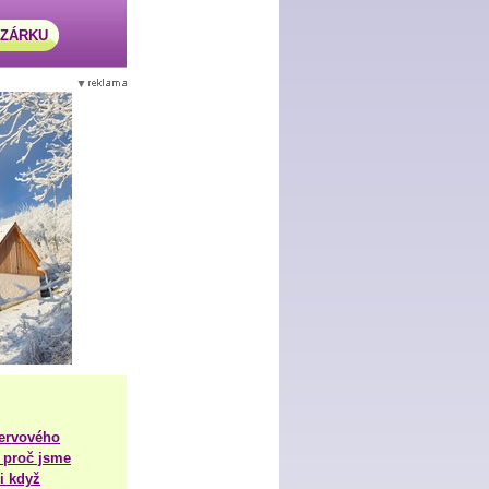
AZÁRKU
nervového
 proč jsme
i když