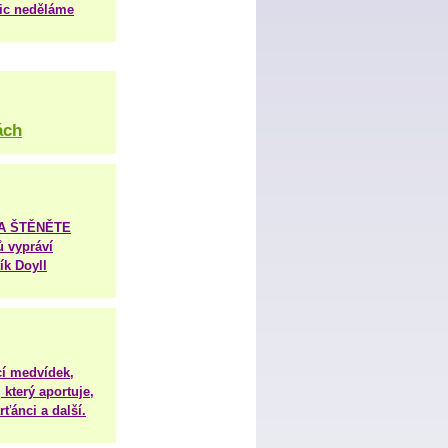
nic neděláme
ách
TA ŠTĚNĚTE
ů vypráví
ík Doyll
í medvídek,
 který aportuje,
ťánci a další.