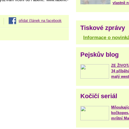
vlastně 
přidat článek na facebook
Tiskové zprávy
Informace o novink
Pejskův blog
ZE ŽIVO
34 příběh
malý west
Kočičí seriál
Mňoukajíc
kočkopes,
mrštní Mar