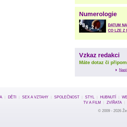
Numerologie
DATUM NA
CO LZE Z
Vzkaz redakci
Máte dotaz či připom
Napi
SA
DĚTI
SEX A VZTAHY
SPOLEČNOST
STYL
HUBNUTÍ
WE
TV A FILM
ZVÍŘATA
© 2009 - 2026
Že