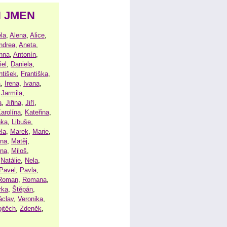
H JMEN
la
,
Alena
,
Alice
,
ndrea
,
Aneta
,
nna
,
Antonín
,
iel
,
Daniela
,
ntišek
,
Františka
,
a
,
Irena
,
Ivana
,
,
Jarmila
,
a
,
Jiřina
,
Jiří
,
arolína
,
Kateřina
,
nka
,
Libuše
,
la
,
Marek
,
Marie
,
ina
,
Matěj
,
ena
,
Miloš
,
,
Natálie
,
Nela
,
Pavel
,
Pavla
,
Roman
,
Romana
,
rka
,
Štěpán
,
áclav
,
Veronika
,
ojtěch
,
Zdeněk
,