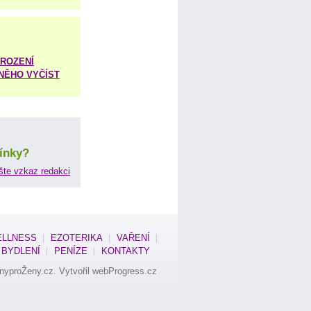
ROZENÍ
 NĚHO VYČÍST
ínky?
šte vzkaz redakci
LLNESS
EZOTERIKA
VAŘENÍ
BYDLENÍ
PENÍZE
KONTAKTY
nyproŽeny.cz
. Vytvořil
webProgress.cz