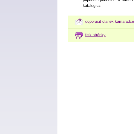
katalog.cz
doporučit článek kamarádce
tisk stránky