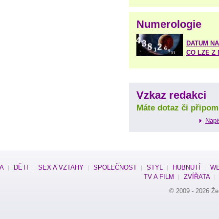
Numerologie
DATUM NA
CO LZE Z
Vzkaz redakci
Máte dotaz či připom
Napi
SA
DĚTI
SEX A VZTAHY
SPOLEČNOST
STYL
HUBNUTÍ
WE
TV A FILM
ZVÍŘATA
© 2009 - 2026
Že