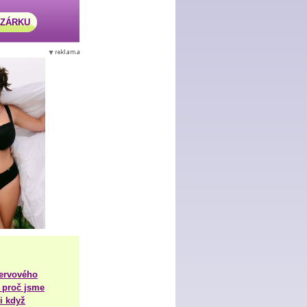
AZÁRKU
nervového
 proč jsme
i když