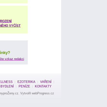
ROZENÍ
 NĚHO VYČÍST
ínky?
šte vzkaz redakci
LLNESS
EZOTERIKA
VAŘENÍ
BYDLENÍ
PENÍZE
KONTAKTY
nyproŽeny.cz
. Vytvořil
webProgress.cz