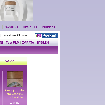
E
NOVINKY
RECEPTY
PŘÍBĚHY
 | svátek má Oldřiška
NÍ
TV A FILM
ZVÍŘATA
BYDLENÍ
POČASÍ
Cestuj ! Kniha
pro všechny
cestovatele
400 Kč