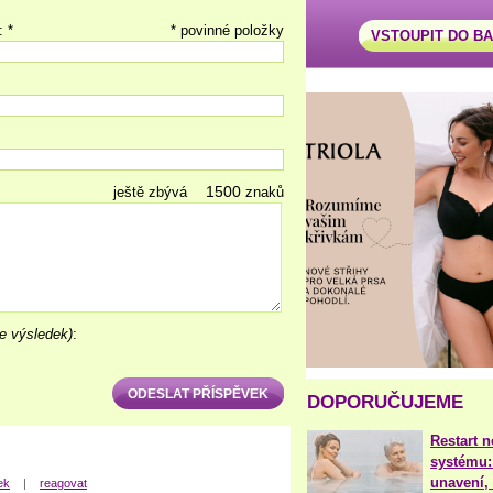
: *
* povinné položky
VSTOUPIT DO B
ještě zbývá
znaků
e výsledek)
:
DOPORUČUJEME
Restart 
systému:
unavení, 
ek
|
reagovat