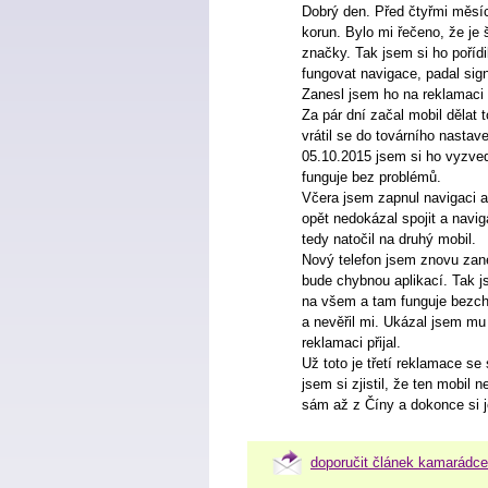
Dobrý den. Před čtyřmi měsíci
korun. Bylo mi řečeno, že je 
značky. Tak jsem si ho pořídil
fungovat navigace, padal sign
Zanesl jsem ho na reklamaci 
Za pár dní začal mobil dělat
vrátil se do továrního nastav
05.10.2015 jsem si ho vyzved
funguje bez problémů.
Včera jsem zapnul navigaci a 
opět nedokázal spojit a navig
tedy natočil na druhý mobil.
Nový telefon jsem znovu zane
bude chybnou aplikací. Tak j
na všem a tam funguje bezch
a nevěřil mi. Ukázal jsem mu
reklamaci přijal.
Už toto je třetí reklamace se
jsem si zjistil, že ten mobil 
sám až z Číny a dokonce si je
doporučit článek kamarádce