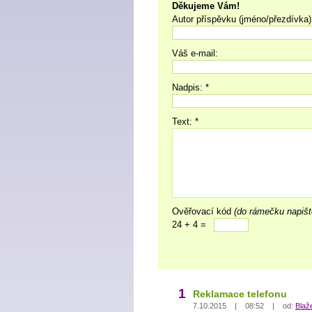
Děkujeme Vám!
Autor příspěvku (jméno/přezdívka)
Váš e-mail:
Nadpis: *
Text: *
Ověřovací kód
(do rámečku napišt
24 + 4 =
1
Reklamace telefonu
7.10.2015 | 08:52 | od:
Blaž