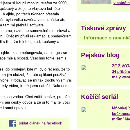
vlastně 
 jsem si koupil mobilní telefon za 9000
špičkový a že je to vlajková loď této
. A ejhle, po třech týdnech přestala
ál, byla velká ozvěna ve sluchátku atd.
a tam mi přehráli software.
Tiskové zprávy
 to samé, navíc se samovolně restartoval a
ení. Opět mi přijali reklamaci a předevčírem
Informace o novink
l s tím, že telefon je odzkoušený a
ejhle - zase nefungovala, satelit gps se
Pejskův blog
ace mlela blbosti. Všechno tohle jsem si
ZE ŽIVO
sl do prodejny, kde mi bylo řečeno, že to
34 příběh
sem jim ukázal, že tuto aplikaci používám
malý west
ybně. Prodavač se mi tak trochu vysmíval
 tedy video, které jsem natočil. Nakonec
Kočičí seriál
 stejnou vadou. Chci vrátit peníze, protože
není ani český dovoz a že si to majitel vozí
 i sami opravují.
Mňoukajíc
kočkopes,
mrštní Mar
přidat článek na facebook