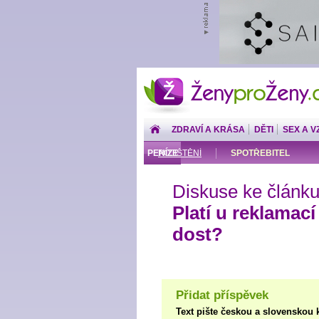
ŽenyproŽeny.cz
ZDRAVÍ A KRÁSA
DĚTI
SEX A V
PENÍZE
POJIŠTĚNÍ
SPOTŘEBITEL
Diskuse ke článku
Platí u reklamací
dost?
Přidat příspěvek
Text pište českou a slovenskou 