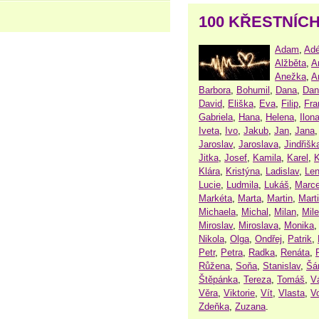
100 KŘESTNÍC
Adam
,
Adé
Alžběta
,
A
Anežka
,
A
Barbora
,
Bohumil
,
Dana
,
Dan
David
,
Eliška
,
Eva
,
Filip
,
Fra
Gabriela
,
Hana
,
Helena
,
Ilon
Iveta
,
Ivo
,
Jakub
,
Jan
,
Jana
Jaroslav
,
Jaroslava
,
Jindřišk
Jitka
,
Josef
,
Kamila
,
Karel
,
K
Klára
,
Kristýna
,
Ladislav
,
Le
Lucie
,
Ludmila
,
Lukáš
,
Marce
Markéta
,
Marta
,
Martin
,
Mart
Michaela
,
Michal
,
Milan
,
Mil
Miroslav
,
Miroslava
,
Monika
Nikola
,
Olga
,
Ondřej
,
Patrik
,
Petr
,
Petra
,
Radka
,
Renáta
,
Růžena
,
Soňa
,
Stanislav
,
Šá
Štěpánka
,
Tereza
,
Tomáš
,
V
Věra
,
Viktorie
,
Vít
,
Vlasta
,
V
Zdeňka
,
Zuzana
.