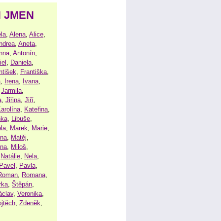
H JMEN
la
,
Alena
,
Alice
,
ndrea
,
Aneta
,
nna
,
Antonín
,
iel
,
Daniela
,
ntišek
,
Františka
,
a
,
Irena
,
Ivana
,
,
Jarmila
,
a
,
Jiřina
,
Jiří
,
arolína
,
Kateřina
,
nka
,
Libuše
,
la
,
Marek
,
Marie
,
ina
,
Matěj
,
ena
,
Miloš
,
,
Natálie
,
Nela
,
Pavel
,
Pavla
,
Roman
,
Romana
,
rka
,
Štěpán
,
áclav
,
Veronika
,
ojtěch
,
Zdeněk
,