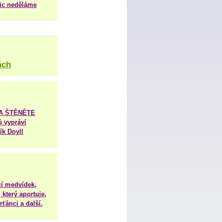
nic neděláme
ách
TA ŠTĚNĚTE
ů vypráví
ík Doyll
í medvídek,
 který aportuje,
ťánci a další.