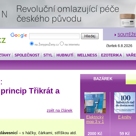
SOUTĚŽ
na ŽenyproŽeny.cz
na internetu
čtvrtek 6.8.2026
ZTAHY
SPOLEČNOST
STYL
HUBNUTÍ
WELLNESS
EZOTERIKA
VAŘE
BAZÁREK
:
 princip Třikrát a
zpět na článek
Elektrický
E-knihy
mop 3 v 1
klávesnicí
– s háčky, čárkami, stříškou atd.
2000 Kč
59 Kč