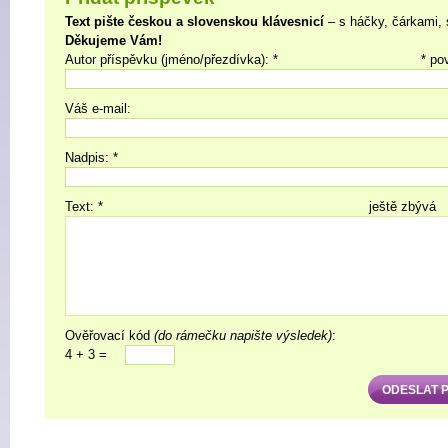
Text pište českou a slovenskou klávesnicí
– s háčky, čárkami, 
Děkujeme Vám!
Autor příspěvku (jméno/přezdívka): *
* po
Váš e-mail:
Nadpis: *
Text: *
ještě zbývá
Ověřovací kód
(do rámečku napište výsledek)
:
4 + 3 =