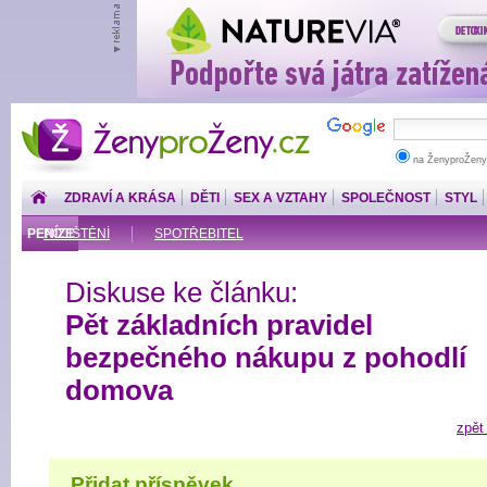
ŽenyproŽeny.cz
na ŽenyproŽeny
ZDRAVÍ A KRÁSA
DĚTI
SEX A VZTAHY
SPOLEČNOST
STYL
PENÍZE
POJIŠTĚNÍ
SPOTŘEBITEL
Diskuse ke článku:
Pět základních pravidel
bezpečného nákupu z pohodlí
domova
zpět
Přidat příspěvek