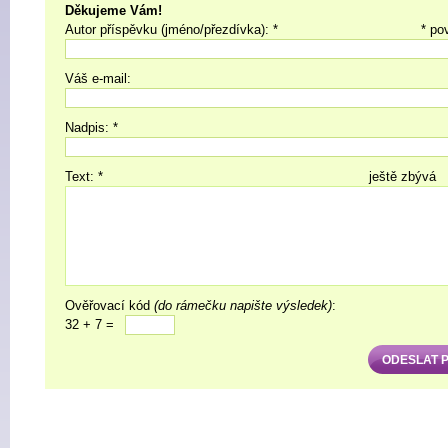
Děkujeme Vám!
Autor příspěvku (jméno/přezdívka): *
* po
Váš e-mail:
Nadpis: *
Text: *
ještě zbývá
Ověřovací kód
(do rámečku napište výsledek)
:
32 + 7 =