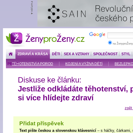
ŽenyproŽeny.cz
na ŽenyproŽeny
ZDRAVÍ A KRÁSA
DĚTI
SEX A VZTAHY
SPOLEČNOST
STYL
PENÍZE
TĚHOTENSTVÍ A POROD
KOJENÍ A VÝŽIVA DĚTÍ
BEZLEPKOV
Diskuse ke článku:
Jestliže odkládáte těhotenství, 
si více hlídejte zdraví
zpět
Přidat příspěvek
Text pište českou a slovenskou klávesnicí
– s háčky, čárkami, 