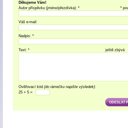
Děkujeme Vám!
Autor příspěvku (jméno/přezdívka): *
* po
Váš e-mail:
Nadpis: *
Text: *
ještě zbývá
Ověřovací kód
(do rámečku napište výsledek)
:
25 + 5 =