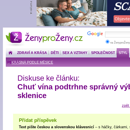
ŽenyproŽeny.cz
na ŽenyproŽeny
ZDRAVÍ A KRÁSA
DĚTI
SEX A VZTAHY
SPOLEČNOST
STYL
PENÍZE
KRÁSNÁ PODLE MĚSÍCE
Diskuse ke článku:
Chuť vína podtrhne správný vý
sklenice
zpět
Přidat příspěvek
Text pište českou a slovenskou klávesnicí
– s háčky, čárkami, 