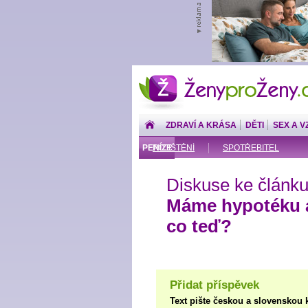
ŽenyproŽeny.cz
ZDRAVÍ A KRÁSA
DĚTI
SEX A V
PENÍZE
POJIŠTĚNÍ
SPOTŘEBITEL
Diskuse ke článku
Máme hypotéku a
co teď?
Přidat příspěvek
Text pište českou a slovenskou 