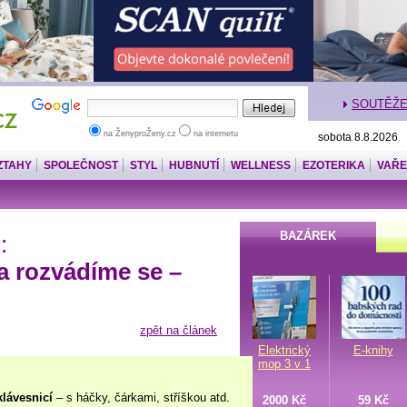
SOUTĚŽ
na ŽenyproŽeny.cz
na internetu
sobota 8.8.2026
ZTAHY
SPOLEČNOST
STYL
HUBNUTÍ
WELLNESS
EZOTERIKA
VAŘE
BAZÁREK
:
 rozvádíme se –
zpět na článek
Elektrický
E-knihy
mop 3 v 1
klávesnicí
– s háčky, čárkami, stříškou atd.
2000 Kč
59 Kč