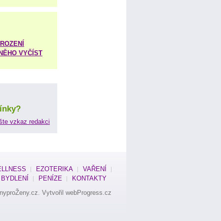
ROZENÍ
 NĚHO VYČÍST
ínky?
šte vzkaz redakci
LLNESS
EZOTERIKA
VAŘENÍ
BYDLENÍ
PENÍZE
KONTAKTY
nyproŽeny.cz
. Vytvořil
webProgress.cz