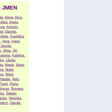
H JMEN
la
,
Alena
,
Alice
,
ndrea
,
Aneta
,
nna
,
Antonín
,
iel
,
Daniela
,
ntišek
,
Františka
,
a
,
Irena
,
Ivana
,
,
Jarmila
,
a
,
Jiřina
,
Jiří
,
arolína
,
Kateřina
,
nka
,
Libuše
,
la
,
Marek
,
Marie
,
ina
,
Matěj
,
ena
,
Miloš
,
,
Natálie
,
Nela
,
Pavel
,
Pavla
,
Roman
,
Romana
,
rka
,
Štěpán
,
áclav
,
Veronika
,
ojtěch
,
Zdeněk
,