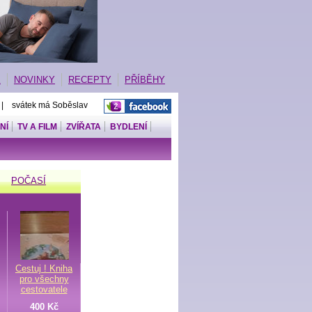
E
NOVINKY
RECEPTY
PŘÍBĚHY
 | svátek má Soběslav
NÍ
TV A FILM
ZVÍŘATA
BYDLENÍ
POČASÍ
Cestuj ! Kniha
pro všechny
cestovatele
400 Kč