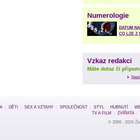
Numerologie
DATUM NA
CO LZE Z
Vzkaz redakci
Máte dotaz či připom
Napi
SA
DĚTI
SEX A VZTAHY
SPOLEČNOST
STYL
HUBNUTÍ
WE
TV A FILM
ZVÍŘATA
© 2009 - 2026
Že