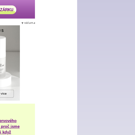
AZÁRKU
nervového
 proč jsme
i když