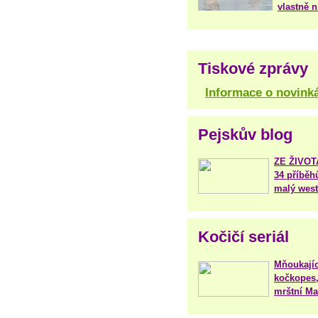
vlastně 
Tiskové zprávy
Informace o novink
Pejskův blog
ZE ŽIVO
34 příběh
malý west
Kočičí seriál
Mňoukajíc
kočkopes,
mrštní Mar