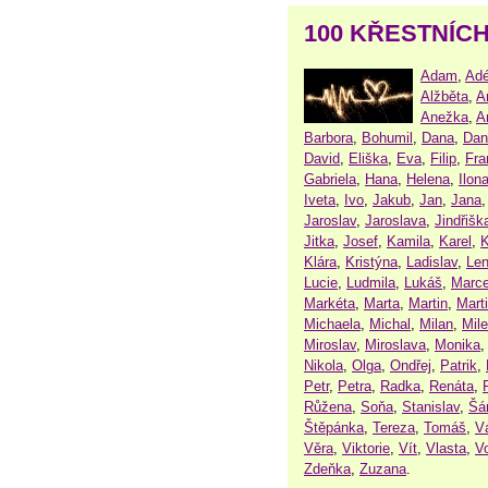
100 KŘESTNÍC
Adam
,
Adé
Alžběta
,
A
Anežka
,
A
Barbora
,
Bohumil
,
Dana
,
Dan
David
,
Eliška
,
Eva
,
Filip
,
Fra
Gabriela
,
Hana
,
Helena
,
Ilon
Iveta
,
Ivo
,
Jakub
,
Jan
,
Jana
Jaroslav
,
Jaroslava
,
Jindřišk
Jitka
,
Josef
,
Kamila
,
Karel
,
K
Klára
,
Kristýna
,
Ladislav
,
Le
Lucie
,
Ludmila
,
Lukáš
,
Marce
Markéta
,
Marta
,
Martin
,
Mart
Michaela
,
Michal
,
Milan
,
Mil
Miroslav
,
Miroslava
,
Monika
Nikola
,
Olga
,
Ondřej
,
Patrik
,
Petr
,
Petra
,
Radka
,
Renáta
,
Růžena
,
Soňa
,
Stanislav
,
Šá
Štěpánka
,
Tereza
,
Tomáš
,
V
Věra
,
Viktorie
,
Vít
,
Vlasta
,
V
Zdeňka
,
Zuzana
.