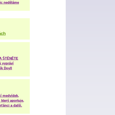
nic neděláme
ách
TA ŠTĚNĚTE
ů vypráví
ík Doyll
í medvídek,
 který aportuje,
ťánci a další.