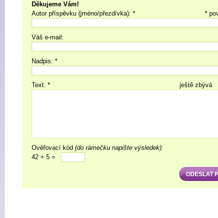
Děkujeme Vám!
Autor příspěvku (jméno/přezdívka): *
* po
Váš e-mail:
Nadpis: *
Text: *
ještě zbývá
Ověřovací kód
(do rámečku napište výsledek)
:
42 + 5 =