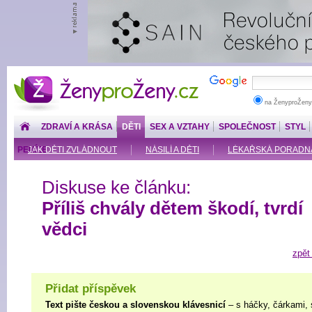
ŽenyproŽeny.cz
na ŽenyproŽeny
ZDRAVÍ A KRÁSA
DĚTI
SEX A VZTAHY
SPOLEČNOST
STYL
PENÍZE
JAK DĚTI ZVLÁDNOUT
NÁSILÍ A DĚTI
LÉKAŘSKÁ PORADNA: O
Diskuse ke článku:
Příliš chvály dětem škodí, tvrdí
vědci
zpět
Přidat příspěvek
Text pište českou a slovenskou klávesnicí
– s háčky, čárkami, 