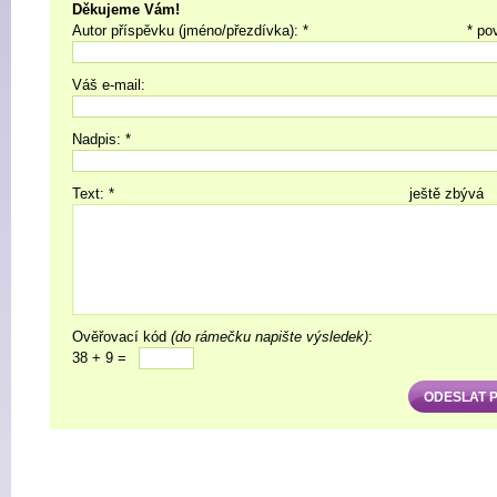
Děkujeme Vám!
Autor příspěvku (jméno/přezdívka): *
* po
Váš e-mail:
Nadpis: *
Text: *
ještě zbývá
Ověřovací kód
(do rámečku napište výsledek)
:
38 + 9 =