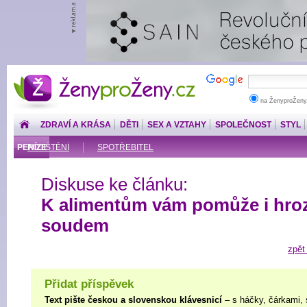
ŽenyproŽeny.cz
na ŽenyproŽeny
ZDRAVÍ A KRÁSA
DĚTI
SEX A VZTAHY
SPOLEČNOST
STYL
PENÍZE
POJIŠTĚNÍ
SPOTŘEBITEL
Diskuse ke článku:
K alimentům vám pomůže i hro
soudem
zpět
Přidat příspěvek
Text pište českou a slovenskou klávesnicí
– s háčky, čárkami, 