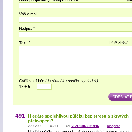
Váš e-mail:
Nadpis: *
Text: *
ještě zbývá
Ověřovací kód
(do rámečku napište výsledek)
:
12 + 6 =
491
Hledáte spolehlivou půjčku bez stresu a skrytých
překvapení?
22.7.2026 | 06:44 | od:
VLADIMÍR ŠKOPÍK
|
reagovat
Hledáte půjčku na zvýšení vašeho podnikání nebo realizaci p