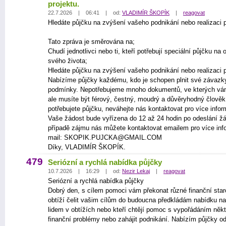
projektu.
22.7.2026 | 06:41 | od:
VLADIMÍR ŠKOPÍK
|
reagovat
Hledáte půjčku na zvýšení vašeho podnikání nebo realizaci p
Tato zpráva je směrována na;
Chudí jednotlivci nebo ti, kteří potřebují speciální půjčku na
svého života;
Hledáte půjčku na zvýšení vašeho podnikání nebo realizaci p
Nabízíme půjčky každému, kdo je schopen plnit své závazk
podmínky. Nepotřebujeme mnoho dokumentů, ve kterých vá
ale musíte být férový, čestný, moudrý a důvěryhodný člově
potřebujete půjčku, neváhejte nás kontaktovat pro více infor
Vaše žádost bude vyřízena do 12 až 24 hodin po odeslání žá
případě zájmu nás můžete kontaktovat emailem pro více inf
mail: SKOPIK.PUJCKA@GMAIL.COM
Díky, VLADIMÍR ŠKOPÍK.
479
Seriózní a rychlá nabídka půjčky
10.7.2026 | 16:29 | od:
Nezir Lekaj
|
reagovat
Seriózní a rychlá nabídka půjčky
Dobrý den, s cílem pomoci vám překonat různé finanční star
obtíží čelit vašim cílům do budoucna předkládám nabídku na
lidem v obtížích nebo kteří chtějí pomoc s vypořádáním někt
finanční problémy nebo zahájit podnikání. Nabízím půjčky o