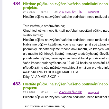
484
Hledáte půjčku na zvýšení vašeho podnikání nebo r
projektu.
22.7.2026 | 06:41 | od:
VLADIMÍR ŠKOPÍK
|
reagovat
Hledáte půjčku na zvýšení vašeho podnikání nebo realizaci p
Tato zpráva je směrována na;
Chudí jednotlivci nebo ti, kteří potřebují speciální půjčku na
svého života;;
Hledáte půjčku na zvýšení vašeho podnikání nebo realizaci p
Nabízíme půjčky každému, kdo je schopen plnit své závazk
podmínky. Nepotřebujeme mnoho dokumentů, ve kterých vá
ale musíte být férový, čestný, moudrý a důvěryhodný člově
potřebujete půjčku, neváhejte nás kontaktovat pro více infor
Vaše žádost bude vyřízena do 12 až 24 hodin po odeslání žá
případě zájmu nás můžete kontaktovat emailem pro více inf
mail: SKOPIK.PUJCKA@GMAIL.COM
Díky, VLADIMÍR ŠKOPÍK.
483
Hledáte půjčku na zvýšení vašeho podnikání nebo r
projektu.
22.7.2026 | 06:41 | od:
VLADIMÍR ŠKOPÍK
|
reagovat
Hledáte půjčku na zvýšení vašeho podnikání nebo realizaci p
Tato zpráva je směrována na;