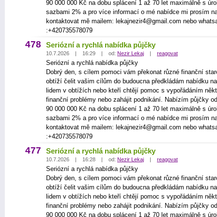
90 000 000 Kč na dobu splácení 1 až 70 let maximálně s úr
sazbami 2% a pro více informací o mé nabídce mi prosím n
kontaktovat mě mailem: lekajnezir4@gmail.com nebo whats
:+420735578079
478
Seriózní a rychlá nabídka půjčky
10.7.2026 | 16:29 | od:
Nezir Lekaj
|
reagovat
Seriózní a rychlá nabídka půjčky
Dobrý den, s cílem pomoci vám překonat různé finanční star
obtíží čelit vašim cílům do budoucna předkládám nabídku na
lidem v obtížích nebo kteří chtějí pomoc s vypořádáním někt
finanční problémy nebo zahájit podnikání. Nabízím půjčky o
90 000 000 Kč na dobu splácení 1 až 70 let maximálně s úr
sazbami 2% a pro více informací o mé nabídce mi prosím n
kontaktovat mě mailem: lekajnezir4@gmail.com nebo whats
:+420735578079
477
Seriózní a rychlá nabídka půjčky
10.7.2026 | 16:28 | od:
Nezir Lekaj
|
reagovat
Seriózní a rychlá nabídka půjčky
Dobrý den, s cílem pomoci vám překonat různé finanční star
obtíží čelit vašim cílům do budoucna předkládám nabídku na
lidem v obtížích nebo kteří chtějí pomoc s vypořádáním někt
finanční problémy nebo zahájit podnikání. Nabízím půjčky o
90 000 000 Kč na dobu splácení 1 až 70 let maximálně s úr