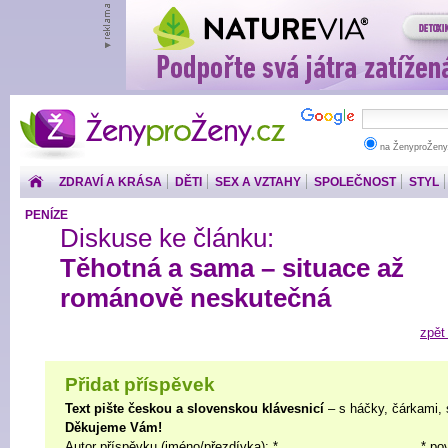
ŽenyproŽeny.cz
na ŽenyproŽeny
ZDRAVÍ A KRÁSA
DĚTI
SEX A VZTAHY
SPOLEČNOST
STYL
PENÍZE
Diskuse ke článku:
Těhotná a sama – situace až
románově neskutečná
zpět
Přidat příspěvek
Text pište českou a slovenskou klávesnicí
– s háčky, čárkami, 
Děkujeme Vám!
Autor příspěvku (jméno/přezdívka): *
* po