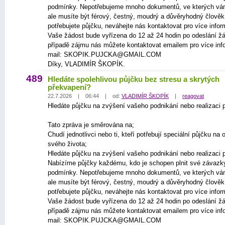
podmínky. Nepotřebujeme mnoho dokumentů, ve kterých vá
ale musíte být férový, čestný, moudrý a důvěryhodný člově
potřebujete půjčku, neváhejte nás kontaktovat pro více infor
Vaše žádost bude vyřízena do 12 až 24 hodin po odeslání žá
případě zájmu nás můžete kontaktovat emailem pro více inf
mail: SKOPIK.PUJCKA@GMAIL.COM
Díky, VLADIMÍR ŠKOPÍK.
489
Hledáte spolehlivou půjčku bez stresu a skrytých
překvapení?
22.7.2026 | 06:44 | od:
VLADIMÍR ŠKOPÍK
|
reagovat
Hledáte půjčku na zvýšení vašeho podnikání nebo realizaci p
Tato zpráva je směrována na;
Chudí jednotlivci nebo ti, kteří potřebují speciální půjčku na
svého života;
Hledáte půjčku na zvýšení vašeho podnikání nebo realizaci p
Nabízíme půjčky každému, kdo je schopen plnit své závazk
podmínky. Nepotřebujeme mnoho dokumentů, ve kterých vá
ale musíte být férový, čestný, moudrý a důvěryhodný člově
potřebujete půjčku, neváhejte nás kontaktovat pro více infor
Vaše žádost bude vyřízena do 12 až 24 hodin po odeslání žá
případě zájmu nás můžete kontaktovat emailem pro více inf
mail: SKOPIK.PUJCKA@GMAIL.COM