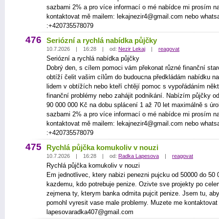
sazbami 2% a pro více informací o mé nabídce mi prosím n
kontaktovat mě mailem: lekajnezir4@gmail.com nebo whats
:+420735578079
476
Seriózní a rychlá nabídka půjčky
10.7.2026 | 16:28 | od:
Nezir Lekaj
|
reagovat
Seriózní a rychlá nabídka půjčky
Dobrý den, s cílem pomoci vám překonat různé finanční star
obtíží čelit vašim cílům do budoucna předkládám nabídku na
lidem v obtížích nebo kteří chtějí pomoc s vypořádáním někt
finanční problémy nebo zahájit podnikání. Nabízím půjčky o
90 000 000 Kč na dobu splácení 1 až 70 let maximálně s úr
sazbami 2% a pro více informací o mé nabídce mi prosím n
kontaktovat mě mailem: lekajnezir4@gmail.com nebo whats
:+420735578079
475
Rychlá půjčka komukoliv v nouzi
10.7.2026 | 16:28 | od:
Radka Lapesova
|
reagovat
Rychlá půjčka komukoliv v nouzi
Em jednotlivec, ktery nabizi penezni pujcku od 50000 do 50
kazdemu, kdo potrebuje penize. Ozivte sve projekty po cele
zejmena ty, kterym banka odmita pujcit penize. Jsem tu, a
pomohl vyresit vase male problemy. Muzete me kontaktovat 
lapesovaradka407@gmail.com