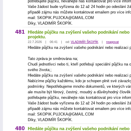
potřebujete půjčku, neváhejte nás kontaktovat pro více infor
Vaše žádost bude vyřízena do 12 až 24 hodin po odeslání žá
případě zájmu nás můžete kontaktovat emailem pro více inf
mail: SKOPIK.PUJCKA@GMAIL.COM
Díky, VLADIMÍR ŠKOPÍK.
481
Hledáte půjčku na zvýšení vašeho podnikání nebo r
projektu.
22.7.2026 | 06:41 | od:
VLADIMÍR ŠKOPÍK
|
reagovat
Hledáte půjčku na zvýšení vašeho podnikání nebo realizaci p
Tato zpráva je směrována na;
Chudí jednotlivci nebo ti, kteří potřebují speciální půjčku na
svého života;;
Hledáte půjčku na zvýšení vašeho podnikání nebo realizaci p
Nabízíme půjčky každému, kdo je schopen plnit své závazk
podmínky. Nepotřebujeme mnoho dokumentů, ve kterých vá
ale musíte být férový, čestný, moudrý a důvěryhodný člově
potřebujete půjčku, neváhejte nás kontaktovat pro více infor
Vaše žádost bude vyřízena do 12 až 24 hodin po odeslání žá
případě zájmu nás můžete kontaktovat emailem pro více inf
mail: SKOPIK.PUJCKA@GMAIL.COM
Díky, VLADIMÍR ŠKOPÍK.
480
Hledáte půjčku na zvýšení vašeho podnikání nebo r