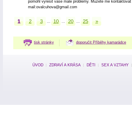
pomohl vyresit vase male problemy. Muzete me kontaktovat
mail:ovalcuhova@gmail.com
1
2
3
10
20
25
»
...
...
...
tisk stránky
doporučit Příběhy kamarádce
ÚVOD
ZDRAVÍ A KRÁSA
DĚTI
SEX A VZTAHY