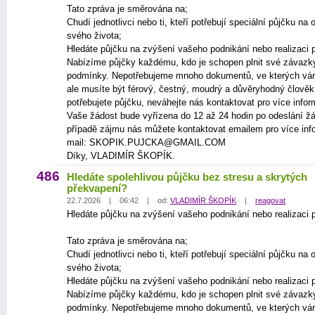
Tato zpráva je směrována na;
Chudí jednotlivci nebo ti, kteří potřebují speciální půjčku na
svého života;
Hledáte půjčku na zvýšení vašeho podnikání nebo realizaci p
Nabízíme půjčky každému, kdo je schopen plnit své závazk
podmínky. Nepotřebujeme mnoho dokumentů, ve kterých vá
ale musíte být férový, čestný, moudrý a důvěryhodný člově
potřebujete půjčku, neváhejte nás kontaktovat pro více infor
Vaše žádost bude vyřízena do 12 až 24 hodin po odeslání žá
případě zájmu nás můžete kontaktovat emailem pro více inf
mail: SKOPIK.PUJCKA@GMAIL.COM
Díky, VLADIMÍR ŠKOPÍK.
486
Hledáte spolehlivou půjčku bez stresu a skrytých
překvapení?
22.7.2026 | 06:42 | od:
VLADIMÍR ŠKOPÍK
|
reagovat
Hledáte půjčku na zvýšení vašeho podnikání nebo realizaci p
Tato zpráva je směrována na;
Chudí jednotlivci nebo ti, kteří potřebují speciální půjčku na
svého života;
Hledáte půjčku na zvýšení vašeho podnikání nebo realizaci p
Nabízíme půjčky každému, kdo je schopen plnit své závazk
podmínky. Nepotřebujeme mnoho dokumentů, ve kterých vá