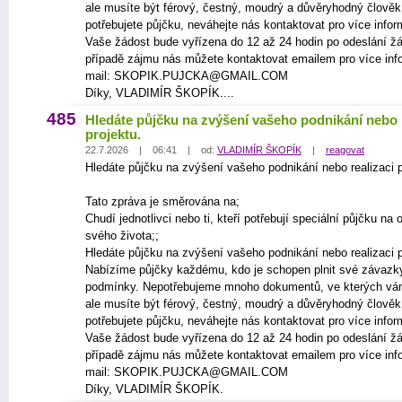
ale musíte být férový, čestný, moudrý a důvěryhodný člově
potřebujete půjčku, neváhejte nás kontaktovat pro více infor
Vaše žádost bude vyřízena do 12 až 24 hodin po odeslání žá
případě zájmu nás můžete kontaktovat emailem pro více inf
mail: SKOPIK.PUJCKA@GMAIL.COM
Díky, VLADIMÍR ŠKOPÍK....
485
Hledáte půjčku na zvýšení vašeho podnikání nebo r
projektu.
22.7.2026 | 06:41 | od:
VLADIMÍR ŠKOPÍK
|
reagovat
Hledáte půjčku na zvýšení vašeho podnikání nebo realizaci p
Tato zpráva je směrována na;
Chudí jednotlivci nebo ti, kteří potřebují speciální půjčku na
svého života;;
Hledáte půjčku na zvýšení vašeho podnikání nebo realizaci p
Nabízíme půjčky každému, kdo je schopen plnit své závazk
podmínky. Nepotřebujeme mnoho dokumentů, ve kterých vá
ale musíte být férový, čestný, moudrý a důvěryhodný člově
potřebujete půjčku, neváhejte nás kontaktovat pro více infor
Vaše žádost bude vyřízena do 12 až 24 hodin po odeslání žá
případě zájmu nás můžete kontaktovat emailem pro více inf
mail: SKOPIK.PUJCKA@GMAIL.COM
Díky, VLADIMÍR ŠKOPÍK.