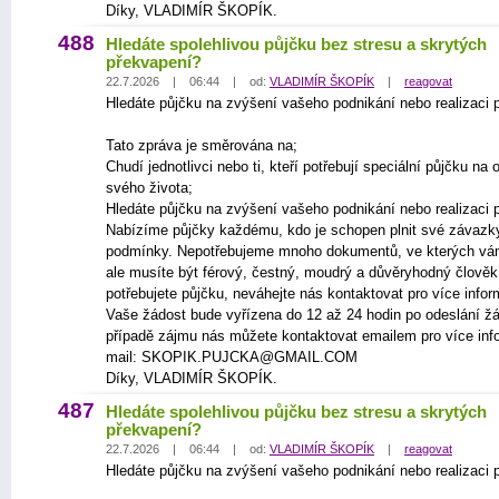
Díky, VLADIMÍR ŠKOPÍK.
488
Hledáte spolehlivou půjčku bez stresu a skrytých
překvapení?
22.7.2026 | 06:44 | od:
VLADIMÍR ŠKOPÍK
|
reagovat
Hledáte půjčku na zvýšení vašeho podnikání nebo realizaci p
Tato zpráva je směrována na;
Chudí jednotlivci nebo ti, kteří potřebují speciální půjčku na
svého života;
Hledáte půjčku na zvýšení vašeho podnikání nebo realizaci p
Nabízíme půjčky každému, kdo je schopen plnit své závazk
podmínky. Nepotřebujeme mnoho dokumentů, ve kterých vá
ale musíte být férový, čestný, moudrý a důvěryhodný člově
potřebujete půjčku, neváhejte nás kontaktovat pro více infor
Vaše žádost bude vyřízena do 12 až 24 hodin po odeslání žá
případě zájmu nás můžete kontaktovat emailem pro více inf
mail: SKOPIK.PUJCKA@GMAIL.COM
Díky, VLADIMÍR ŠKOPÍK.
487
Hledáte spolehlivou půjčku bez stresu a skrytých
překvapení?
22.7.2026 | 06:44 | od:
VLADIMÍR ŠKOPÍK
|
reagovat
Hledáte půjčku na zvýšení vašeho podnikání nebo realizaci p