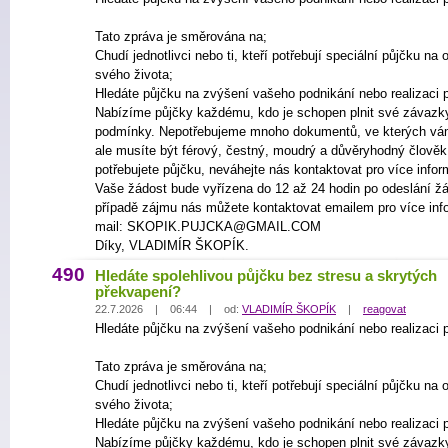
Tato zpráva je směrována na;
Chudí jednotlivci nebo ti, kteří potřebují speciální půjčku na
svého života;
Hledáte půjčku na zvýšení vašeho podnikání nebo realizaci p
Nabízíme půjčky každému, kdo je schopen plnit své závazk
podmínky. Nepotřebujeme mnoho dokumentů, ve kterých vá
ale musíte být férový, čestný, moudrý a důvěryhodný člově
potřebujete půjčku, neváhejte nás kontaktovat pro více infor
Vaše žádost bude vyřízena do 12 až 24 hodin po odeslání žá
případě zájmu nás můžete kontaktovat emailem pro více inf
mail: SKOPIK.PUJCKA@GMAIL.COM
Díky, VLADIMÍR ŠKOPÍK.
490
Hledáte spolehlivou půjčku bez stresu a skrytých
překvapení?
22.7.2026 | 06:44 | od:
VLADIMÍR ŠKOPÍK
|
reagovat
Hledáte půjčku na zvýšení vašeho podnikání nebo realizaci p
Tato zpráva je směrována na;
Chudí jednotlivci nebo ti, kteří potřebují speciální půjčku na
svého života;
Hledáte půjčku na zvýšení vašeho podnikání nebo realizaci p
Nabízíme půjčky každému, kdo je schopen plnit své závazk