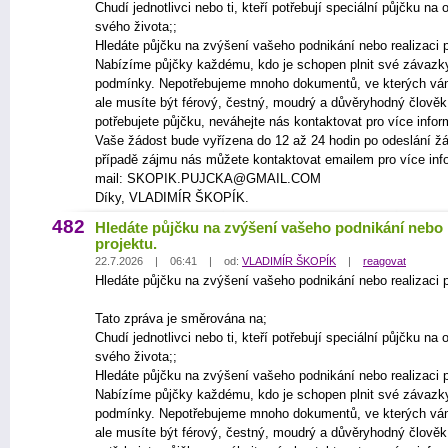
Chudí jednotlivci nebo ti, kteří potřebují speciální půjčku na
svého života;;
Hledáte půjčku na zvýšení vašeho podnikání nebo realizaci p
Nabízíme půjčky každému, kdo je schopen plnit své závazk
podmínky. Nepotřebujeme mnoho dokumentů, ve kterých vá
ale musíte být férový, čestný, moudrý a důvěryhodný člově
potřebujete půjčku, neváhejte nás kontaktovat pro více infor
Vaše žádost bude vyřízena do 12 až 24 hodin po odeslání žá
případě zájmu nás můžete kontaktovat emailem pro více inf
mail: SKOPIK.PUJCKA@GMAIL.COM
Díky, VLADIMÍR ŠKOPÍK.
482
Hledáte půjčku na zvýšení vašeho podnikání nebo r
projektu.
22.7.2026 | 06:41 | od:
VLADIMÍR ŠKOPÍK
|
reagovat
Hledáte půjčku na zvýšení vašeho podnikání nebo realizaci p
Tato zpráva je směrována na;
Chudí jednotlivci nebo ti, kteří potřebují speciální půjčku na
svého života;;
Hledáte půjčku na zvýšení vašeho podnikání nebo realizaci p
Nabízíme půjčky každému, kdo je schopen plnit své závazk
podmínky. Nepotřebujeme mnoho dokumentů, ve kterých vá
ale musíte být férový, čestný, moudrý a důvěryhodný člově