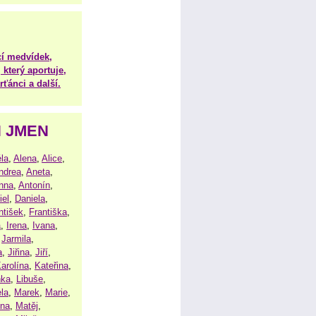
í medvídek,
 který aportuje,
ťánci a další.
H JMEN
la
,
Alena
,
Alice
,
ndrea
,
Aneta
,
nna
,
Antonín
,
iel
,
Daniela
,
ntišek
,
Františka
,
a
,
Irena
,
Ivana
,
,
Jarmila
,
a
,
Jiřina
,
Jiří
,
arolína
,
Kateřina
,
nka
,
Libuše
,
la
,
Marek
,
Marie
,
ina
,
Matěj
,