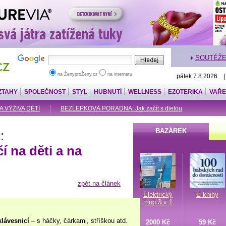
SOUTĚŽ
na ŽenyproŽeny.cz
na internetu
pátek 7.8.2026 
ZTAHY
SPOLEČNOST
STYL
HUBNUTÍ
WELLNESS
EZOTERIKA
VAŘE
A VÝŽIVA DĚTÍ
BEZLEPKOVÁ PORADNA: Jak začít s dietou
BAZÁREK
:
 na děti a na
zpět na článek
Elektrický
E-knihy
mop 3 v 1
klávesnicí
– s háčky, čárkami, stříškou atd.
2000 Kč
59 Kč