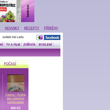
E
NOVINKY
RECEPTY
PŘÍBĚHY
| svátek má Lada
NÍ
TV A FILM
ZVÍŘATA
BYDLENÍ
POČASÍ
Cestuj ! Kniha
pro všechny
cestovatele
400 Kč