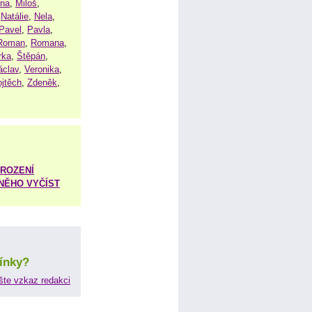
ena
,
Miloš
,
,
Natálie
,
Nela
,
Pavel
,
Pavla
,
Roman
,
Romana
,
rka
,
Štěpán
,
áclav
,
Veronika
,
ojtěch
,
Zdeněk
,
ROZENÍ
 NĚHO VYČÍST
ínky?
šte vzkaz redakci