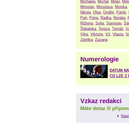
Michaela
,
Michal
,
Milan
,
Mil
Miroslav
,
Miroslava
,
Monika
Nikola
,
Olga
,
Ondřej
,
Patrik
,
Petr
,
Petra
,
Radka
,
Renáta
,
Růžena
,
Soňa
,
Stanislav
,
Šá
Štěpánka
,
Tereza
,
Tomáš
,
V
Věra
,
Viktorie
,
Vít
,
Vlasta
,
V
Zdeňka
,
Zuzana
.
Numerologie
DATUM NA
CO LZE Z
Vzkaz redakci
Máte dotaz či připom
Napi