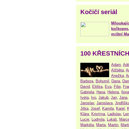
Kočičí seriál
Mňoukajíc
kočkopes,
mrštní Mar
100 KŘESTNÍC
Adam
,
Adé
Alžběta
,
A
Anežka
,
A
Barbora
,
Bohumil
,
Dana
,
Dan
David
,
Eliška
,
Eva
,
Filip
,
Fra
Gabriela
,
Hana
,
Helena
,
Ilon
Iveta
,
Ivo
,
Jakub
,
Jan
,
Jana
Jaroslav
,
Jaroslava
,
Jindřišk
Jitka
,
Josef
,
Kamila
,
Karel
,
K
Klára
,
Kristýna
,
Ladislav
,
Le
Lucie
,
Ludmila
,
Lukáš
,
Marce
Markéta
,
Marta
,
Martin
,
Mart