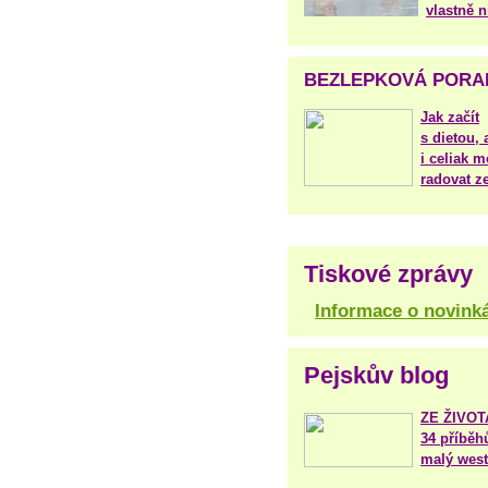
vlastně 
BEZLEPKOVÁ PORA
Jak začít
s dietou, 
i celiak m
radovat ze
Tiskové zprávy
Informace o novink
Pejskův blog
ZE ŽIVO
34 příběh
malý west