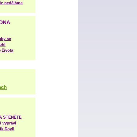
nic neděláme
DNA
aby se
ohl
 života
ách
TA ŠTĚNĚTE
ů vypráví
ík Doyll