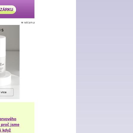
AZÁRKU
nervového
 proč jsme
i když