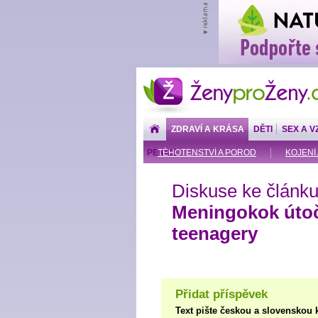
ŽenyproŽeny.cz
ZDRAVÍ A KRÁSA
DĚTI
SEX A V
PENÍZE
TĚHOTENSTVÍ A POROD
KOJENÍ 
Diskuse ke článku
Meningokok útočí
teenagery
Přidat příspěvek
Text pište českou a slovenskou 