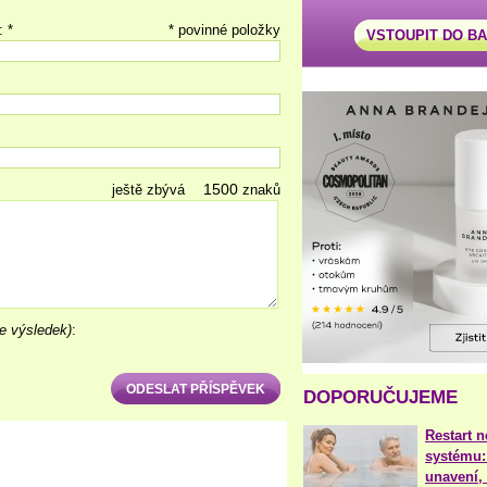
: *
* povinné položky
VSTOUPIT DO B
ještě zbývá
znaků
e výsledek)
:
DOPORUČUJEME
Restart 
systému:
unavení, 