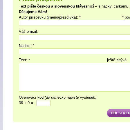
Text pište českou a slovenskou klávesnicí
– s háčky, čárkami, 
Děkujeme Vám!
Autor příspěvku (jméno/přezdívka): *
* po
Váš e-mail:
Nadpis: *
Text: *
ještě zbývá
Ověřovací kód
(do rámečku napište výsledek)
:
36 + 9 =