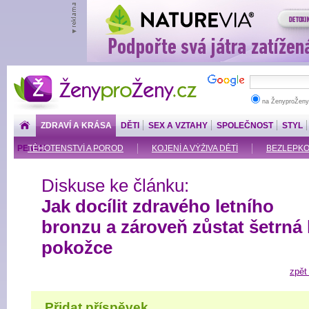
ŽenyproŽeny.cz
na ŽenyproŽeny
ZDRAVÍ A KRÁSA
DĚTI
SEX A VZTAHY
SPOLEČNOST
STYL
PENÍZE
TĚHOTENSTVÍ A POROD
KOJENÍ A VÝŽIVA DĚTÍ
BEZLEPKOV
Diskuse ke článku:
Jak docílit zdravého letního
bronzu a zároveň zůstat šetrná 
pokožce
zpět
Přidat příspěvek