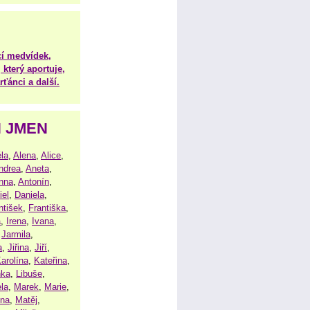
í medvídek,
 který aportuje,
ťánci a další.
H JMEN
la
,
Alena
,
Alice
,
ndrea
,
Aneta
,
nna
,
Antonín
,
iel
,
Daniela
,
ntišek
,
Františka
,
a
,
Irena
,
Ivana
,
,
Jarmila
,
a
,
Jiřina
,
Jiří
,
arolína
,
Kateřina
,
nka
,
Libuše
,
la
,
Marek
,
Marie
,
ina
,
Matěj
,