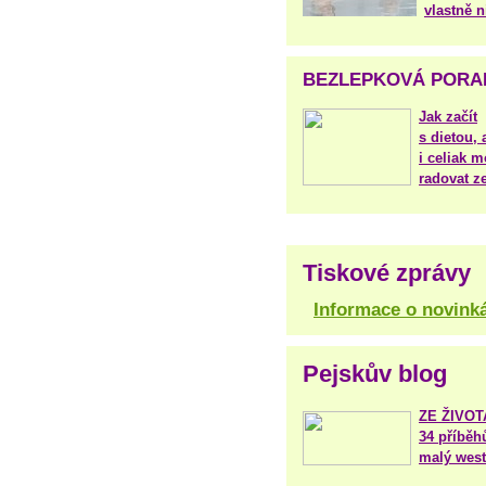
vlastně 
BEZLEPKOVÁ PORA
Jak začít
s dietou, 
i celiak m
radovat ze
Tiskové zprávy
Informace o novink
Pejskův blog
ZE ŽIVO
34 příběh
malý west