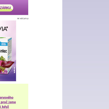
AZÁRKU
nervového
 proč jsme
i když