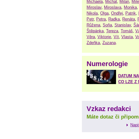
Michaela
,
Michal
,
Milan
,
Mil
Miroslav
,
Miroslava
,
Monika
Nikola
,
Olga
,
Ondřej
,
Patrik
,
Petr
,
Petra
,
Radka
,
Renáta
,
Růžena
,
Soňa
,
Stanislav
,
Šá
Štěpánka
,
Tereza
,
Tomáš
,
V
Věra
,
Viktorie
,
Vít
,
Vlasta
,
V
Zdeňka
,
Zuzana
.
Numerologie
DATUM NA
CO LZE Z
Vzkaz redakci
Máte dotaz či připom
Napi