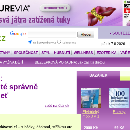
SOUTĚŽ
na ŽenyproŽeny.cz
na internetu
pátek 7.8.2026 
ZTAHY
SPOLEČNOST
STYL
HUBNUTÍ
WELLNESS
EZOTERIKA
VAŘE
A VÝŽIVA DĚTÍ
BEZLEPKOVÁ PORADNA: Jak začít s dietou
BAZÁREK
:
ité správně
leť
zpět na článek
Elektrický
E-knihy
mop 3 v 1
klávesnicí
– s háčky, čárkami, stříškou atd.
2000 Kč
59 Kč