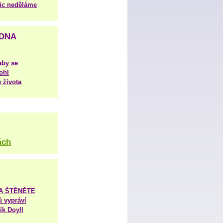
nic neděláme
DNA
aby se
ohl
 života
ách
TA ŠTĚNĚTE
ů vypráví
ík Doyll