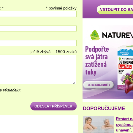
: *
* povinné položky
VSTOUPIT DO B
ještě zbývá
znaků
e výsledek)
:
DOPORUČUJEME
Restart 
systému:
unavení, 