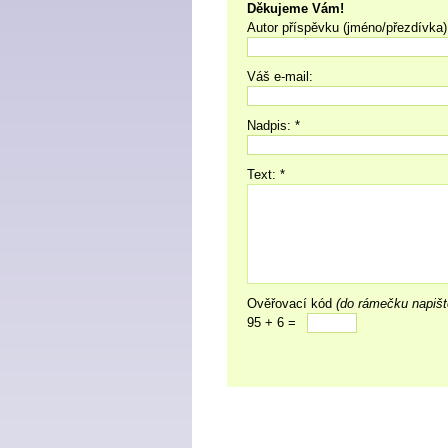
Děkujeme Vám!
Autor příspěvku (jméno/přezdívka)
Váš e-mail:
Nadpis: *
Text: *
Ověřovací kód
(do rámečku napišt
95 + 6 =