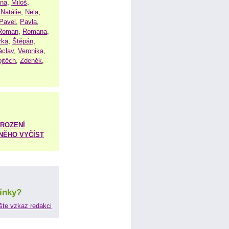
ena
,
Miloš
,
,
Natálie
,
Nela
,
Pavel
,
Pavla
,
Roman
,
Romana
,
rka
,
Štěpán
,
áclav
,
Veronika
,
ojtěch
,
Zdeněk
,
ROZENÍ
 NĚHO VYČÍST
ínky?
šte vzkaz redakci