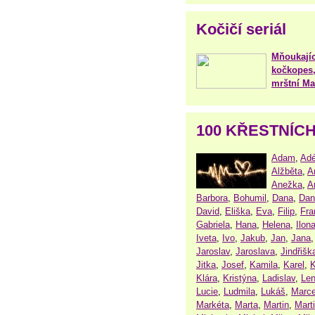
Kočičí seriál
Mňoukajíc
kočkopes,
mrštní Mar
100 KŘESTNÍC
Adam
,
Adé
Alžběta
,
A
Anežka
,
A
Barbora
,
Bohumil
,
Dana
,
Dan
David
,
Eliška
,
Eva
,
Filip
,
Fra
Gabriela
,
Hana
,
Helena
,
Ilon
Iveta
,
Ivo
,
Jakub
,
Jan
,
Jana
Jaroslav
,
Jaroslava
,
Jindřišk
Jitka
,
Josef
,
Kamila
,
Karel
,
K
Klára
,
Kristýna
,
Ladislav
,
Le
Lucie
,
Ludmila
,
Lukáš
,
Marce
Markéta
,
Marta
,
Martin
,
Mart