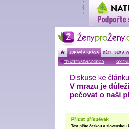
ŽenyproŽeny.cz
ZDRAVÍ A KRÁSA
DĚTI
SEX A V
PENÍZE
TĚHOTENSTVÍ A POROD
KOJENÍ 
Diskuse ke článku
V mrazu je důlež
pečovat o naši p
Přidat příspěvek
Text pište českou a slovenskou 