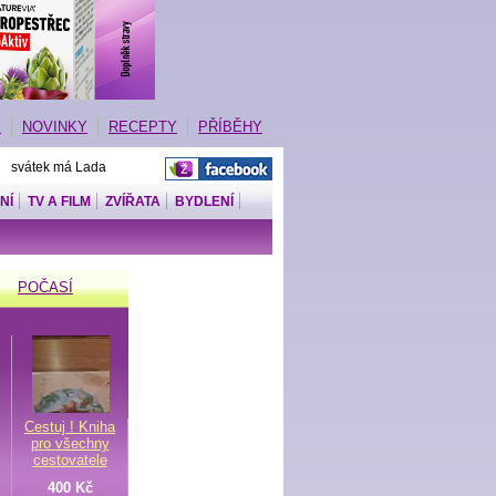
E
NOVINKY
RECEPTY
PŘÍBĚHY
| svátek má Lada
NÍ
TV A FILM
ZVÍŘATA
BYDLENÍ
POČASÍ
Cestuj ! Kniha
pro všechny
cestovatele
400 Kč