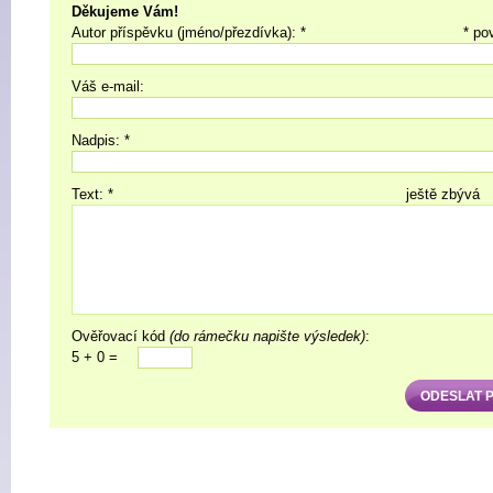
Děkujeme Vám!
Autor příspěvku (jméno/přezdívka): *
* po
Váš e-mail:
Nadpis: *
Text: *
ještě zbývá
Ověřovací kód
(do rámečku napište výsledek)
:
5 + 0 =