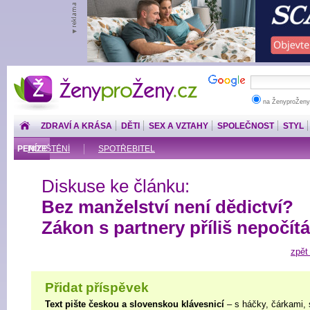
ŽenyproŽeny.cz
na ŽenyproŽeny
ZDRAVÍ A KRÁSA
DĚTI
SEX A VZTAHY
SPOLEČNOST
STYL
PENÍZE
POJIŠTĚNÍ
SPOTŘEBITEL
Diskuse ke článku:
Bez manželství není dědictví?
Zákon s partnery příliš nepočítá
zpět
Přidat příspěvek
Text pište českou a slovenskou klávesnicí
– s háčky, čárkami, 