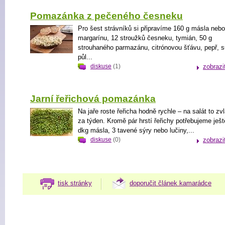
Pomazánka z pečeného česneku
Pro šest strávníků si připravíme 160 g másla nebo
margarínu, 12 stroužků česneku, tymián, 50 g
strouhaného parmazánu, citrónovou šťávu, pepř, s
půl...
diskuse
(1)
zobrazi
Jarní řeřichová pomazánka
Na jaře roste řeřicha hodně rychle – na salát to zv
za týden. Kromě pár hrstí řeřichy potřebujeme ješt
dkg másla, 3 tavené sýry nebo lučiny,...
diskuse
(0)
zobrazi
tisk stránky
doporučit článek kamarádce