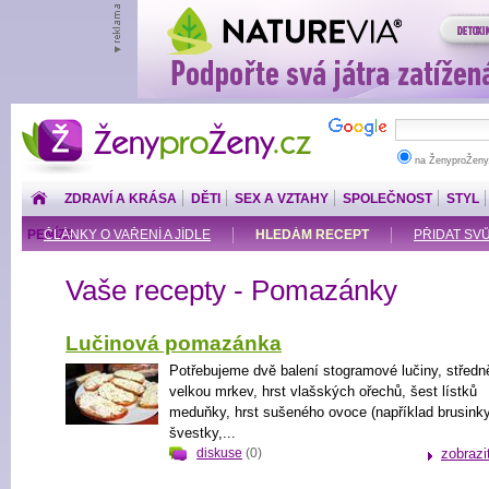
ŽenyproŽeny.cz
na ŽenyproŽeny
ZDRAVÍ A KRÁSA
DĚTI
SEX A VZTAHY
SPOLEČNOST
STYL
PENÍZE
ČLÁNKY O VAŘENÍ A JÍDLE
HLEDÁM RECEPT
PŘIDAT SV
Vaše recepty - Pomazánky
Lučinová pomazánka
Potřebujeme dvě balení stogramové lučiny, středn
velkou mrkev, hrst vlašských ořechů, šest lístků
meduňky, hrst sušeného ovoce (například brusinky
švestky,...
diskuse
(0)
zobrazi