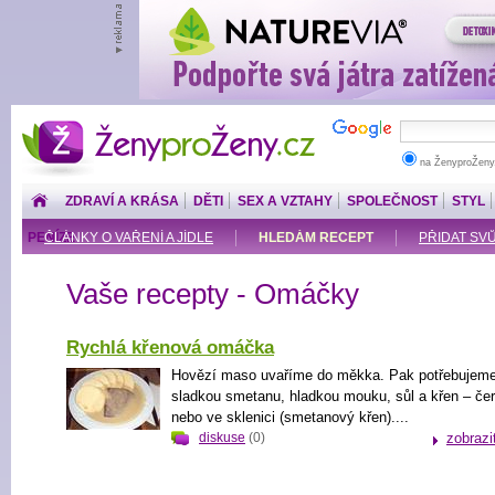
ŽenyproŽeny.cz
na ŽenyproŽeny
ZDRAVÍ A KRÁSA
DĚTI
SEX A VZTAHY
SPOLEČNOST
STYL
PENÍZE
ČLÁNKY O VAŘENÍ A JÍDLE
HLEDÁM RECEPT
PŘIDAT SV
Vaše recepty - Omáčky
Rychlá křenová omáčka
Hovězí maso uvaříme do měkka. Pak potřebujeme
sladkou smetanu, hladkou mouku, sůl a křen – če
nebo ve sklenici (smetanový křen)....
diskuse
(0)
zobrazi