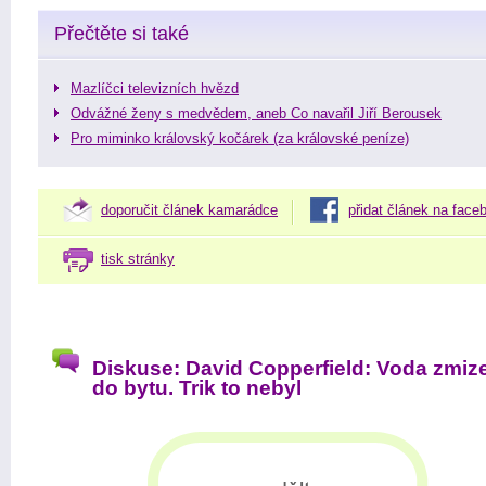
Přečtěte si také
Mazlíčci televizních hvězd
Odvážné ženy s medvědem, aneb Co navařil Jiří Berousek
Pro miminko královský kočárek (za královské peníze)
doporučit článek kamarádce
přidat článek na face
tisk stránky
Diskuse: David Copperfield: Voda zmiz
do bytu. Trik to nebyl