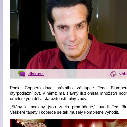
diskuse
vid
Podle Copperfieldova právního zástupce Teda Blumber
čtyřpodlažní byt, v němž má slavný iluzionista množství hod
uměleckých děl a starožitností, plný vody.
„Stěny a podlahy jsou zcela promáčené,“ uvedl Ted Bl
Veškeré tapety i koberce se tak musely kompletně vyhodit.