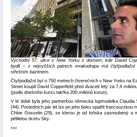
Východní 57. ulice v New Yorku s domem, kde David Copp
bydlí – v nejvyšších patrech mrakodrapu má čtyřpodlažní
střešním bazénem.
Čtyřpodlažní byt o 750 metrech čtverečních v New Yorku na Ea
Street koupil David Copperfield před dvaceti lety za 7,4 milión
(podle dnešního kurzu takřka 200 miliónů korun).
V té době byla jeho partnerkou německá topmodelka Claudia S
(44). Posledních pár let lze po jeho boku spatřit francouzskou
Chloe Gosselin (29), se kterou je od loňska zasnoubený a 
pětiletou dceru Sky.
rav