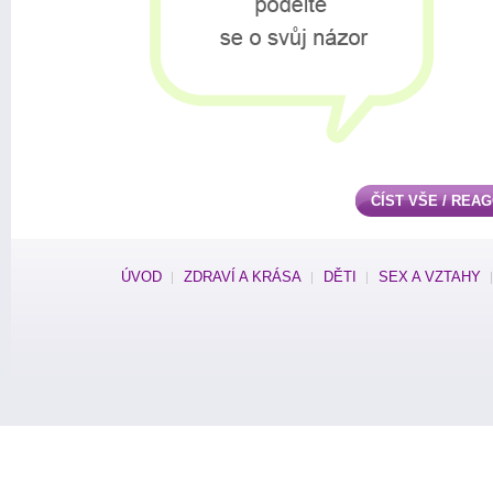
ČÍST VŠE / REA
ÚVOD
ZDRAVÍ A KRÁSA
DĚTI
SEX A VZTAHY