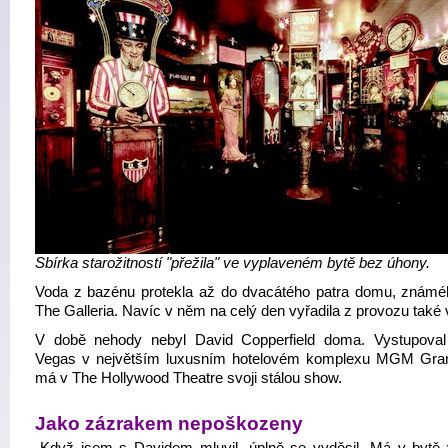
Sbírka starožitností "přežila" ve vyplaveném bytě bez úhony.
Voda z bazénu protekla až do dvacátého patra domu, známé
The Galleria. Navíc v něm na celý den vyřadila z provozu také 
V době nehody nebyl David Copperfield doma. Vystupova
Vegas v největším luxusním hotelovém komplexu MGM Gra
má v The Hollywood Theatre svoji stálou show.
Jako zázrakem nepoškozeny