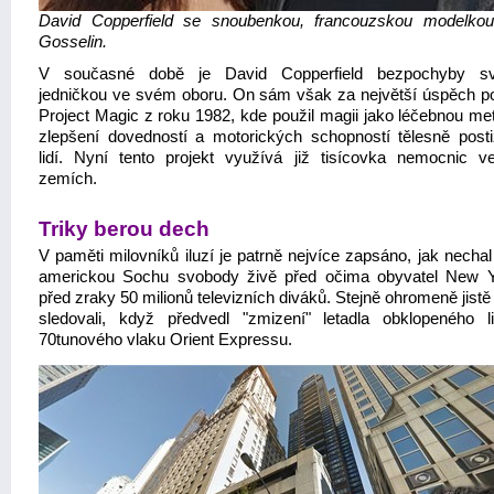
David Copperfield se snoubenkou, francouzskou modelko
Gosselin.
V současné době je David Copperfield bezpochyby sv
jedničkou ve svém oboru. On sám však za největší úspěch p
Project Magic z roku 1982, kde použil magii jako léčebnou me
zlepšení dovedností a motorických schopností tělesně post
lidí. Nyní tento projekt využívá již tisícovka nemocnic ve 
zemích.
Triky berou dech
V paměti milovníků iluzí je patrně nejvíce zapsáno, jak necha
americkou Sochu svobody živě před očima obyvatel New 
před zraky 50 milionů televizních diváků. Stejně ohromeně jistě
sledovali, když předvedl "zmizení" letadla obklopeného l
70tunového vlaku Orient Expressu.