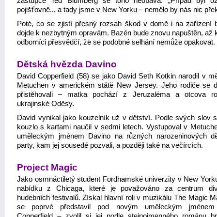
zástupce Ted Blumberg se toho neobává: „Případ byl o
pojišťovně... a tady jsme v New Yorku – nemělo by nás nic přek
Poté, co se zjistí přesný rozsah škod v domě i na zařízení 
dojde k nezbytným opravám. Bazén bude znovu napuštěn, až 
odborníci přesvědčí, že se podobné selhání nemůže opakovat.
Dětská hvězda Davino
David Copperfield (58) se jako David Seth Kotkin narodil v m
Metuchen v americkém státě New Jersey. Jeho rodiče se
přistěhovali – matka pochází z Jeruzaléma a otcova r
ukrajinské Oděsy.
David vynikal jako kouzelník už v dětství. Podle svých slov s
kouzlo s kartami naučil v sedmi letech. Vystupoval v Metuch
uměleckým jménem Davino na různých narozeninových dě
party, kam jej sousedé pozvali, a později také na večírcích.
Project Magic
Jako osmnáctiletý student Fordhamské univerzity v New Yorku
nabídku z Chicaga, které je považováno za centrum di
hudebních festivalů. Získal hlavní roli v muzikálu The Magic 
se poprvé představil pod novým uměleckým jménem
Copperfield – zvolil si jej podle stejnojmenného románu br