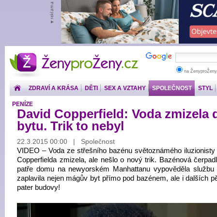
ŽenyproŽeny.cz
na ŽenyproŽeny
ZDRAVÍ A KRÁSA
DĚTI
SEX A VZTAHY
SPOLEČNOST
STYL
PENÍZE
David Copperfield: Voda zmizela 
bytu. Trik to nebyl
22.3.2015 00:00 | Společnost
VIDEO – Voda ze střešního bazénu světoznámého iluzionisty
Copperfielda zmizela, ale nešlo o nový trik. Bazénová čerpadl
patře domu na newyorském Manhattanu vypověděla službu
zaplavila nejen mágův byt přímo pod bazénem, ale i dalších pě
pater budovy!