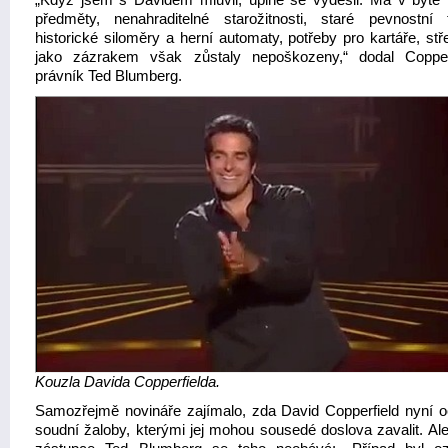
„Když jsem s Davidem mluvil, úplně se vyděsil. Má v bytě
předměty, nenahraditelné starožitnosti, staré pevnostní t
historické siloměry a herní automaty, potřeby pro kartáře, stř
jako zázrakem však zůstaly nepoškozeny,“ dodal Copper
právník Ted Blumberg.
Kouzla Davida Copperfielda.
Samozřejmě novináře zajímalo, zda David Copperfield nyní 
soudní žaloby, kterými jej mohou sousedé doslova zavalit. Ale