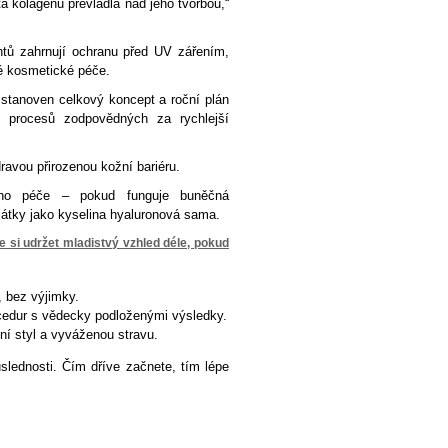
ta kolagenu převládla nad jeho tvorbou,“
ntů zahrnují ochranu před UV zářením,
né kosmetické péče.
 stanoven celkový koncept a roční plán
ch procesů zodpovědných za rychlejší
dravou přirozenou kožní bariéru.
noho péče – pokud funguje buněčná
látky jako kyselina hyaluronová sama.
e si udržet mladistvý vzhled déle, pokud
 bez výjimky.
rocedur s vědecky podloženými výsledky.
tní styl a vyváženou stravu.
slednosti. Čím dříve začnete, tím lépe