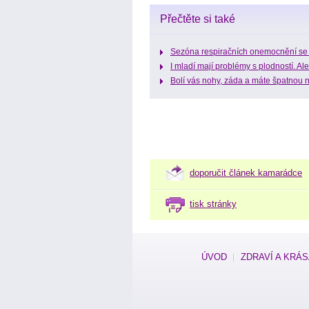
Přečtěte si také
Sezóna respiračních onemocnění se 
I mladí mají problémy s plodností. Al
Bolí vás nohy, záda a máte špatnou n
doporučit článek kamarádce
tisk stránky
ÚVOD
ZDRAVÍ A KRÁ