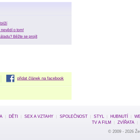
blíží
e nevědí o tom!
áladu? Běžte se projít
přidat článek na facebook
SA
DĚTI
SEX A VZTAHY
SPOLEČNOST
STYL
HUBNUTÍ
WE
TV A FILM
ZVÍŘATA
© 2009 - 2026
Že