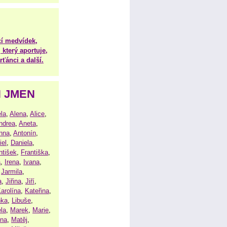
í medvídek,
 který aportuje,
ťánci a další.
H JMEN
la
,
Alena
,
Alice
,
ndrea
,
Aneta
,
nna
,
Antonín
,
iel
,
Daniela
,
ntišek
,
Františka
,
a
,
Irena
,
Ivana
,
,
Jarmila
,
a
,
Jiřina
,
Jiří
,
arolína
,
Kateřina
,
nka
,
Libuše
,
la
,
Marek
,
Marie
,
ina
,
Matěj
,