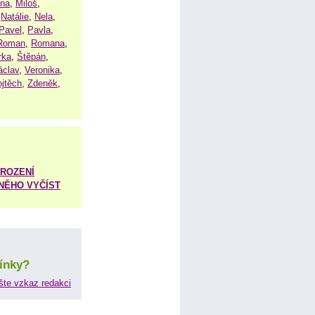
ena
,
Miloš
,
,
Natálie
,
Nela
,
Pavel
,
Pavla
,
Roman
,
Romana
,
rka
,
Štěpán
,
áclav
,
Veronika
,
ojtěch
,
Zdeněk
,
ROZENÍ
 NĚHO VYČÍST
ínky?
šte vzkaz redakci