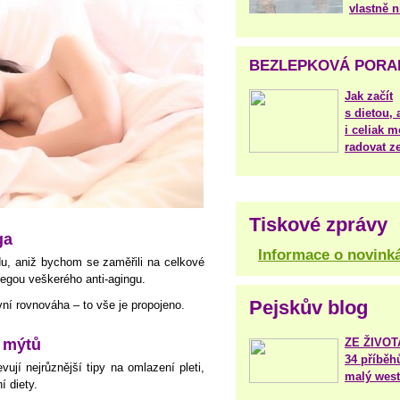
vlastně 
BEZLEPKOVÁ PORA
Jak začít
s dietou, 
i celiak m
radovat ze
Tiskové zprávy
ga
Informace o novink
, aniž bychom se zaměřili na celkové
omegou veškerého anti-agingu.
Pejskův blog
vní rovnováha – to vše je propojeno.
ZE ŽIVO
 mýtů
34 příběh
vují nejrůznější tipy na omlazení pleti,
malý west
í diety.