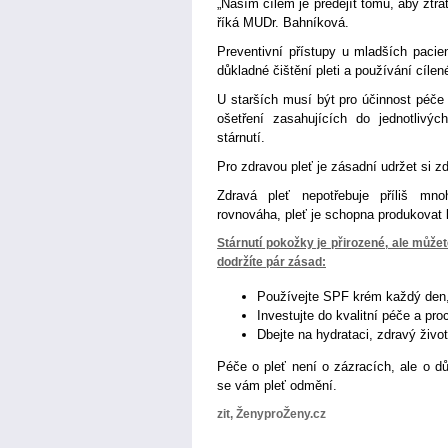
„Naším cílem je předejít tomu, aby ztrá
říká MUDr. Bahníková.
Preventivní přístupy u mladších pacie
důkladné čištění pleti a používání cíle
U starších musí být pro účinnost péče
ošetření zasahujících do jednotlivý
stárnutí.
Pro zdravou pleť je zásadní udržet si z
Zdravá pleť nepotřebuje příliš m
rovnováha, pleť je schopna produkovat 
Stárnutí pokožky je přirozené, ale můžet
dodržíte pár zásad:
Používejte SPF krém každý den,
Investujte do kvalitní péče a p
Dbejte na hydrataci, zdravý živo
Péče o pleť není o zázracích, ale o dů
se vám pleť odmění.
zit, ŽenyproŽeny.cz