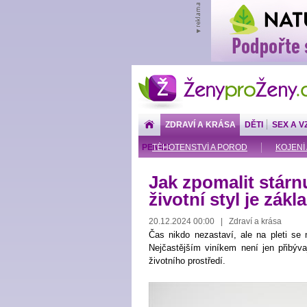
ŽenyproŽeny.cz
ZDRAVÍ A KRÁSA
DĚTI
SEX A V
PENÍZE
TĚHOTENSTVÍ A POROD
KOJENÍ 
Jak zpomalit stárnu
životní styl je zák
20.12.2024 00:00 | Zdraví a krása
Čas nikdo nezastaví, ale na pleti se m
Nejčastějším viníkem není jen přibýva
životního prostředí.