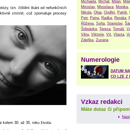
Michaela
,
Michal
,
Milan
,
Mil
Miroslav
,
Miroslava
,
Monika
tózy, tzn. čištění tkáni od nefunkčních
Nikola
,
Olga
,
Ondřej
,
Patrik
,
ktivně zmírnit, což zpomaluje procesy
Petr
,
Petra
,
Radka
,
Renáta
,
Růžena
,
Soňa
,
Stanislav
,
Šá
Štěpánka
,
Tereza
,
Tomáš
,
V
Věra
,
Viktorie
,
Vít
,
Vlasta
,
V
Zdeňka
,
Zuzana
.
Numerologie
DATUM NA
CO LZE Z
Vzkaz redakci
Máte dotaz či připom
Napi
e kolem 30. až 35. roku života.