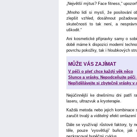
„Největší mýtus? Face fitness,“ upozo
„Mnoho lidí si myslí, že posilování 
zlepšit vzhled, dosáhnout požadovan
skutečnosti to tak není, a nespráv
uškodit.“
Ani kosmetické přípravky samy o sobě
době máme k dispozici moderní technolo
povrchu pokožky, tak i hloubkových stru
MŮŽE VÁS ZAJÍMAT
V péči o pleť chce každý věk něco
Slunce a vrásky. Nepodceňujte péči 
Nepřidělávejte si zbytečně vrásky v o
Nejúčinnější ke dnešnímu dni patří ra
laseru, ultrazvuk a kryoterapie.
Každá metoda nebo jejich kombinace 
zaručit trvalý a viditelný efekt omlazen
Dále se využívají růstové faktory, ty 
těle, pouze 'vysvětlují' buňce, ja
nezkracoval buněčný cyklus.