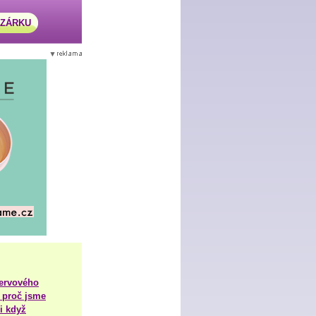
AZÁRKU
nervového
 proč jsme
i když