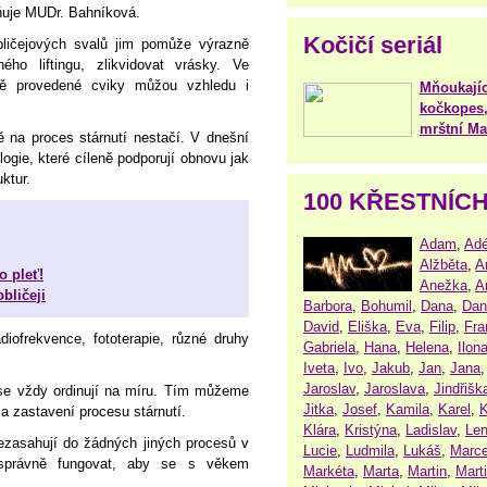
rňuje MUDr. Bahníková.
Kočičí seriál
obličejových svalů jim pomůže výrazně
ého liftingu, zlikvidovat vrásky. Ve
ně provedené cviky můžou vzhledu i
Mňoukajíc
kočkopes,
mrštní Mar
 na proces stárnutí nestačí. V dnešní
gie, které cíleně podporují obnovu jak
ktur.
100 KŘESTNÍC
Adam
,
Adé
Alžběta
,
A
o pleť!
Anežka
,
A
bličeji
Barbora
,
Bohumil
,
Dana
,
Dan
David
,
Eliška
,
Eva
,
Filip
,
Fra
diofrekvence, fototerapie, různé druhy
Gabriela
,
Hana
,
Helena
,
Ilon
Iveta
,
Ivo
,
Jakub
,
Jan
,
Jana
Jaroslav
,
Jaroslava
,
Jindřišk
se vždy ordinují na míru. Tím můžeme
Jitka
,
Josef
,
Kamila
,
Karel
,
K
í a zastavení procesu stárnutí.
Klára
,
Kristýna
,
Ladislav
,
Le
nezasahují do žádných jiných procesů v
Lucie
,
Ludmila
,
Lukáš
,
Marce
k správně fungovat, aby se s věkem
Markéta
,
Marta
,
Martin
,
Mart