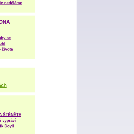
nic neděláme
DNA
aby se
ohl
 života
ách
TA ŠTĚNĚTE
ů vypráví
ík Doyll