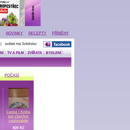
E
NOVINKY
RECEPTY
PŘÍBĚHY
 | svátek má Soběslav
NÍ
TV A FILM
ZVÍŘATA
BYDLENÍ
POČASÍ
Cestuj ! Kniha
pro všechny
cestovatele
400 Kč