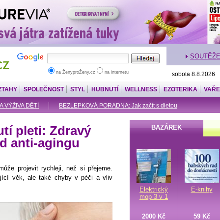
SOUTĚŽ
na ŽenyproŽeny.cz
na internetu
sobota 8.8.2026
ZTAHY
SPOLEČNOST
STYL
HUBNUTÍ
WELLNESS
EZOTERIKA
VAŘE
A VÝŽIVA DĚTÍ
BEZLEPKOVÁ PORADNA: Jak začít s dietou
tí pleti: Zdravý
BAZÁREK
lad anti-agingu
ůže projevit rychleji, než si přejeme.
jící věk, ale také chyby v péči a vliv
Elektrický
E-knihy
mop 3 v 1
2000 Kč
59 Kč