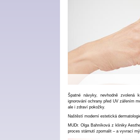
Špatné návyky, nevhodně zvolená ko
ignorování ochrany před UV zářením mo
ale i zdraví pokožky.
Naštěstí moderní estetická dermatologie
MUDr. Olga Bahníková z kliniky Aesthe
proces stárnutí zpomalit – a vyvrací mý