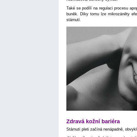
Také se podílí na regulaci procesu apop
buněk. Díky tomu lze mikrozáněty efe
stárnutí.
Zdravá kožní bariéra
Stárnutí pleti začíná nenápadně, obvykl