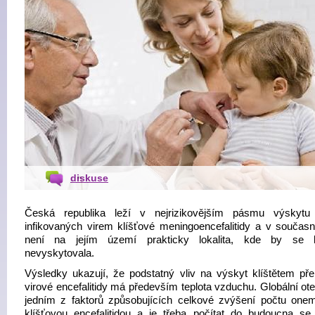
diskuse
Česká republika leží v nejrizikovějším pásmu výskytu 
infikovaných virem klíšťové meningoencefalitidy a v součas
není na jejím území prakticky lokalita, kde by se kl
nevyskytovala.
Výsledky ukazují, že podstatný vliv na výskyt klíštětem př
virové encefalitidy má především teplota vzduchu. Globální ote
jedním z faktorů způsobujících celkové zvýšení počtu one
klíšťovou encefalitidou a je třeba počítat do budoucna se