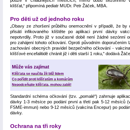
pouze v chladnějších měsících, mimo dobu sezónního v
klíšťat,“ připomíná pediatr MUDr. Petr Žáček, MBA.
Pro děti už od jednoho roku
„Obavy ze zhoršení průběhu onemocnění v případě, že by 
přisátí infikovaného klíštěte po aplikaci první dávky vakc
nepotvrdily. Proto již v současné době není žádné sezónní 
pro zahájení tohoto očkování. Oproti původním doporučením lz
zachování obecných pravidel bezpečného očkování - vakcinac
klíšťové encefalitidě chránit již i děti starší 1 roku,“ dodává Žáč
Může vás zajímat
Klíšťata se naučila žít blíž lidem
Co pořídit proti klíšťatům a komárům
Nepodceňujte klíšťata, mohou zabít!
Standardní schéma očkování (tzv. „pomalé“) zahrnuje aplikac
dávky 1-3 měsíce po podání první a třetí pak 5-12 měsíců (
FSME-immun) nebo 9-12 měsíců (vakcína Encepur) po podán
dávky.
Ochrana na tři roky