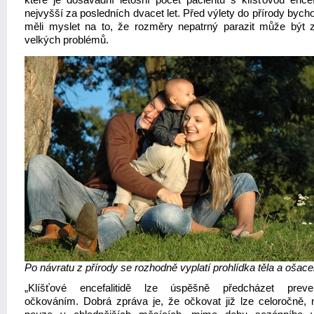
které je dosavadní letošní počet pacientů s klíšťovou encefa
nejvyšší za posledních dvacet let. Před výlety do přírody byc
měli myslet na to, že rozměry nepatrný parazit může být 
velkých problémů.
Po návratu z přírody se rozhodně vyplatí prohlídka těla a ošace
„Klíšťové encefalitidě lze úspěšně předcházet preven
očkováním. Dobrá zpráva je, že očkovat již lze celoročně, 