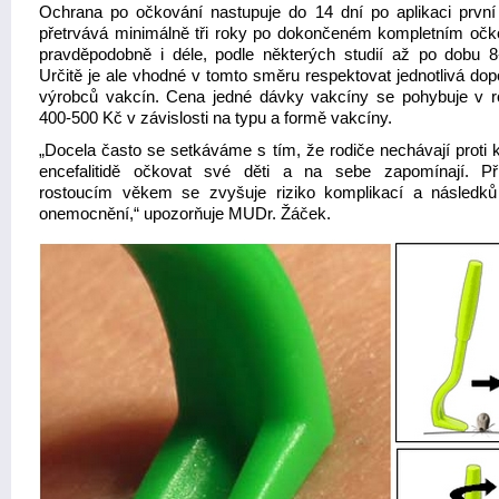
Ochrana po očkování nastupuje do 14 dní po aplikaci první
přetrvává minimálně tři roky po dokončeném kompletním očk
pravděpodobně i déle, podle některých studií až po dobu 8-
Určitě je ale vhodné v tomto směru respektovat jednotlivá dop
výrobců vakcín. Cena jedné dávky vakcíny se pohybuje v 
400-500 Kč v závislosti na typu a formě vakcíny.
„Docela často se setkáváme s tím, že rodiče nechávají proti k
encefalitidě očkovat své děti a na sebe zapomínají. P
rostoucím věkem se zvyšuje riziko komplikací a následků
onemocnění,“ upozorňuje MUDr. Žáček.