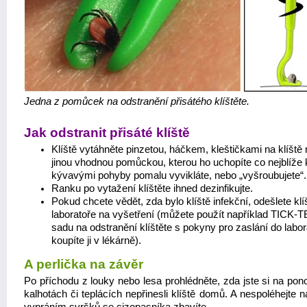
Jedna z pomůcek na odstranění přisátého klíštěte.
Jak odstranit přisáté klíště
Klíště vytáhněte pinzetou, háčkem, kleštičkami na klíště
jinou vhodnou pomůckou, kterou ho uchopíte co nejblíže 
kývavými pohyby pomalu vyvikláte, nebo „vyšroubujete“.
Ranku po vytažení klíštěte ihned dezinfikujte.
Pokud chcete vědět, zda bylo klíště infekční, odešlete klí
laboratoře na vyšetření (můžete použít například TICK-T
sadu na odstranění klíštěte s pokyny pro zaslání do labor
koupíte ji v lékárně).
A perlička na závěr
Po příchodu z louky nebo lesa prohlédněte, zda jste si na pon
kalhotách či teplácích nepřinesli klíště domů. A nespoléhejte n