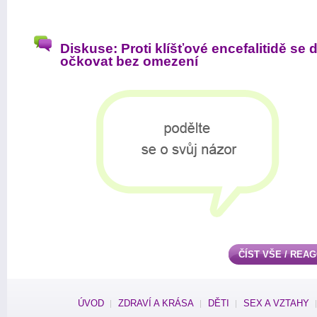
Diskuse: Proti klíšťové encefalitidě se 
očkovat bez omezení
ČÍST VŠE / REA
ÚVOD
ZDRAVÍ A KRÁSA
DĚTI
SEX A VZTAHY