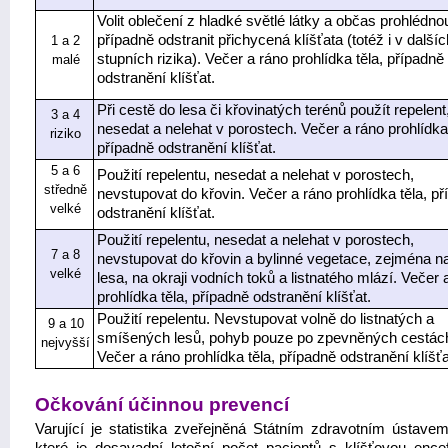
Volit oblečení z hladké světlé látky a občas prohlédnou
případně odstranit přichycená klíšťata (totéž i v dalšíc
1 a 2
stupních rizika). Večer a ráno prohlídka těla, případně
malé
odstranění klíšťat.
Při cestě do lesa či křovinatých terénů použít repelent
3 a 4
nesedat a nelehat v porostech. Večer a ráno prohlídka 
riziko
případně odstranění klíšťat.
5 a 6
Použití repelentu, nesedat a nelehat v porostech,
středně
nevstupovat do křovin. Večer a ráno prohlídka těla, p
velké
odstranění klíšťat.
Použití repelentu, nesedat a nelehat v porostech,
7 a 8
nevstupovat do křovin a bylinné vegetace, zejména na
velké
lesa, na okraji vodních toků a listnatého mlází. Večer 
prohlídka těla, případně odstranění klíšťat.
Použití repelentu. Nevstupovat volně do listnatých a
9 a 10
smíšených lesů, pohyb pouze po zpevněných cestác
nejvyšší
Večer a ráno prohlídka těla, případně odstranění klíšťa
Očkování účinnou prevencí
Varující je statistika zveřejněná Státním zdravotním ústavem