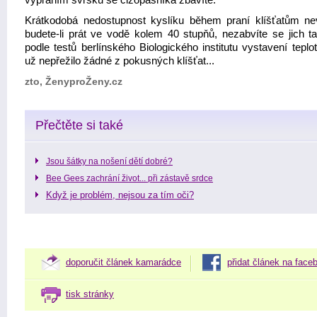
vypráním svršků se cizopasníka zbavíte.
Krátkodobá nedostupnost kyslíku během praní klíšťatům ne
budete-li prát ve vodě kolem 40 stupňů, nezabvíte se jich ta
podle testů berlínského Biologického institutu vystavení tepl
už nepřežilo žádné z pokusných klíšťat...
zto, ŽenyproŽeny.cz
Přečtěte si také
Jsou šátky na nošení dětí dobré?
Bee Gees zachrání život... při zástavě srdce
Když je problém, nejsou za tím oči?
doporučit článek kamarádce
přidat článek na face
tisk stránky