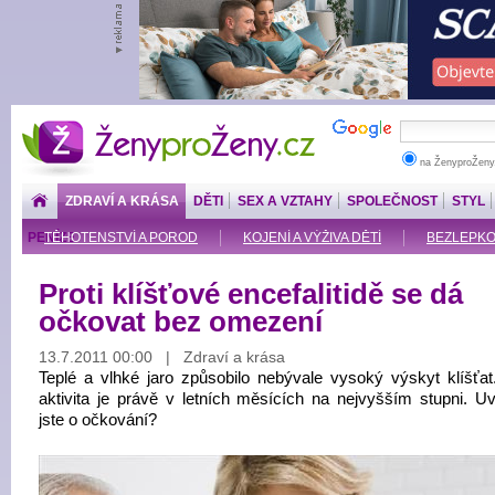
ŽenyproŽeny.cz
na ŽenyproŽeny
ZDRAVÍ A KRÁSA
DĚTI
SEX A VZTAHY
SPOLEČNOST
STYL
PENÍZE
TĚHOTENSTVÍ A POROD
KOJENÍ A VÝŽIVA DĚTÍ
BEZLEPKOV
Proti klíšťové encefalitidě se dá
očkovat bez omezení
13.7.2011 00:00 | Zdraví a krása
Teplé a vlhké jaro způsobilo nebývale vysoký výskyt klíšťat.
aktivita je právě v letních měsících na nejvyšším stupni. Uv
jste o očkování?