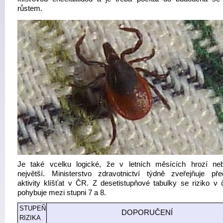
růstem.
Je také vcelku logické, že v letních měsících hrozí ne
největší. Ministerstvo zdravotnictví týdně zveřejňuje př
aktivity klíšťat v ČR. Z desetistupňové tabulky se riziko v 
pohybuje mezi stupni 7 a 8.
STUPEŇ
DOPORUČENÍ
RIZIKA