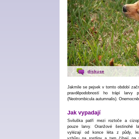
diskuse
Jakmile se pejsek v tomto období začne
pravděpodobností ho trápí larvy p
(Neotrombicula autumnalis). Onemocnění
Jak vypadají
Sviluška patří mezi roztoče a cizop
pouze larvy. Oranžové šestinohé la
vylézají od konce léta z půdy, le
vzhůru na rostliny a tam číhají na 