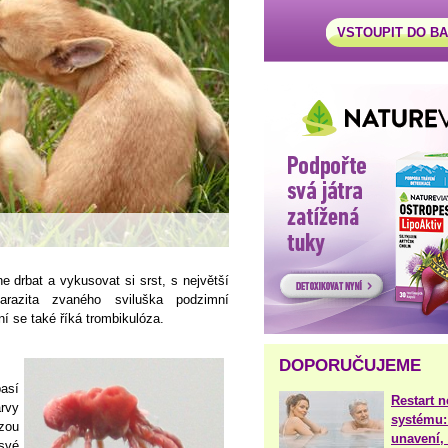
VSTOUPIT DO B
 drbat a vykusovat si srst, s největší
arazita zvaného sviluška podzimní
 se také říká trombikulóza.
DOPORUČUJEME
así
Restart 
rvy
systému:
zou
unavení, 
své