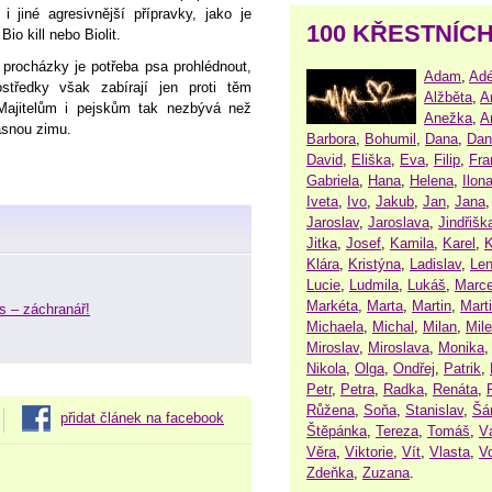
 i jiné agresivnější přípravky, jako je
100 KŘESTNÍC
io kill nebo Biolit.
procházky je potřeba psa prohlédnout,
Adam
,
Adé
ostředky však zabírají jen proti těm
Alžběta
,
A
 Majitelům i pejskům tak nezbývá než
Anežka
,
A
ásnou zimu.
Barbora
,
Bohumil
,
Dana
,
Dan
David
,
Eliška
,
Eva
,
Filip
,
Fra
Gabriela
,
Hana
,
Helena
,
Ilon
Iveta
,
Ivo
,
Jakub
,
Jan
,
Jana
Jaroslav
,
Jaroslava
,
Jindřišk
Jitka
,
Josef
,
Kamila
,
Karel
,
K
Klára
,
Kristýna
,
Ladislav
,
Le
Lucie
,
Ludmila
,
Lukáš
,
Marce
Markéta
,
Marta
,
Martin
,
Mart
s – záchranář!
Michaela
,
Michal
,
Milan
,
Mil
Miroslav
,
Miroslava
,
Monika
Nikola
,
Olga
,
Ondřej
,
Patrik
,
Petr
,
Petra
,
Radka
,
Renáta
,
Růžena
,
Soňa
,
Stanislav
,
Šá
přidat článek na facebook
Štěpánka
,
Tereza
,
Tomáš
,
V
Věra
,
Viktorie
,
Vít
,
Vlasta
,
V
Zdeňka
,
Zuzana
.