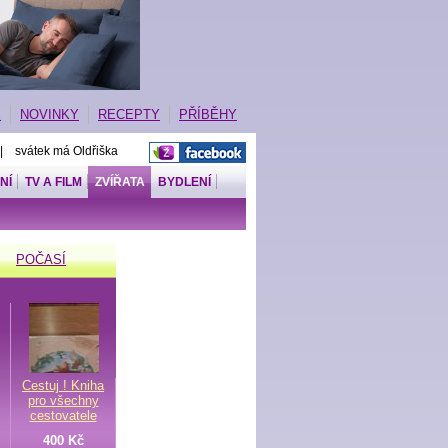
E
NOVINKY
RECEPTY
PŘÍBĚHY
 | svátek má Oldřiška
NÍ
TV A FILM
ZVÍŘATA
BYDLENÍ
POČASÍ
Cestuj ! Kniha
pro všechny
cestovatele
400 Kč