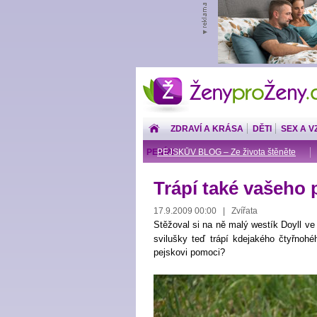
ŽenyproŽeny.cz
ZDRAVÍ A KRÁSA
DĚTI
SEX A V
PENÍZE
PEJSKŮV BLOG – Ze života štěněte
Trápí také vašeho 
17.9.2009 00:00 | Zvířata
Stěžoval si na ně malý westík Doyll v
svilušky teď trápí kdejakého čtyřnohé
pejskovi pomoci?