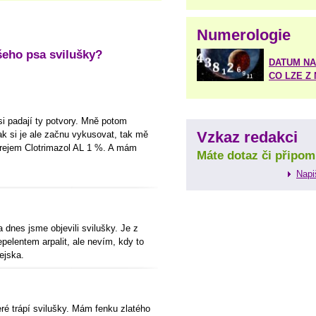
Numerologie
šeho psa svilušky?
DATUM NA
CO LZE Z
i padají ty potvory. Mně potom
Vzkaz redakci
ak si je ale začnu vykusovat, tak mě
prejem Clotrimazol AL 1 %. A mám
Máte dotaz či připom
Napi
dnes jsme objevili svilušky. Je z
pelentem arpalit, ale nevím, kdy to
ejska.
ré trápí svilušky. Mám fenku zlatého