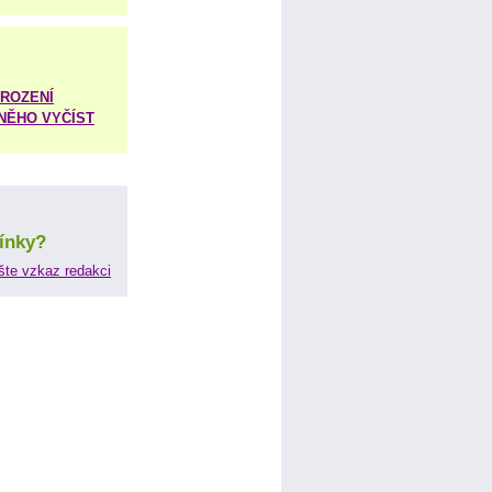
ROZENÍ
 NĚHO VYČÍST
ínky?
šte vzkaz redakci