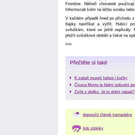
Frontline. Někteří chovatelé používají
Infectoscab krém na léčbu svrabu nebo B
V každém případě hned po příchodu z 
tlapky nastříkat a vytřít. Hubící pr
sviluškám, které se ještě nepřisály.
přežít sviluškové období a čekat na sp
mw
Přečtěte si také
K zubaři musejí hafani i kočky
Čivava Momo je řádný policejní pe
Zvíře z útulku: Je to dobrý nápad?
doporučit článek kamarádce
tisk stránky