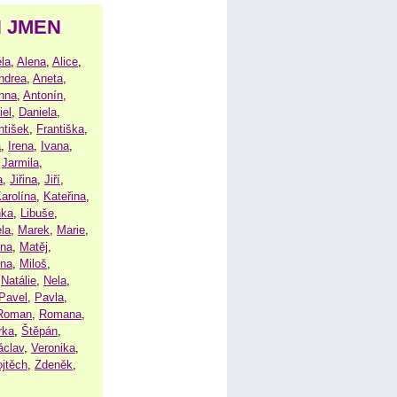
H JMEN
la
,
Alena
,
Alice
,
ndrea
,
Aneta
,
nna
,
Antonín
,
iel
,
Daniela
,
ntišek
,
Františka
,
a
,
Irena
,
Ivana
,
,
Jarmila
,
a
,
Jiřina
,
Jiří
,
arolína
,
Kateřina
,
nka
,
Libuše
,
la
,
Marek
,
Marie
,
ina
,
Matěj
,
ena
,
Miloš
,
,
Natálie
,
Nela
,
Pavel
,
Pavla
,
Roman
,
Romana
,
rka
,
Štěpán
,
áclav
,
Veronika
,
ojtěch
,
Zdeněk
,