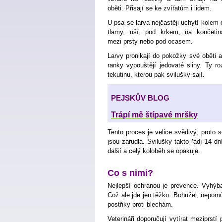
oběti. Přisají se ke zvířatům i lidem.
U psa se larva nejčastěji uchytí kolem 
tlamy, uší, pod krkem, na končetin
mezi prsty nebo pod ocasem.
Larvy pronikají do pokožky své oběti 
ranky vypouštějí jedovaté sliny. Ty r
tekutinu, kterou pak svilušky sají.
PEJSKŮV BLOG
Trápí mě štípavé mršky
Tento proces je velice svědivý, proto 
jsou zarudlá. Svilušky takto řádí 14 d
další a celý koloběh se opakuje.
Co s nimi?
Nejlepší ochranou je prevence. Vyhýba
Což ale jde jen těžko. Bohužel, nepomůž
postřiky proti blechám.
Veterináři doporučují vytírat meziprst