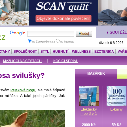
SOUTĚŽ
na ŽenyproŽeny.cz
na internetu
čtvrtek 6.8.2026
ZTAHY
SPOLEČNOST
STYL
HUBNUTÍ
WELLNESS
EZOTERIKA
VAŘE
MAZLÍČCI NA CESTÁCH
KOČIČÍ SERIÁL
psa svilušky?
BAZÁREK
e svém
, ale malé štípavé
Pejskově blogu
ho miláčka. A také jejich páníčky. Jak
Elektrický
E-knihy
mop 3 v 1
2000 Kč
59 Kč