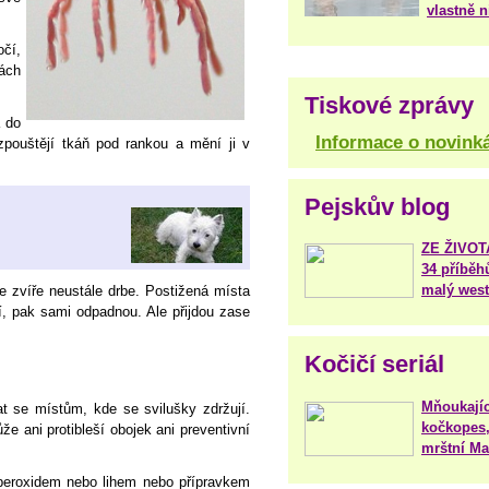
vlastně 
očí,
ách
Tiskové zprávy
a do
Informace o novink
ozpouštějí tkáň pod rankou a mění ji v
Pejskův blog
ZE ŽIVO
34 příběh
malý west
se zvíře neustále drbe. Postižená místa
ní, pak sami odpadnou. Ale přijdou zase
Kočičí seriál
Mňoukajíc
t se místům, kde se svilušky zdržují.
kočkopes,
e ani protibleší obojek ani preventivní
mrštní Mar
í peroxidem nebo lihem nebo přípravkem