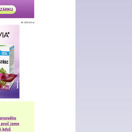
AZÁRKU
nervového
 proč jsme
i když