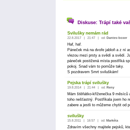
Diskuse: Trápí také va
Svilušky nemám rád
22.8.2017 | 21:47 | od:
Dantes-boxer
Haf, haf.
Páneček má na dvoře jabloň a z ní as
vlezou mezi prsty a svědí a svědí. J
páneček postižená místa postříká s
pokoj. Snad vám to pomůže taky.
S pozdravem Smrt sviluškám!
Pejska trápí svilušky
19.8.2014 | 21:44 | od:
Reny
Mám štěňátko-kříženečka 9 měsíců a 
toho nešťastný. Postříkala jsem ho re
zabere a jestli to můžeme chytit od p
svilušky
15.8.2011 | 16:57 | od:
Markéta
Zdravím všechny majitele pejsků, kte