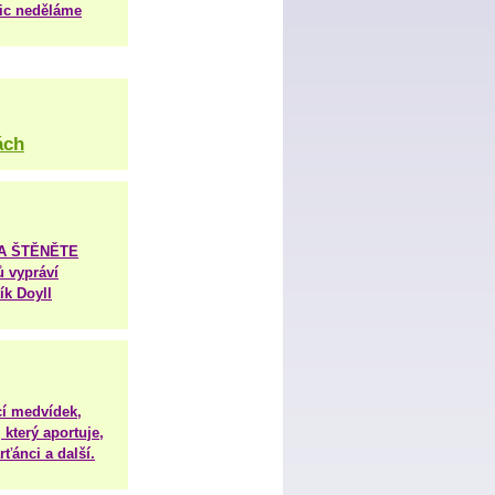
nic neděláme
ách
TA ŠTĚNĚTE
ů vypráví
ík Doyll
í medvídek,
 který aportuje,
ťánci a další.