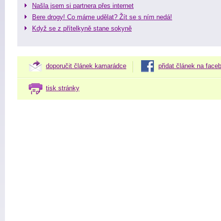
Našla jsem si partnera přes internet
Bere drogy! Co máme udělat? Žít se s ním nedá!
Když se z přítelkyně stane sokyně
doporučit článek kamarádce
přidat článek na face
tisk stránky