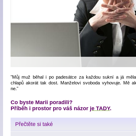
"Můj muž běhal i po padesátce za každou sukní a já měl
chlapů akorát tak dost. Manželovi svoboda vyhovuje. Mě al
ne."
Co byste Marii poradili?
Příběh i prostor pro váš názor
je TADY
.
Přečtěte si také