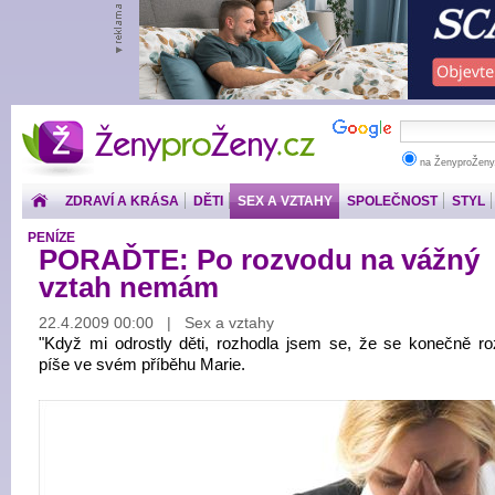
ŽenyproŽeny.cz
na ŽenyproŽeny
ZDRAVÍ A KRÁSA
DĚTI
SEX A VZTAHY
SPOLEČNOST
STYL
PENÍZE
PORAĎTE: Po rozvodu na vážný
vztah nemám
22.4.2009 00:00 | Sex a vztahy
"Když mi odrostly děti, rozhodla jsem se, že se konečně ro
píše ve svém příběhu Marie.