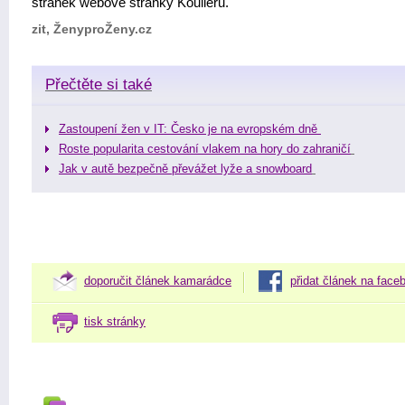
stránek webové stránky Koulieru.
zit, ŽenyproŽeny.cz
Přečtěte si také
Zastoupení žen v IT: Česko je na evropském dně
Roste popularita cestování vlakem na hory do zahraničí
Jak v autě bezpečně převážet lyže a snowboard
doporučit článek kamarádce
přidat článek na face
tisk stránky