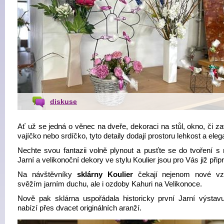
diskuse
Ať už se jedná o věnec na dveře, dekoraci na stůl, okno, či z
vajíčko nebo srdíčko, tyto detaily dodají prostoru lehkost a eleg
Nechte svou fantazii volně plynout a pusťte se do tvoření s r
Jarní a velikonoční dekory ve stylu Koulier jsou pro Vás již přip
Na návštěvníky
sklárny Koulier
čekají nejenom nové vz
svěžím jarním duchu, ale i ozdoby Kahuri na Velikonoce.
Nově pak sklárna uspořádala historicky první Jarní výstavu
nabízí přes dvacet originálních aranží.