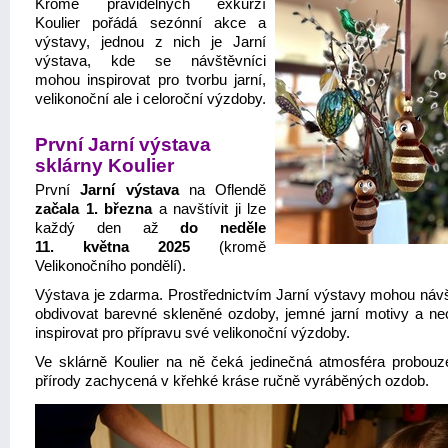
Kromě pravidelných exkurzí
Koulier pořádá sezónní akce a
výstavy, jednou z nich je Jarní
výstava, kde se návštěvníci
mohou inspirovat pro tvorbu jarní,
velikonoční ale i celoroční výzdoby.
První Jarní výstava
sklárny Koulier
První
Jarní výstava
na Oflendě
začala 1. března
a navštívit ji lze
každý den až
do neděle
11. května 2025
(kromě
Velikonočního pondělí).
Výstava je zdarma. Prostřednictvím Jarní výstavy mohou návš
obdivovat barevné skleněné ozdoby, jemné jarní motivy a ne
inspirovat pro přípravu své velikonoční výzdoby.
Ve sklárně Koulier na ně čeká jedinečná atmosféra probouze
přírody zachycená v křehké kráse ručně vyráběných ozdob.