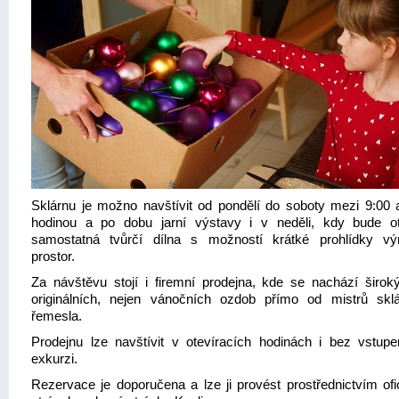
Sklárnu je možno navštívit od pondělí do soboty mezi 9:00 
hodinou a po dobu jarní výstavy i v neděli, kdy bude o
samostatná tvůrčí dílna s možností krátké prohlídky vý
prostor.
Za návštěvu stojí i firemní prodejna, kde se nachází širok
originálních, nejen vánočních ozdob přímo od mistrů skl
řemesla.
Prodejnu lze navštívit v otevíracích hodinách i bez vstup
exkurzi.
Rezervace je doporučena a lze ji provést prostřednictvím ofic