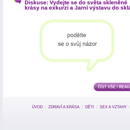
Diskuse: Vydejte se do světa skleněné
krásy na exkurzi a Jarní výstavu do skl
ČÍST VŠE / REA
ÚVOD
ZDRAVÍ A KRÁSA
DĚTI
SEX A VZTAHY