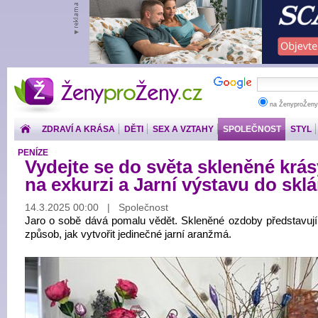
ŽenyproŽeny.cz
na ŽenyproŽeny
ZDRAVÍ A KRÁSA
DĚTI
SEX A VZTAHY
SPOLEČNOST
STYL
PENÍZE
Vydejte se do světa skleněné krás
na exkurzi a Jarní výstavu do skl
14.3.2025 00:00 | Společnost
Jaro o sobě dává pomalu vědět. Skleněné ozdoby představují
způsob, jak vytvořit jedinečné jarní aranžmá.