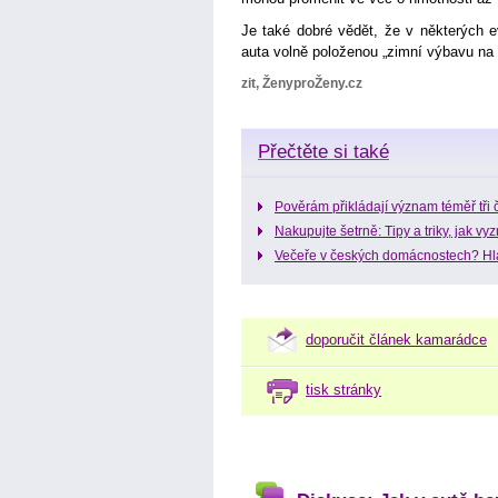
Je také dobré vědět, že v některých e
auta volně položenou „zimní výbavu na 
zit, ŽenyproŽeny.cz
Přečtěte si také
Pověrám přikládají význam téměř tři 
Nakupujte šetrně: Tipy a triky, jak vy
Večeře v českých domácnostech? H
doporučit článek kamarádce
tisk stránky