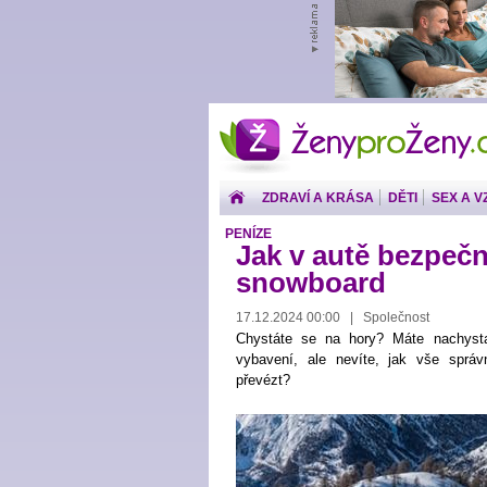
ŽenyproŽeny.cz
ZDRAVÍ A KRÁSA
DĚTI
SEX A V
PENÍZE
Jak v autě bezpečn
snowboard
17.12.2024 00:00 | Společnost
Chystáte se na hory? Máte nachysta
vybavení, ale nevíte, jak vše sprá
převézt?