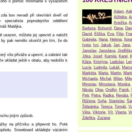
někoho o pomoc minimálně s vysazením
Adam
,
Adé
 zda box nevadí při otevírání dveří od
Alžběta
,
A
e specialista poprodejního oddělení
Anežka
,
A
máš Matějka.
Barbora
,
Bohumil
,
Dana
,
Dan
David
,
Eliška
,
Eva
,
Filip
,
Fra
 usazen, můžete jej upevnit a naložit
Gabriela
,
Hana
,
Helena
,
Ilon
 by pak nemělo skončit jen tím, že do
Iveta
,
Ivo
,
Jakub
,
Jan
,
Jana
Jaroslav
,
Jaroslava
,
Jindřišk
erý vše přiváže a upevní, a zabrání tak
Jitka
,
Josef
,
Kamila
,
Karel
,
K
že ukládat ještě v obalu, aby nedošlo k
Klára
,
Kristýna
,
Ladislav
,
Le
Lucie
,
Ludmila
,
Lukáš
,
Marce
Markéta
,
Marta
,
Martin
,
Mart
Michaela
,
Michal
,
Milan
,
Mil
Miroslav
,
Miroslava
,
Monika
Nikola
,
Olga
,
Ondřej
,
Patrik
,
Petr
,
Petra
,
Radka
,
Renáta
,
Růžena
,
Soňa
,
Stanislav
,
Šá
Štěpánka
,
Tereza
,
Tomáš
,
V
Věra
,
Viktorie
,
Vít
,
Vlasta
,
V
trochu jiným způsob.
Zdeňka
,
Zuzana
.
ážky na příčníku a připevnit ho. Poté
opředu. Snowboard ukládejte vázáním