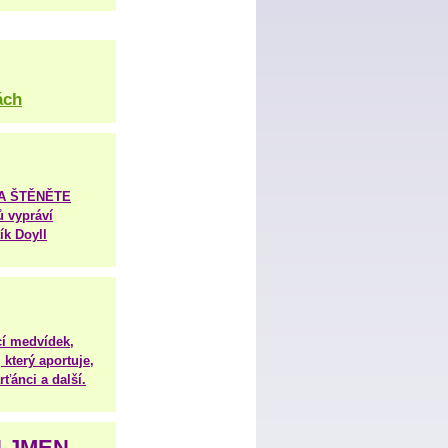
ách
TA ŠTĚNĚTE
ů vypráví
ík Doyll
í medvídek,
 který aportuje,
ťánci a další.
H JMEN