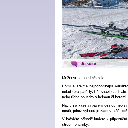
diskuse
Možností je hned několik.
První a zřejmě nejpohodlnější variant
několikero párů lyží či snowboard, ale
nebo třeba pouzdro s helmou či botami.
Navíc na vaše vybavení cestou neprší 
nosič, jehož výhoda je zase v nižší poř
V každém případě budete k připevnění
střešní příčníky.