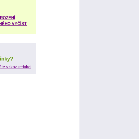
ROZENÍ
 NĚHO VYČÍST
ínky?
šte vzkaz redakci