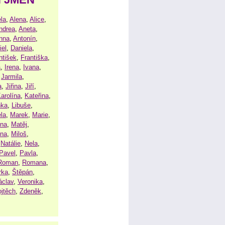
la
,
Alena
,
Alice
,
ndrea
,
Aneta
,
nna
,
Antonín
,
iel
,
Daniela
,
ntišek
,
Františka
,
a
,
Irena
,
Ivana
,
,
Jarmila
,
a
,
Jiřina
,
Jiří
,
arolína
,
Kateřina
,
nka
,
Libuše
,
la
,
Marek
,
Marie
,
ina
,
Matěj
,
ena
,
Miloš
,
,
Natálie
,
Nela
,
Pavel
,
Pavla
,
Roman
,
Romana
,
rka
,
Štěpán
,
áclav
,
Veronika
,
ojtěch
,
Zdeněk
,