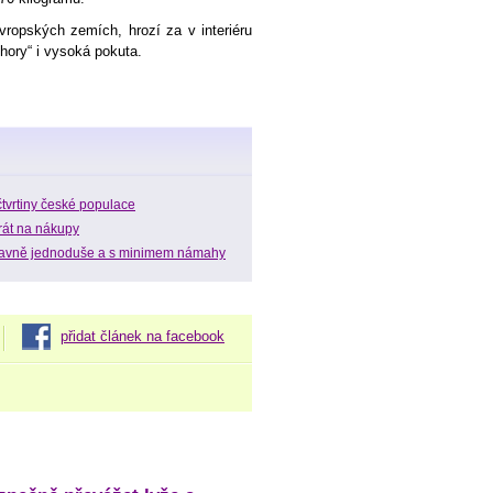
vropských zemích, hrozí za v interiéru
hory“ i vysoká pokuta.
čtvrtiny české populace
zrát na nákupy
lavně jednoduše a s minimem námahy
přidat článek na facebook