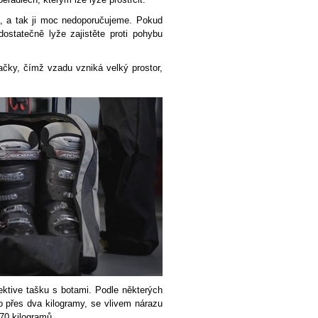
á, a tak ji moc nedoporučujeme. Pokud
dostatečně lyže zajistěte proti pohybu
ačky, čímž vzadu vzniká velký prostor,
spektive tašku s botami. Podle některých
co přes dva kilogramy, se vlivem nárazu
70 kilogramů.