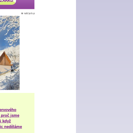
AZÁRKU
nervového
 proč jsme
i když
nic neděláme