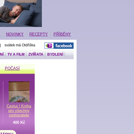
E
NOVINKY
RECEPTY
PŘÍBĚHY
 | svátek má Oldřiška
NÍ
TV A FILM
ZVÍŘATA
BYDLENÍ
POČASÍ
Cestuj ! Kniha
pro všechny
cestovatele
400 Kč