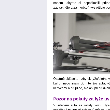
nahoru, abyste si nepoškodili prkn
zacvakněte a zamkněte,“ vysvětluje p
Opatrně ukládejte i zbytek lyžařského 
kufru, nebo jinam do interiéru auta, 
uchyceny a při jízdě, ale ani při prudk
Pozor na pokuty za lyže uv
V interiéru auta se někdy vozí i ly
sedaček i takzvaný středový průlez v op