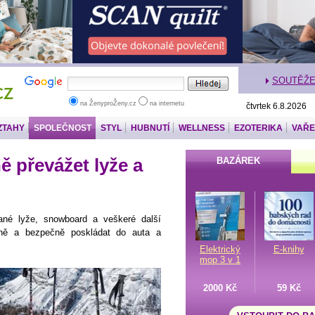
SOUTĚŽ
na ŽenyproŽeny.cz
na internetu
čtvrtek 6.8.2026
ZTAHY
SPOLEČNOST
STYL
HUBNUTÍ
WELLNESS
EZOTERIKA
VAŘE
ě převážet lyže a
BAZÁREK
né lyže, snowboard a veškeré další
vně a bezpečně poskládat do auta a
Elektrický
E-knihy
mop 3 v 1
2000 Kč
59 Kč