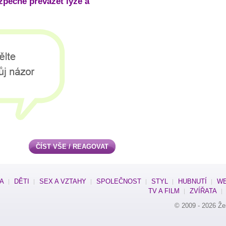
zpečně převážet lyže a
ČÍST VŠE / REAGOVAT
SA
DĚTI
SEX A VZTAHY
SPOLEČNOST
STYL
HUBNUTÍ
WE
TV A FILM
ZVÍŘATA
© 2009 - 2026
Že