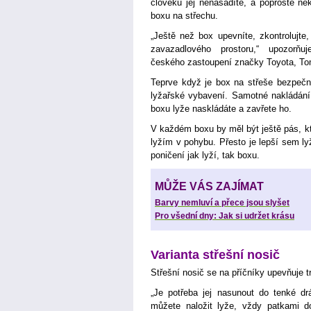
člověku jej nenasadíte, a poproste 
boxu na střechu.
„Ještě než box upevníte, zkontrolujte,
zavazadlového prostoru,“ upozorňuj
českého zastoupení značky Toyota, To
Teprve když je box na střeše bezpečně
lyžařské vybavení. Samotné nakládání
boxu lyže naskládáte a zavřete ho.
V každém boxu by měl být ještě pás, kt
lyžím v pohybu. Přesto je lepší sem ly
poničení jak lyží, tak boxu.
MŮŽE VÁS ZAJÍMAT
Barvy nemluví a přece jsou slyšet
Pro všední dny: Jak si udržet krásu
Varianta střešní nosič
Střešní nosič se na příčníky upevňuje 
„Je potřeba jej nasunout do tenké dr
můžete naložit lyže, vždy patkami d