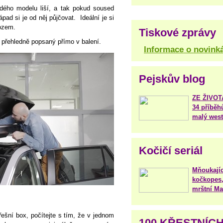
ždého modelu liší, a tak pokud soused
pad si je od něj půjčovat. Ideální je si
ozem.
Tiskové zprávy
i přehledně popsaný přímo v balení.
Informace o novink
Pejskův blog
ZE ŽIVO
34 příběh
malý west
Kočičí seriál
Mňoukajíc
kočkopes,
mrštní Mar
třešní box, počítejte s tím, že v jednom
100 KŘESTNÍC