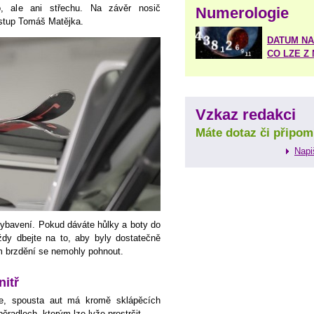
o, ale ani střechu. Na závěr nosič
Numerologie
ostup Tomáš Matějka.
DATUM NA
CO LZE Z
Vzkaz redakci
Máte dotaz či připom
Napi
vybavení. Pokud dáváte hůlky a boty do
vždy dbejte na to, aby byly dostatečně
ém brzdění se nemohly pohnout.
nitř
že, spousta aut má kromě sklápěcích
ěradlech, kterým lze lyže prostrčit.