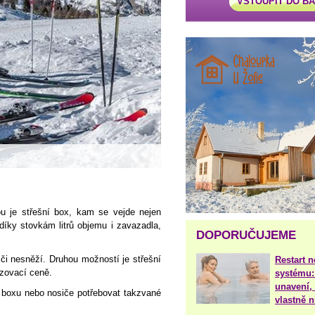
VSTOUPIT DO B
ou je střešní box, kam se vejde nejen
 díky stovkám litrů objemu i zavazadla,
DOPORUČUJEME
či nesněží. Druhou možností je střešní
Restart 
izovací ceně.
systému:
unavení, 
 boxu nebo nosiče potřebovat takzvané
vlastně 