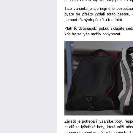
Tato varianta je ale nejméně bezpečn
byste se přesto vydali touto cestou, 
pomocí různých pásků a řemínků.
Platí to dvojnásob, pokud sklápíte sed
kde by se lyže mohly pohybovat.
Zajistit je potřeba i lyžařské boty, re
studií se lyžařské boty, které váží ně
mohou proměnit ve věc o hmotnosti až 