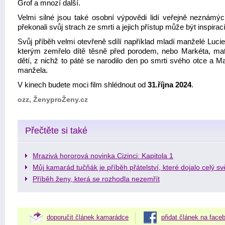
Grof a mnozí další.
Velmi silné jsou také osobní výpovědi lidí veřejně neznámých
překonali svůj strach ze smrti a jejich přístup může být inspirací
Svůj příběh velmi otevřeně sdílí například mladí manželé Lucie
kterým zemřelo dítě těsně před porodem, nebo Markéta, mat
dětí, z nichž to páté se narodilo den po smrti svého otce a M
manžela.
V kinech budete moci film shlédnout od
31.října 2024
.
ozz, ŽenyproŽeny.cz
Přečtěte si také
Mrazivá hororová novinka Cizinci: Kapitola 1
Můj kamarád tučňák je příběh přátelství, které dojalo celý sv
Příběh ženy, která se rozhodla nezemřít
doporučit článek kamarádce
přidat článek na face