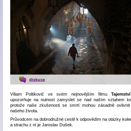
diskuse
Viliam Poltikovič ve svém nejnovějším filmu
Tajemstv
upozorňuje na nutnost zamyslet se nad naším vztahem ke
protože naše zkušenosti se smrtí mohou zásadně ovlivnit 
našeho života.
Průvodcem na dobrodružné cestě k odpovědím na otázky kole
a strachu z ní je Jaroslav Dušek.