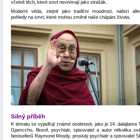
včetně těch, které smrt nevnímají jako strašák.
Moderní věda, stejně jako tradiční moudrost, nabízí alter
pohledy na smrt, které mohou změnit naše chápání života.
Silný příběh
K tématu se vyjadřují známé osobnosti, jako je 14. dalajlama 
Gjamccho, filosof, psychiatr, spisovatel a autor několika sv
bestsellerů Raymond Moody, proslulý psychiatr a spisovatel St