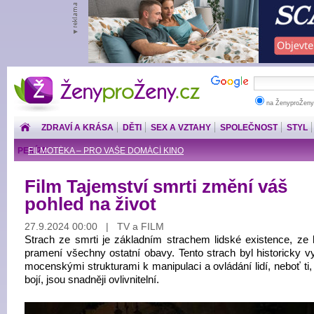
ŽenyproŽeny.cz
na ŽenyproŽeny
ZDRAVÍ A KRÁSA
DĚTI
SEX A VZTAHY
SPOLEČNOST
STYL
PENÍZE
FILMOTÉKA – PRO VAŠE DOMÁCÍ KINO
Film Tajemství smrti změní váš
pohled na život
27.9.2024 00:00 | TV a FILM
Strach ze smrti je základním strachem lidské existence, ze 
pramení všechny ostatní obavy. Tento strach byl historicky v
mocenskými strukturami k manipulaci a ovládání lidí, neboť ti
bojí, jsou snadněji ovlivnitelní.